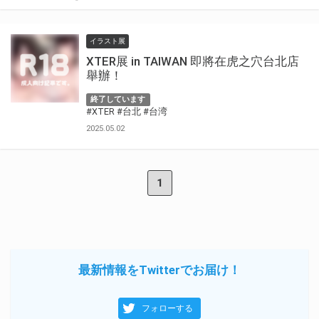
イラスト展
XTER展 in TAIWAN 即將在虎之穴台北店
舉辦！
終了しています
#XTER
#台北
#台湾
2025.05.02
1
最新情報をTwitterでお届け！
フォローする