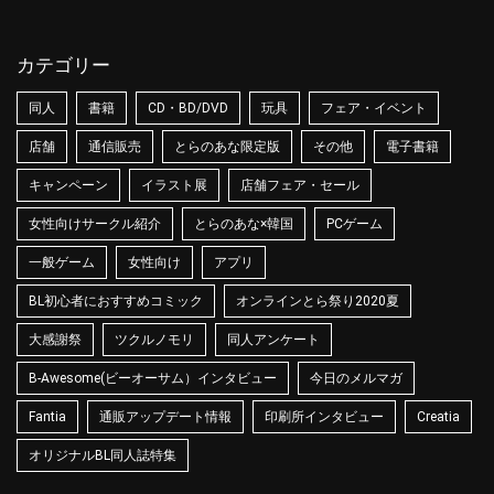
カテゴリー
同人
書籍
CD・BD/DVD
玩具
フェア・イベント
店舗
通信販売
とらのあな限定版
その他
電子書籍
キャンペーン
イラスト展
店舗フェア・セール
女性向けサークル紹介
とらのあな×韓国
PCゲーム
一般ゲーム
女性向け
アプリ
BL初心者におすすめコミック
オンラインとら祭り2020夏
大感謝祭
ツクルノモリ
同人アンケート
B-Awesome(ビーオーサム）インタビュー
今日のメルマガ
Fantia
通販アップデート情報
印刷所インタビュー
Creatia
オリジナルBL同人誌特集