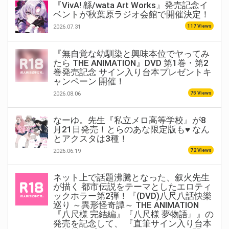
『VivA! 緜/wata Art Works』発売記念イ
ベントが秋葉原ラジオ会館で開催決定！
117 Views
2026.07.31
『無自覚な幼馴染と興味本位でヤってみ
たら THE ANIMATION』DVD 第1巻・第2
巻発売記念 サイン入り台本プレゼントキ
ャンペーン 開催！
75 Views
2026.08.06
なーゆ。先生『私立メロ高等学校』が8
月21日発売！とらのあな限定版も♥ なん
とアクスタは3種！
72 Views
2026.06.19
ネット上で話題沸騰となった、叙火先生
が描く 都市伝説をテーマとしたエロティ
ックホラー第2弾！『(DVD)八尺八話快樂
巡り ～異形怪奇譚～ THE ANIMATION
『八尺様 完結編』『八尺様 夢物語』』の
発売を記念して、 『直筆サイン入り台本