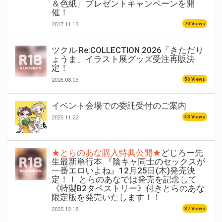
＆色紙』プレゼントキャンペーンを開
催！
70 Views
2017.11.13
ツクル Re:COLLECTION 2026「きただり
ょうま」イラスト展グッズ受注再販決
定！
56 Views
2026.08.03
イベント会場での委託受付のご案内
43 Views
2025.11.22
★とらのあな購入特典公開★
どじろー先
生最新単行本 『陰キャ同士のセックスが
一番エロいよね』12月25日(木)発売決
定！！ とらのあなでは発売を記念して
《特製B2タペストリー》付きとらのあな
限定版を発売いたします！！
37 Views
2025.12.18