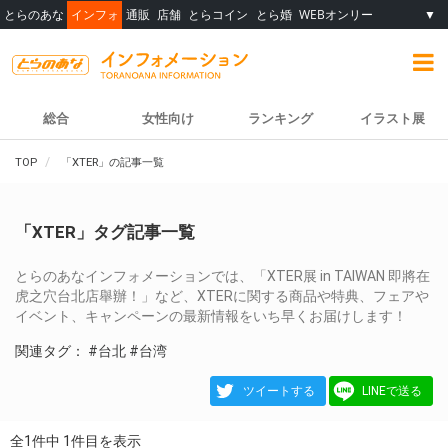
とらのあな
インフォ
通販
店舗
とらコイン
とら婚
WEBオンリー
▼
総合
女性向け
ランキング
イラスト展
TOP
「XTER」の記事一覧
「XTER」タグ記事一覧
とらのあなインフォメーションでは、「XTER展 in TAIWAN 即將在
虎之穴台北店舉辦！」など、XTERに関する商品や特典、フェアや
イベント、キャンペーンの最新情報をいち早くお届けします！
関連タグ：
#台北
#台湾
ツイートする
LINEで送る
全1件中 1件目を表示