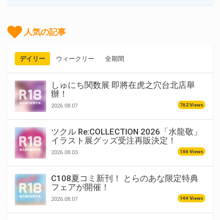
人気の記事
デイリー
ウィークリー
全期間
しゅにち関数展 即將在虎之穴台北店舉
辦！
762 Views
2026.08.07
ツクル Re:COLLECTION 2026「水龍敬」
イラスト展グッズ受注再販決定！
166 Views
2026.08.03
C108夏コミ新刊！ とらのあな限定特典
フェアが開催！
144 Views
2026.08.07