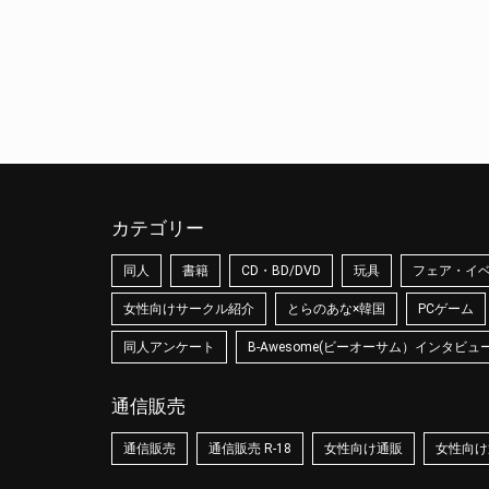
カテゴリー
同人
書籍
CD・BD/DVD
玩具
フェア・イ
女性向けサークル紹介
とらのあな×韓国
PCゲーム
同人アンケート
B-Awesome(ビーオーサム）インタビュ
通信販売
通信販売
通信販売 R-18
女性向け通販
女性向け通