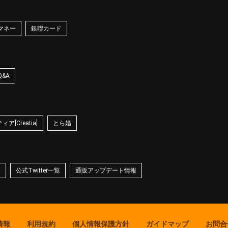
マネー
銀聯カード
Q&A
ア[Creatia]
とら婚
☆
公式Twitter一覧
通販アップデート情報
情報
利用規約
個人情報保護方針
ガイドマップ
お問合