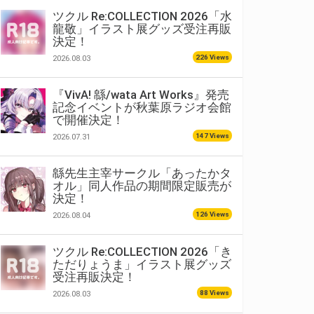
ツクル Re:COLLECTION 2026「水
龍敬」イラスト展グッズ受注再販
決定！
226 Views
2026.08.03
『VivA! 緜/wata Art Works』発売
記念イベントが秋葉原ラジオ会館
で開催決定！
147 Views
2026.07.31
緜先生主宰サークル「あったかタ
オル」同人作品の期間限定販売が
決定！
126 Views
2026.08.04
ツクル Re:COLLECTION 2026「き
ただりょうま」イラスト展グッズ
受注再販決定！
88 Views
2026.08.03