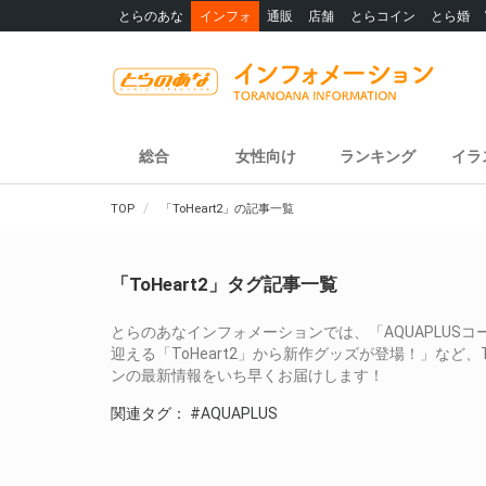
とらのあな
インフォ
通販
店舗
とらコイン
とら婚
総合
女性向け
ランキング
イラ
TOP
「ToHeart2」の記事一覧
「ToHeart2」タグ記事一覧
とらのあなインフォメーションでは、「AQUAPLUSコ
迎える「ToHeart2」から新作グッズが登場！」など、
ンの最新情報をいち早くお届けします！
関連タグ：
#AQUAPLUS