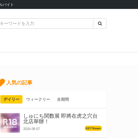
ルバイト
人気の記事
デイリー
ウィークリー
全期間
しゅにち関数展 即將在虎之穴台
北店舉辦！
407 Views
2026.08.07