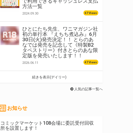
で利用できるキャッシュレス支払
方法一覧
67 Views
2024.09.30
ひとにたち先生、ワニマガジン社
初の単行本 『えちち煮込み』6月
30日(火)発売決定！！ とらのあ
なでは発売を記念して《特製B2
タペストリー》付きとらのあな限
定版を発売いたします！！
47 Views
2026.06.11
続きを表示(デイリー)
人気の記事一覧へ
お知らせ
コミックマーケット108会場に委託受付回収
所を設置します！