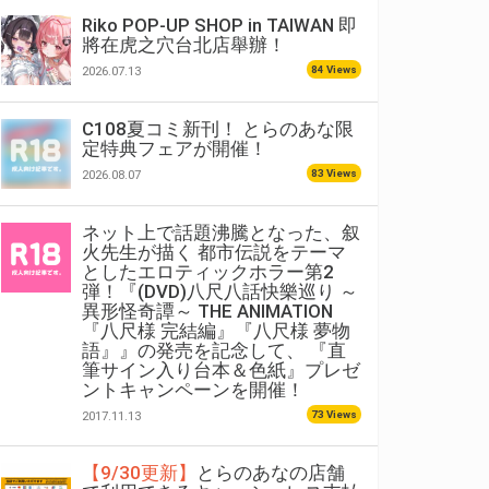
Riko POP-UP SHOP in TAIWAN 即
將在虎之穴台北店舉辦！
84 Views
2026.07.13
C108夏コミ新刊！ とらのあな限
定特典フェアが開催！
83 Views
2026.08.07
ネット上で話題沸騰となった、叙
火先生が描く 都市伝説をテーマ
としたエロティックホラー第2
弾！『(DVD)八尺八話快樂巡り ～
異形怪奇譚～ THE ANIMATION
『八尺様 完結編』『八尺様 夢物
語』』の発売を記念して、 『直
筆サイン入り台本＆色紙』プレゼ
ントキャンペーンを開催！
73 Views
2017.11.13
【9/30更新】
とらのあなの店舗