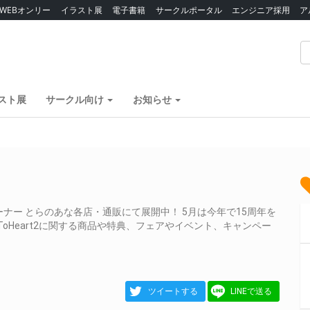
WEBオンリー
イラスト展
電子書籍
サークルポータル
エンジニア採用
ア
スト展
サークル向け
お知らせ
ーナー とらのあな各店・通販にて展開中！ 5月は今年で15周年を
ToHeart2に関する商品や特典、フェアやイベント、キャンペー
ツイートする
LINEで送る