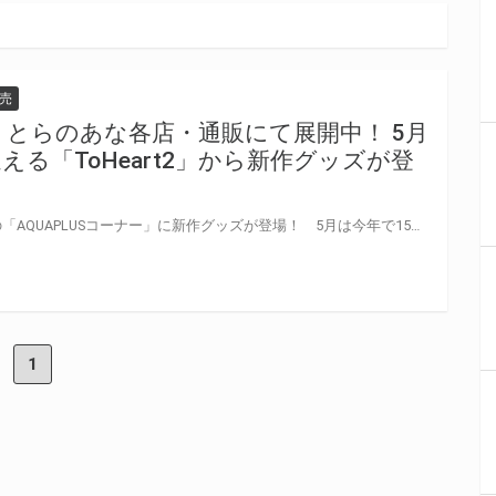
売
ナー とらのあな各店・通販にて展開中！ 5月
える「ToHeart2」から新作グッズが登
とらのあな全店・通販で展開中の「AQUAPLUSコーナー」に新作グッズが登場！ 5月は今年で15周年を迎える「ToHeart2」より5種のグッズが登場です！ Character1 2019 とらのあな×アクアプラス企業ブースで先行販売も決定！ もちろん、アクアプラス関連商品をご購入の方に先着で「A3クリアポスター」をプレゼントするフェアも開催！ この機会、お見逃しなく！ 2017年7月発売商品はコチラ！2017年8月発売商品はコチラ！2017年9月発売商品はコチラ！2017年11月発売商品はコチラ！2018年1月発売商品はコチラ！2018年2月発売商品はコチラ！2018年4月発売商品はコチラ！ 2018年6月発売商品はコチラ！ 2018年10月発売商品はコチラ！ 2018年11月発売商品はコチラ！ 2019年2月発売商品はコチラ！
1