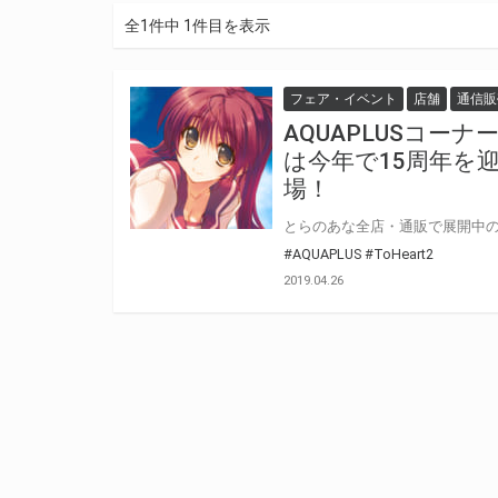
全1件中 1件目を表示
フェア・イベント
店舗
通信販
AQUAPLUSコー
は今年で15周年を迎
場！
#AQUAPLUS
#ToHeart2
2019.04.26