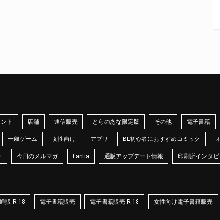
ベント
店舗
通信販売
とらのあな限定版
その他
電子書籍
一般ゲーム
女性向け
アプリ
BL初心者におすすめコミック
ー
今日のメルマガ
Fantia
通販アップデート情報
印刷所インタビ
販 R-18
電子書籍販売
電子書籍販売 R-18
女性向け電子書籍販売