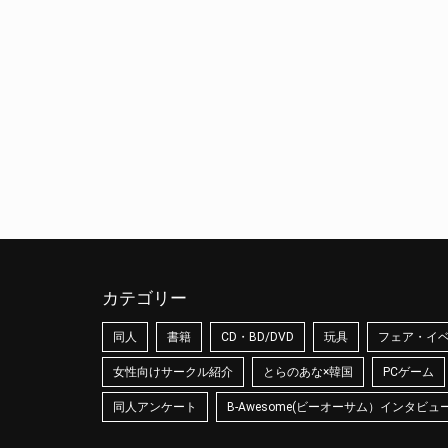
カテゴリー
同人
書籍
CD・BD/DVD
玩具
フェア・イ
女性向けサークル紹介
とらのあな×韓国
PCゲーム
同人アンケート
B-Awesome(ビーオーサム）インタビュ