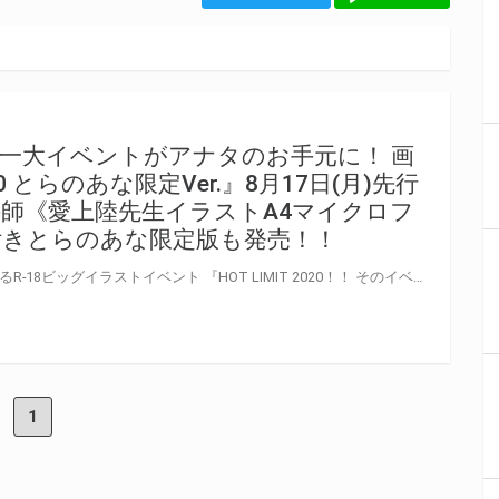
一大イベントがアナタのお手元に！ 画
020 とらのあな限定Ver.』8月17日(月)先行
絵師《愛上陸先生イラストA4マイクロフ
付きとらのあな限定版も発売！！
2020年夏、GOT×とらのあなが贈るR-18ビッグイラストイベント 『HOT LIMIT 2020！！ そのイベントを飾る総勢100名を超える参加作家達の美麗エロイラストの数々が一冊の画集に！！ 画集『HOT LIMIT 2020』が2020年8月24日(月)発売決定！ そして！とらのあなでしか買えない『HOT LIMIT 2020 とらのあな限定Ver.』も発売決定！！ よそでは手に入らない限定バージョンが、通常より一週間早い2020年8月17日(月)に発売！ さらに！とらのあなでは画集『HOT LIMIT 2020』発売を記念して、 人気絵師・愛上陸先生の『HOT LIMIT 2020』収録イラストをマイクロファイバークロスに！ 《愛上陸先生イラストA4マイクロファイバークロス》付きとらのあな限定版をご用意しました！！ お買い逃がしのないよう、是非お求めください！
1