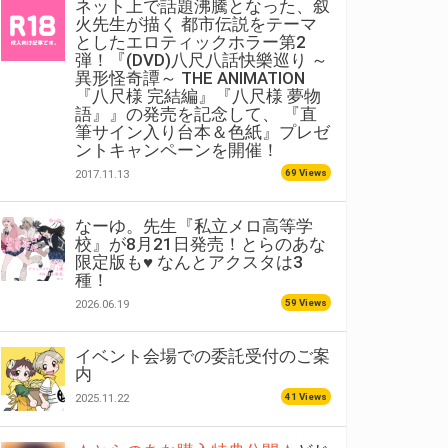
ネット上で話題沸騰となった、叙
火先生が描く 都市伝説をテーマ
としたエロティックホラー第2
弾！『(DVD)八尺八話快樂巡り ～
異形怪奇譚～ THE ANIMATION
『八尺様 完結編』『八尺様 夢物
語』』の発売を記念して、 『直
筆サイン入り台本＆色紙』プレゼ
ントキャンペーンを開催！
69 Views
2017.11.13
なーゆ。先生『私立メロ高等学
校』が8月21日発売！とらのあな
限定版も♥ なんとアクスタは3
種！
59 Views
2026.06.19
イベント会場での委託受付のご案
内
41 Views
2025.11.22