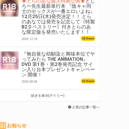
★とらのあな購入特典公開★
どじ
ろー先生最新単行本 『陰キャ同
士のセックスが一番エロいよね』
12月25日(木)発売決定！！ とら
のあなでは発売を記念して《特製
B2タペストリー》付きとらのあ
な限定版を発売いたします！！
38 Views
2025.12.18
『無自覚な幼馴染と興味本位でヤ
ってみたら THE ANIMATION』
DVD 第1巻・第2巻発売記念 サイ
ン入り台本プレゼントキャンペー
ン 開催！
36 Views
2026.08.06
続きを表示(デイリー)
人気の記事一覧へ
お知らせ