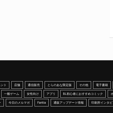
ベント
店舗
通信販売
とらのあな限定版
その他
電子書籍
一般ゲーム
女性向け
アプリ
BL初心者におすすめコミック
ー
今日のメルマガ
Fantia
通販アップデート情報
印刷所インタビ