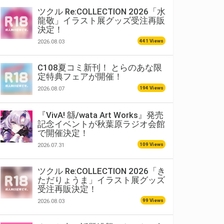
ツクル Re:COLLECTION 2026「水
龍敬」イラスト展グッズ受注再販
決定！
441 Views
2026.08.03
C108夏コミ新刊！ とらのあな限
定特典フェアが開催！
194 Views
2026.08.07
『VivA! 緜/wata Art Works』発売
記念イベントが秋葉原ラジオ会館
で開催決定！
109 Views
2026.07.31
ツクル Re:COLLECTION 2026「き
ただりょうま」イラスト展グッズ
受注再販決定！
99 Views
2026.08.03