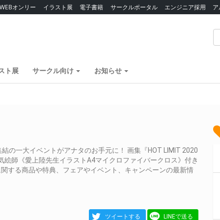
WEBオンリー
イラスト展
電子書籍
サークルポータル
エンジニア採用
ア
スト展
サークル向け
お知らせ
大イベントがアナタのお手元に！ 画集『HOT LIMIT 2020
！ 人気絵師《愛上陸先生イラストA4マイクロファイバークロス》付き
20に関する商品や特典、フェアやイベント、キャンペーンの最新情
ツイートする
LINEで送る