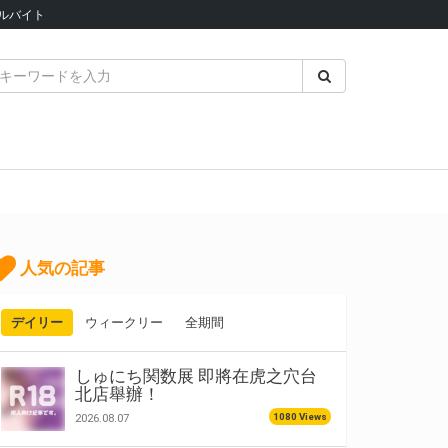
ルバイト
人気の記事
デイリー
ウィークリー
全期間
しゅにち関数展 即將在虎之穴台
北店舉辦！
1080 Views
2026.08.07