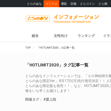
とらのあな
インフォ
通販
店舗
とらコイン
とら婚
総合
女性向け
ランキング
イラ
TOP
「HOTLIMIT2020」の記事一覧
「HOTLIMIT2020」タグ記事一覧
とらのあなインフォメーションでは、「エロ神絵師大集結の一
とらのあな限定Ver.』8月17日(月)先行発売決定！
とらのあな限定版も発売！！」など、HOTLIMIT20
報をいち早くお届けします！
関連タグ：
#愛上陸