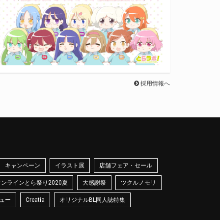
採用情報へ
キャンペーン
イラスト展
店舗フェア・セール
オンラインとら祭り2020夏
大感謝祭
ツクルノモリ
ュー
Creatia
オリジナルBL同人誌特集