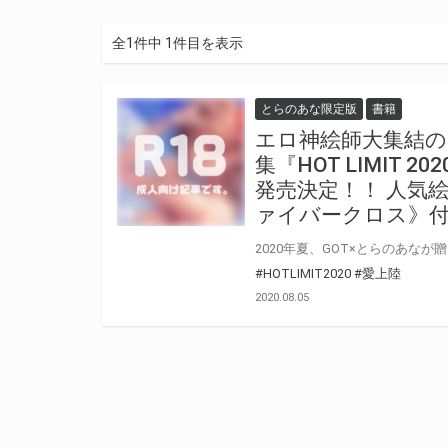
全1件中 1件目を表示
とらのあな限定版
書籍
エロ神絵師大集結の
集『HOT LIMIT 2
発売決定！！ 人気
ァイバークロス》
#HOTLIMIT2020
#愛上陸
2020.08.05