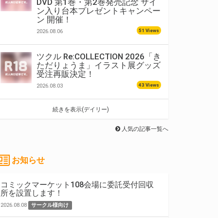
DVD 第1巻・第2巻発売記念 サイ
ン入り台本プレゼントキャンペー
ン 開催！
51 Views
2026.08.06
ツクル Re:COLLECTION 2026「き
ただりょうま」イラスト展グッズ
受注再販決定！
43 Views
2026.08.03
続きを表示(デイリー)
人気の記事一覧へ
お知らせ
コミックマーケット108会場に委託受付回収
所を設置します！
2026.08.08
サークル様向け