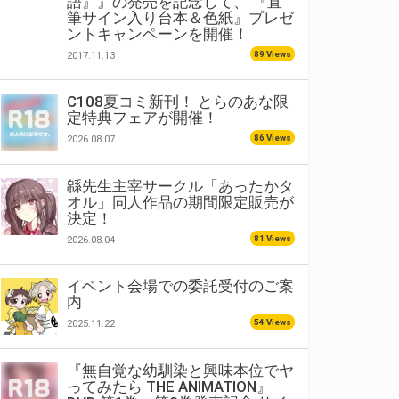
語』』の発売を記念して、 『直
筆サイン入り台本＆色紙』プレゼ
ントキャンペーンを開催！
89 Views
2017.11.13
C108夏コミ新刊！ とらのあな限
定特典フェアが開催！
86 Views
2026.08.07
緜先生主宰サークル「あったかタ
オル」同人作品の期間限定販売が
決定！
81 Views
2026.08.04
イベント会場での委託受付のご案
内
54 Views
2025.11.22
『無自覚な幼馴染と興味本位でヤ
ってみたら THE ANIMATION』