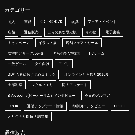
カテゴリー
同人
書籍
CD・BD/DVD
玩具
フェア・イベント
店舗
通信販売
とらのあな限定版
その他
電子書籍
キャンペーン
イラスト展
店舗フェア・セール
女性向けサークル紹介
とらのあな×韓国
PCゲーム
一般ゲーム
女性向け
アプリ
BL初心者におすすめコミック
オンラインとら祭り2020夏
大感謝祭
ツクルノモリ
同人アンケート
B-Awesome(ビーオーサム）インタビュー
今日のメルマガ
Fantia
通販アップデート情報
印刷所インタビュー
Creatia
オリジナルBL同人誌特集
通信販売