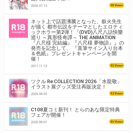
98 Views
2026.07.13
ネット上で話題沸騰となった、叙火先生
が描く 都市伝説をテーマとしたエロティ
ックホラー第2弾！『(DVD)八尺八話快樂
巡り ～異形怪奇譚～ THE ANIMATION
『八尺様 完結編』『八尺様 夢物語』』の
発売を記念して、 『直筆サイン入り台本
＆色紙』プレゼントキャンペーンを開
催！
93 Views
2017.11.13
ツクル Re:COLLECTION 2026「水龍敬」
イラスト展グッズ受注再販決定！
92 Views
2026.08.03
C108夏コミ新刊！ とらのあな限定特典
フェアが開催！
86 Views
2026.08.07