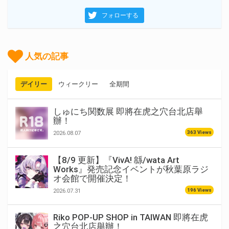
フォローする
人気の記事
デイリー
ウィークリー
全期間
しゅにち関数展 即將在虎之穴台北店舉
辦！
363 Views
2026.08.07
【8/9 更新】『VivA! 緜/wata Art
Works』発売記念イベントが秋葉原ラジ
オ会館で開催決定！
196 Views
2026.07.31
Riko POP-UP SHOP in TAIWAN 即將在虎
之穴台北店舉辦！