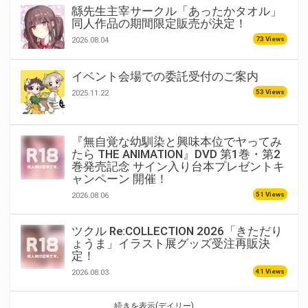
緜先生主宰サークル「あったかタオル」
同人作品の期間限定販売が決定！
73 Views
2026.08.04
イベント会場での委託受付のご案内
53 Views
2025.11.22
『無自覚な幼馴染と興味本位でヤってみ
たら THE ANIMATION』DVD 第1巻・第2
巻発売記念 サイン入り台本プレゼントキ
ャンペーン 開催！
51 Views
2026.08.06
ツクル Re:COLLECTION 2026「きただり
ょうま」イラスト展グッズ受注再販決
定！
41 Views
2026.08.03
続きを表示(デイリー)