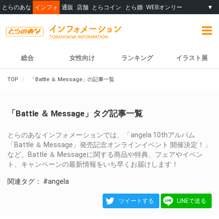
とらのあな
インフォ
通販
店舗
とらコイン
とら婚
WEBオンリー
▼
総合
女性向け
ランキング
イラスト展
TOP
「Battle ＆ Message」の記事一覧
「Battle ＆ Message」タグ記事一覧
とらのあなインフォメーションでは、「angela 10thアルバム
「Battle ＆ Message」発売記念オンラインイベント 開催決定！」
など、Battle ＆ Messageに関する商品や特典、フェアやイベン
ト、キャンペーンの最新情報をいち早くお届けします！
関連タグ：
#angela
ツイートする
LINEで送る