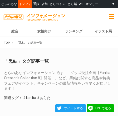
とらのあな
インフォ
通販
店舗
とらコイン
とら婚
WEBオンリー
▼
総合
女性向け
ランキング
イラスト展
TOP
「黒結」の記事一覧
「黒結」タグ記事一覧
とらのあなインフォメーションでは、「グッズ受注企画【Fantia
Creator’s Collection 8】開催！」など、黒結に関する商品や特典、
フェアやイベント、キャンペーンの最新情報をいち早くお届けし
ます！
関連タグ：
#fantia
#あらた
ツイートする
LINEで送る