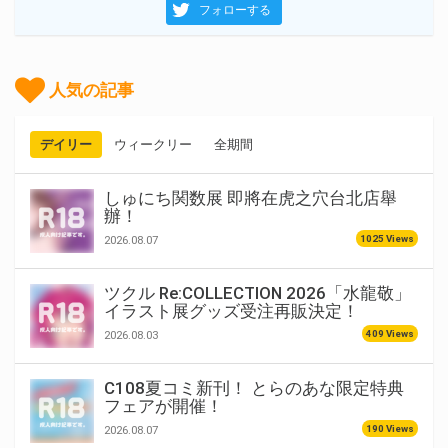
フォローする
人気の記事
デイリー
ウィークリー
全期間
しゅにち関数展 即將在虎之穴台北店舉
辦！
1025 Views
2026.08.07
ツクル Re:COLLECTION 2026「水龍敬」
イラスト展グッズ受注再販決定！
409 Views
2026.08.03
C108夏コミ新刊！ とらのあな限定特典
フェアが開催！
190 Views
2026.08.07