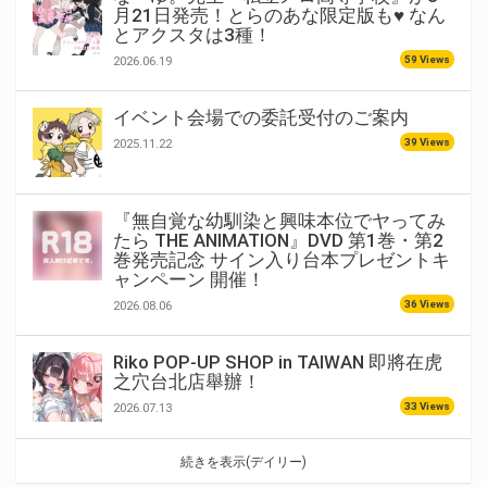
月21日発売！とらのあな限定版も♥ なん
とアクスタは3種！
59 Views
2026.06.19
イベント会場での委託受付のご案内
39 Views
2025.11.22
『無自覚な幼馴染と興味本位でヤってみ
たら THE ANIMATION』DVD 第1巻・第2
巻発売記念 サイン入り台本プレゼントキ
ャンペーン 開催！
36 Views
2026.08.06
Riko POP-UP SHOP in TAIWAN 即將在虎
之穴台北店舉辦！
33 Views
2026.07.13
続きを表示(デイリー)