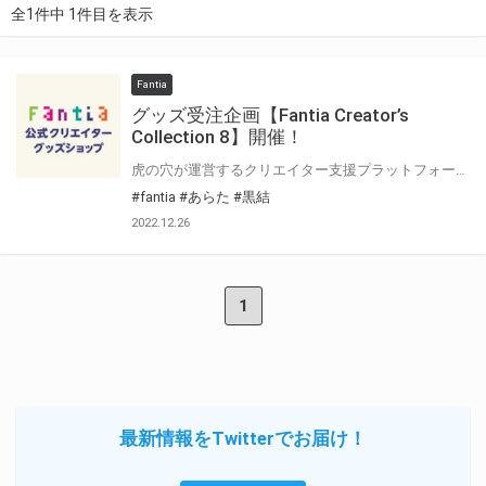
全1件中 1件目を表示
Fantia
グッズ受注企画【Fantia Creator’s
Collection 8】開催！
虎の穴が運営するクリエイター支援プラットフォーム「Fantia(ファンティア)」 Fantiaはイラスト・漫画・小説・コスプレ・音楽・映像作品など、各方面で活躍されている クリエイターの皆さまを応援する、クリエイター支援プラットフォームです。 そして、Fantiaにて活動されている注目クリエイターの作品をグッズ化する特別企画 「Fantia Creator’s Collection」8回目を開催いたします！ 今回は2名のクリエイターをピックアップ！Fantia公式ショップにて期間限定で受注販売を行います！ 期間限定の受注グッズとなっておりますので、この機会をお見逃しなく是非お求め下さい！！
#fantia
#あらた
#黒結
2022.12.26
1
最新情報をTwitterでお届け！