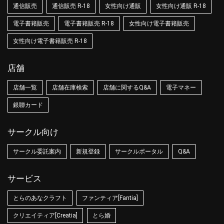
通信販売
通信販売 R-18
女性向け通販
女性向け通販 R-18
電子書籍販売
電子書籍販売 R-18
女性向け電子書籍販売
女性向け電子書籍販売 R-18
店舗
店舗一覧
店舗在庫検索
店舗に関するQ&A
電子マネー
銀聯カード
サークル向け
サークル委託案内
新規登録
サークルポータル
Q&A
サービス
とらのあなクラフト
ファンティア[Fantia]
クリエイティア[Creatia]
とら婚