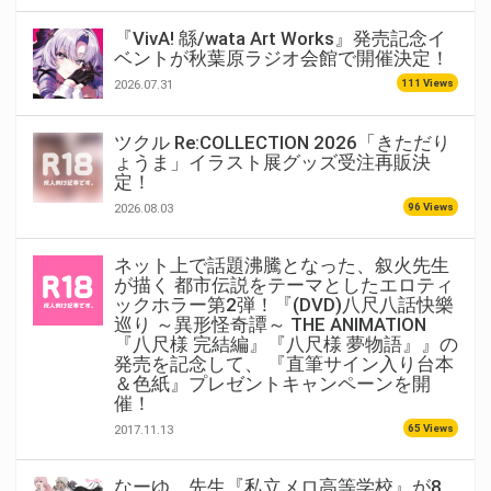
『VivA! 緜/wata Art Works』発売記念イ
ベントが秋葉原ラジオ会館で開催決定！
111 Views
2026.07.31
ツクル Re:COLLECTION 2026「きただり
ょうま」イラスト展グッズ受注再販決
定！
96 Views
2026.08.03
ネット上で話題沸騰となった、叙火先生
が描く 都市伝説をテーマとしたエロティ
ックホラー第2弾！『(DVD)八尺八話快樂
巡り ～異形怪奇譚～ THE ANIMATION
『八尺様 完結編』『八尺様 夢物語』』の
発売を記念して、 『直筆サイン入り台本
＆色紙』プレゼントキャンペーンを開
催！
65 Views
2017.11.13
なーゆ。先生『私立メロ高等学校』が8