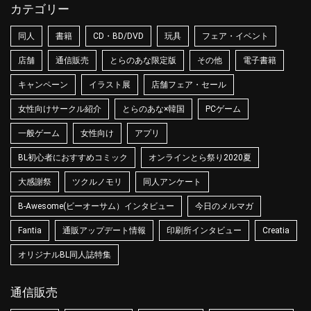
カテゴリー
同人
書籍
CD・BD/DVD
玩具
フェア・イベント
店舗
通信販売
とらのあな限定版
その他
電子書籍
キャンペーン
イラスト展
店舗フェア・セール
女性向けサークル紹介
とらのあな×韓国
PCゲーム
一般ゲーム
女性向け
アプリ
BL初心者におすすめコミック
オンラインとら祭り2020夏
大感謝祭
ツクルノモリ
同人アンケート
B-Awesome(ビーオーサム）インタビュー
今日のメルマガ
Fantia
通販アップデート情報
印刷所インタビュー
Creatia
オリジナルBL同人誌特集
通信販売