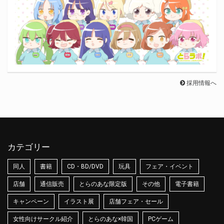
採用情報へ
カテゴリー
同人
書籍
CD・BD/DVD
玩具
フェア・イベント
店舗
通信販売
とらのあな限定版
その他
電子書籍
キャンペーン
イラスト展
店舗フェア・セール
女性向けサークル紹介
とらのあな×韓国
PCゲーム