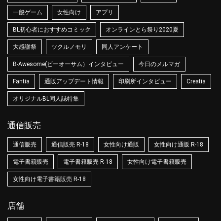
一般ゲーム
女性向け
アプリ
BL初心者におすすめコミック
オンラインとら祭り2020夏
大感謝祭
ツクルノモリ
同人アンケート
B-Awesome(ビーオーサム）インタビュー
今日のメルマガ
Fantia
通販アップデート情報
印刷所インタビュー
Creatia
オリジナルBL同人誌特集
通信販売
通信販売
通信販売 R-18
女性向け通販
女性向け通販 R-18
電子書籍販売
電子書籍販売 R-18
女性向け電子書籍販売
女性向け電子書籍販売 R-18
店舗