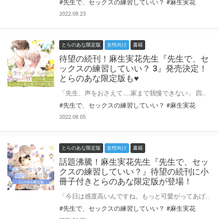
#先生で、セックスの練習していい？
#麻生実花
2022.08.23
とらのあな限定版
女性向け
書籍
待望の続刊！麻生実花先生『先生で、セ
ックスの練習していい？ 3』発売決定！
とらのあな限定版も♥
「先生、声をおさえて……家まで我慢できない」 四月になって槙原と同じ学校に勤務する教師生活も二年目に入り、愛も仕事も充実している大河。 ところが、新しく赴任してきた国語教師・吾妻が大胆にも「槙原先生が好き」と堂々告白!! 槙原の愛は疑っていないけれど、いい奴すぎる吾妻のアプローチにハラハラする大河は、うまく気持ちを伝えて立ち回ることができなくて……。 京也、大河パパ、保健医の宇佐美先生も登場！先セクワールドがたっぷり楽しめる第3巻。 ちょっぴり大人になった二人にまた会える♡ 麻生実花先生新刊は待望の『先生で、セックスの練習していい？』第三巻！ とらのあなでは刊行を記念して、12P小冊子付きとらのあな限定版を発売致します！ とらのあな各店・通販にて予約開始。とらのあな限定版は数量限定生産となりますので、お早めにご予約下さい♪
#先生で、セックスの練習していい？
#麻生実花
2022.08.05
とらのあな限定版
女性向け
書籍
話題沸騰！麻生実花先生『先生で、セッ
クスの練習していい？』待望の続刊に小
冊子付きとらのあな限定版が登場！
「今日は感度高いんですね。もっと可愛がってあげます」 恋人同士になって、ますます甘い同棲生活を送る大河と槙原。 ある日、槙原が副顧問をしているボランティア部の宿泊イベントに、大河も同行することに。 海岸のパラソルの陰でそっとかわす熱いキス、 コテージの浴室でもこっそり、いやらしく身体をさわられて……。 大河が見つけた将来、槙原の誤解と家出、永遠のライバル・京也の存在…… なにかあるたびに愛が深まる、年下攻めピュアエロス第2巻。 初刊発売時に話題沸騰！ 『先生で、セックスの練習していい？』に待望の続刊が登場です。 とらのあなでは刊行を記念して麻生実花先生の描き下ろし入り12P小冊子付きとらのあな限定版を発売致します♡ なんと本文10P、すべて描き下ろし漫画予定！ 各店・通販にて予約開始です。 とらのあな限定版は数量限定生産となりますので、お早めにご予約下さい！
#先生で、セックスの練習していい？
#麻生実花