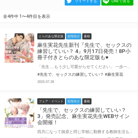
ツイートする
LINEで送る
全4件中 1〜4件目を表示
とらのあな限定版
女性向け
書籍
麻生実花先生新刊『先生で、セックスの
練習していい？ 4』9月17日発売！8P小
冊子付きとらのあな限定版も♥
「先生……もう少し可愛がらせてください」 一歩一歩、ひとつひとつ、熱く愛を深めてゆく大河と槙原。 京也、大河のパパ・征司、大河のもうひとりの叔父である又吉、従妹の楓と、大河の親しい人々にも徐々に受け入れられ慕われて、幸せを感じる日々だけれど、「家族とはなにか」を考えさせられる出来事が次々と起きて……？ 一生離さない……一生一緒にいたい。甘く真摯な熱情が感じられるお待ちかねの第4巻！ 麻生実花先生新刊『先生で、セックスの練習していい？』第4巻が9月17日に発売！ とらのあなでは刊行を記念して、8P小冊子付きとらのあな限定版を発売致します！ とらのあな池袋店・通販にて予約開始。とらのあな限定版は数量限定生産となりますので、お早めにご予約下さい♪
#先生で、セックスの練習していい？
#麻生実花
2025.07.28
フェア・イベント
女性向け
書籍
「先生で、セックスの練習していい？
3」発売記念、麻生実花先生WEBサイン
会開催！
四月になって槙原と同じ学校に勤務する教師生活も二年目に入り、愛も仕事も充実している大河。 ところが、新しく赴任してきた国語教師・吾妻が大胆にも「槙原先生が好き」と堂々告白!! 京也、大河パパ、保健医の宇佐美先生も登場！先セクワールドがたっぷり楽しめる第3巻。 とらのあなでは『先生で、セックスの練習していい？』3巻の発売を記念して、麻生実花先生のWEBサイン会の開催が決定致しました！ この貴重な機会、皆様ぜひ奮ってご応募くださいませ☆