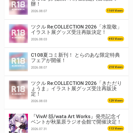
辦！
1169 Views
2026.08.07
ツクル Re:COLLECTION 2026「水龍敬」
イラスト展グッズ受注再販決定！
493 Views
2026.08.03
C108夏コミ新刊！ とらのあな限定特典
フェアが開催！
218 Views
2026.08.07
ツクル Re:COLLECTION 2026「きただり
ょうま」イラスト展グッズ受注再販決
定！
129 Views
2026.08.03
『VivA! 緜/wata Art Works』発売記念イ
ベントが秋葉原ラジオ会館で開催決定！
113 Views
2026.07.31