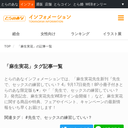
とらのあな
インフォ
通販
店舗
とらコイン
とら婚
WEBオンリー
▼
総合
女性向け
ランキング
イラスト展
TOP
「麻生実花」の記事一覧
「麻生実花」タグ記事一覧
とらのあなインフォメーションでは、「麻生実花先生新刊『先生
で、セックスの練習していい？ 4』9月17日発売！8P小冊子付きと
らのあな限定版も♥」や「「先生で、セックスの練習していい？
3」発売記念、麻生実花先生WEBサイン会開催！」など、麻生実花
に関する商品や特典、フェアやイベント、キャンペーンの最新情
報をいち早くお届けします！
関連タグ：
#先生で、セックスの練習していい？