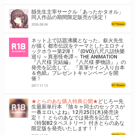
緜先生主宰サークル「あったかタオル」
同人作品の期間限定販売が決定！
67 Views
2026.08.04
ネット上で話題沸騰となった、叙火先生
が描く 都市伝説をテーマとしたエロティ
ックホラー第2弾！『(DVD)八尺八話快樂
巡り ～異形怪奇譚～ THE ANIMATION
『八尺様 完結編』『八尺様 夢物語』』の
発売を記念して、 『直筆サイン入り台本
＆色紙』プレゼントキャンペーンを開
催！
61 Views
2017.11.13
★とらのあな購入特典公開★
どじろー先
生最新単行本 『陰キャ同士のセックスが
一番エロいよね』12月25日(木)発売決
定！！ とらのあなでは発売を記念して
《特製B2タペストリー》付きとらのあな
限定版を発売いたします！！