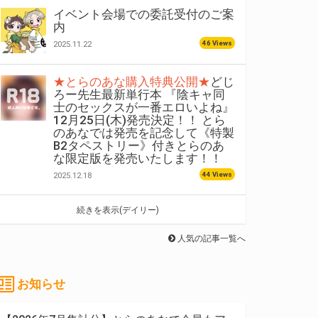
イベント会場での委託受付のご案
内
46 Views
2025.11.22
★とらのあな購入特典公開★
どじ
ろー先生最新単行本 『陰キャ同
士のセックスが一番エロいよね』
12月25日(木)発売決定！！ とら
のあなでは発売を記念して《特製
B2タペストリー》付きとらのあ
な限定版を発売いたします！！
44 Views
2025.12.18
続きを表示(デイリー)
人気の記事一覧へ
お知らせ