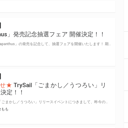
nthus」発売記念抽選フェア 開催決定！！
麻倉ももさんの2ndアルバム「Agapanthus」の発売を記念して、抽選フェアを開催いたします！ 期間中に、とらのあな対象店舗にて対象商品を全額内金でご予約、もしくはご購入いただいた方に「応募抽選シリアル」をお渡しいたします。 専用フォームからご応募の方に抽選で豪華賞品をプレゼント！
せ★
TrySail「ごまかし／うつろい」リ
催決定！！
【開催延期のお知らせ】 TrySail「ごまかし／うつろい」リリースイベントにつきまして、昨今の新型コロナウイルスによる影響を鑑み、延期させていただきます。 ご応募の皆さまには、ご理解いただきますようお願い申し上げます。 具体的な延期日程が決まり次第、当選通知および詳細のご連絡を、当選者様にのみお送りさせていただきます。 ※当選通知：2020年3月中旬頃を予定しておりましたが、イベントの延期に伴い当選通知につきましても具体的な延期日程が決まり次第ご案内させていただきます。 ※ご応募いただいたフォーマットはそのまま有効となりますので、無くさないよう大切にお持ち下さい。 ※各会場イベント内容が変更となる場合がございます。あらかじめご了承ください。 https://trysail.jp/contents/304122 大人気声優ユニット『TrySail』の11thシングル『ごまかし／うつろい』の発売記念イベントが決定いたしました！ 対象商品を全額内金でご予約頂いた方に先着で、イベント参加応募券をプレゼント！ ご応募いただいた方の中から抽選で、発売記念イベントにご招待！ とらのあな対象店舗で、ご予約お待ちしております♪
倉もも