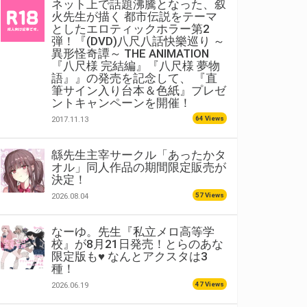
ネット上で話題沸騰となった、叙
火先生が描く 都市伝説をテーマ
としたエロティックホラー第2
弾！『(DVD)八尺八話快樂巡り ～
異形怪奇譚～ THE ANIMATION
『八尺様 完結編』『八尺様 夢物
語』』の発売を記念して、 『直
筆サイン入り台本＆色紙』プレゼ
ントキャンペーンを開催！
64 Views
2017.11.13
緜先生主宰サークル「あったかタ
オル」同人作品の期間限定販売が
決定！
57 Views
2026.08.04
なーゆ。先生『私立メロ高等学
校』が8月21日発売！とらのあな
限定版も♥ なんとアクスタは3
種！
47 Views
2026.06.19