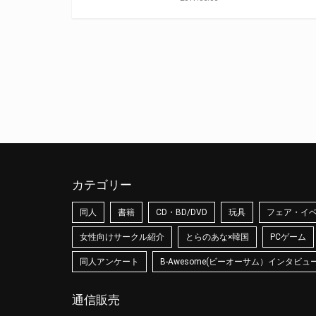
カテゴリー
同人
書籍
CD・BD/DVD
玩具
フェア・イ
女性向けサークル紹介
とらのあな×韓国
PCゲーム
同人アンケート
B-Awesome(ビーオーサム）インタビュ
通信販売