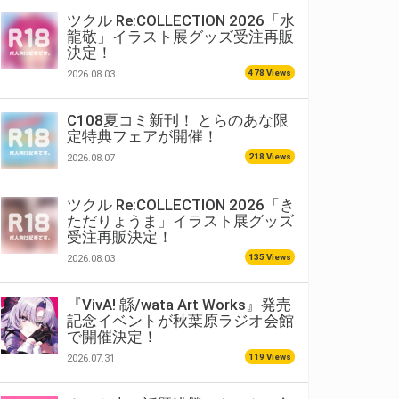
ツクル Re:COLLECTION 2026「水
龍敬」イラスト展グッズ受注再販
決定！
478 Views
2026.08.03
C108夏コミ新刊！ とらのあな限
定特典フェアが開催！
218 Views
2026.08.07
ツクル Re:COLLECTION 2026「き
ただりょうま」イラスト展グッズ
受注再販決定！
135 Views
2026.08.03
『VivA! 緜/wata Art Works』発売
記念イベントが秋葉原ラジオ会館
で開催決定！
119 Views
2026.07.31