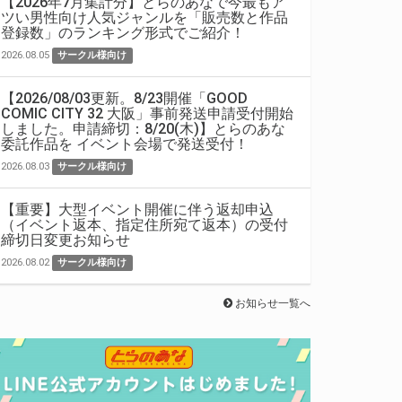
【2026年7月集計分】とらのあなで今最もア
ツい男性向け人気ジャンルを「販売数と作品
登録数」のランキング形式でご紹介！
2026.08.05
サークル様向け
【2026/08/03更新。8/23開催「GOOD
COMIC CITY 32 大阪」事前発送申請受付開始
しました。申請締切：8/20(木)】とらのあな
委託作品を イベント会場で発送受付！
2026.08.03
サークル様向け
【重要】大型イベント開催に伴う返却申込
（イベント返本、指定住所宛て返本）の受付
締切日変更お知らせ
2026.08.02
サークル様向け
お知らせ一覧へ