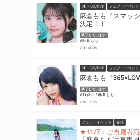
CD・BD/DVD
フェア・イベント
麻倉もも『スマッシ
決定！！
終了しています
#麻倉もも
2019.05.08
CD・BD/DVD
フェア・イベント
麻倉もも『365×L
終了しています
#TrySail
#麻倉もも
2018.12.25
フェア・イベント
書籍
★11/7：ご当選
「麻倉もも写真集 p