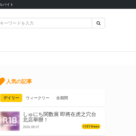
ルバイト
人気の記事
デイリー
ウィークリー
全期間
しゅにち関数展 即將在虎之穴台
北店舉辦！
1157 Views
2026.08.07