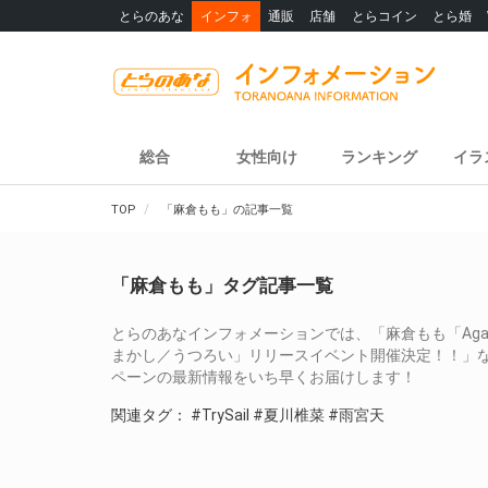
とらのあな
インフォ
通販
店舗
とらコイン
とら婚
総合
女性向け
ランキング
イラ
TOP
「麻倉もも」の記事一覧
「麻倉もも」タグ記事一覧
とらのあなインフォメーションでは、「麻倉もも「Agapa
まかし／うつろい」リリースイベント開催決定！！」
ペーンの最新情報をいち早くお届けします！
関連タグ：
#TrySail
#夏川椎菜
#雨宮天