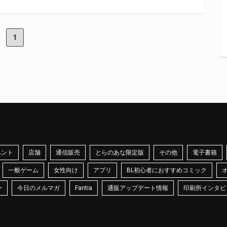
1
ベント
店舗
通信販売
とらのあな限定版
その他
電子書籍
一般ゲーム
女性向け
アプリ
BL初心者におすすめコミック
ー
今日のメルマガ
Fantia
通販アップデート情報
印刷所インタビ