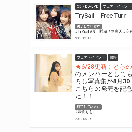
CD・BD/DVD
フェア・イベント
TrySail「Free
終了しています
#TrySail
#夏川椎菜
#雨宮天
#麻
2020.01.17
フェア・イベント
書籍
★6/28更新：とら
のメンバーとして
ろし写真集が8月3
こちらの発売を記
た！！
終了しています
#麻倉もも
2019.06.28