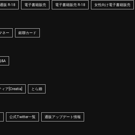
販 R-18
電子書籍販売
電子書籍販売 R-18
女性向け電子書籍販売
マネー
銀聯カード
Q&A
ア[Creatia]
とら婚
☆
公式Twitter一覧
通販アップデート情報