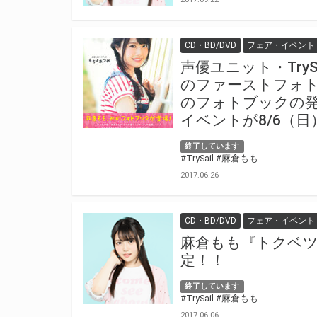
CD・BD/DVD
フェア・イベント
声優ユニット・Try
のファーストフォト
のフォトブックの
イベントが8/6（
終了しています
#TrySail
#麻倉もも
2017.06.26
CD・BD/DVD
フェア・イベント
麻倉もも『トクベツ
定！！
終了しています
#TrySail
#麻倉もも
2017.06.06