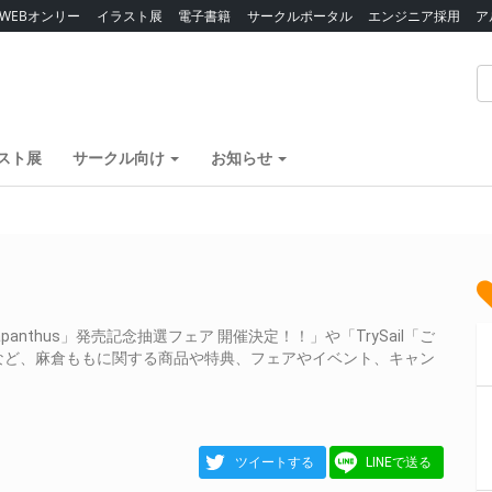
WEBオンリー
イラスト展
電子書籍
サークルポータル
エンジニア採用
ア
スト展
サークル向け
お知らせ
nthus」発売記念抽選フェア 開催決定！！」や「TrySail「ご
など、麻倉ももに関する商品や特典、フェアやイベント、キャン
ツイートする
LINEで送る