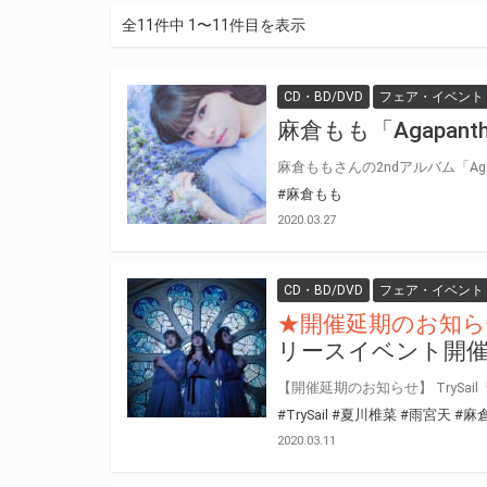
全11件中 1〜11件目を表示
CD・BD/DVD
フェア・イベント
麻倉もも「Agapa
#麻倉もも
2020.03.27
CD・BD/DVD
フェア・イベント
★開催延期のお知ら
リースイベント開
#TrySail
#夏川椎菜
#雨宮天
#麻
2020.03.11