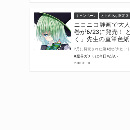
キャンペーン
とらのあな限定版
ニコニコ静画で大人
巻が6/23に発売
く」先生の直筆色
#魔界ガチャは今日も渋い
2018.06.18