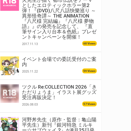
火先生が描く 都市伝説をテーマ
としたエロティックホラー第2
弾！『(DVD)八尺八話快樂巡り ～
異形怪奇譚～ THE ANIMATION
『八尺様 完結編』『八尺様 夢物
語』』の発売を記念して、 『直
筆サイン入り台本＆色紙』プレゼ
ントキャンペーンを開催！
68 Views
2017.11.13
イベント会場での委託受付のご案
内
59 Views
2025.11.22
ツクル Re:COLLECTION 2026「き
ただりょうま」イラスト展グッズ
受注再販決定！
57 Views
2026.08.03
河野丼先生（原作・監督：亀山陽
平先生）新刊『銀河特急 ミルキ
ー☆サブウェイ 2』が8月25日発