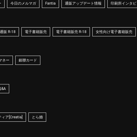
ー
今日のメルマガ
Fantia
通販アップデート情報
印刷所インタビ
販 R-18
電子書籍販売
電子書籍販売 R-18
女性向け電子書籍販売
マネー
銀聯カード
Q&A
ア[Creatia]
とら婚