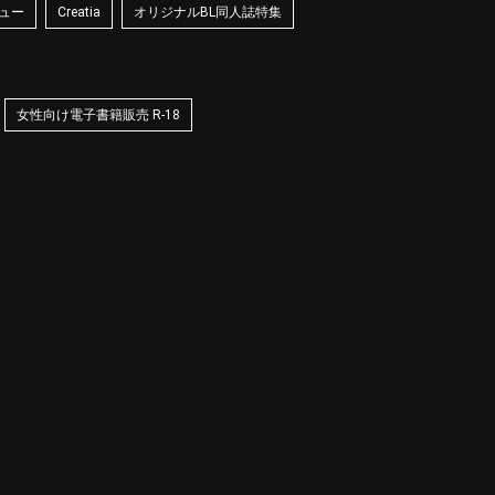
ュー
Creatia
オリジナルBL同人誌特集
女性向け電子書籍販売 R-18