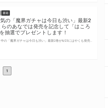
書籍
気の「魔界ガチャは今日も渋い」最新2
！ とらのあなでは発売を記念して「はころ
紙を抽選でプレゼントします！
2月に発売された第1巻が大ヒット中の「魔界ガチャは今日も渋い」最新2巻が6/23にはやくも発売！ とらのあなでは最新2巻の発売を記念して「はころく」先生の直筆色紙の抽選フェアを開催します。 この企画のためご用意いただいた直筆サイン色紙を手に入れるチャンス！既読の方も未読の方も この機会に是非ご応募ください!!
1