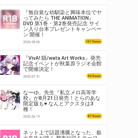
『無自覚な幼馴染と興味本位でヤ
ってみたら THE ANIMATION』
DVD 第1巻・第2巻発売記念 サイ
ン入り台本プレゼントキャンペー
ン 開催！
101 Views
2026.08.06
『VivA! 緜/wata Art Works』発売
記念イベントが秋葉原ラジオ会館
で開催決定！
92 Views
2026.07.31
なーゆ。先生『私立メロ高等学
校』が8月21日発売！とらのあな
限定版も♥ なんとアクスタは3
種！
87 Views
2026.06.19
ネット上で話題沸騰となった、叙