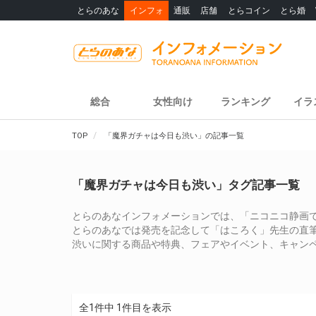
とらのあな
インフォ
通販
店舗
とらコイン
とら婚
総合
女性向け
ランキング
イラ
TOP
「魔界ガチャは今日も渋い」の記事一覧
「魔界ガチャは今日も渋い」タグ記事一覧
とらのあなインフォメーションでは、「ニコニコ静画で
とらのあなでは発売を記念して「はころく」先生の直
渋いに関する商品や特典、フェアやイベント、キャン
全1件中 1件目を表示