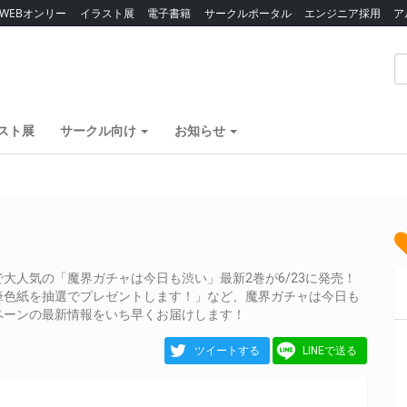
WEBオンリー
イラスト展
電子書籍
サークルポータル
エンジニア採用
ア
スト展
サークル向け
お知らせ
大人気の「魔界ガチャは今日も渋い」最新2巻が6/23に発売！
筆色紙を抽選でプレゼントします！」など、魔界ガチャは今日も
ペーンの最新情報をいち早くお届けします！
ツイートする
LINEで送る