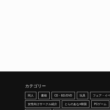
カテゴリー
同人
書籍
CD・BD/DVD
玩具
フェア・イ
女性向けサークル紹介
とらのあな×韓国
PCゲーム