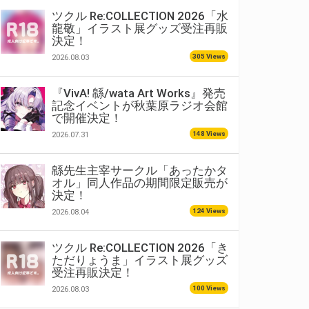
ツクル Re:COLLECTION 2026「水
龍敬」イラスト展グッズ受注再販
決定！
305 Views
2026.08.03
『VivA! 緜/wata Art Works』発売
記念イベントが秋葉原ラジオ会館
で開催決定！
148 Views
2026.07.31
緜先生主宰サークル「あったかタ
オル」同人作品の期間限定販売が
決定！
124 Views
2026.08.04
ツクル Re:COLLECTION 2026「き
ただりょうま」イラスト展グッズ
受注再販決定！
100 Views
2026.08.03