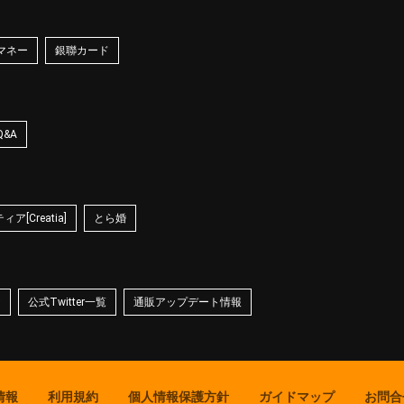
マネー
銀聯カード
Q&A
ア[Creatia]
とら婚
☆
公式Twitter一覧
通販アップデート情報
情報
利用規約
個人情報保護方針
ガイドマップ
お問合