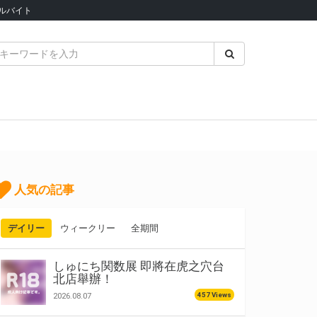
ルバイト
人気の記事
デイリー
ウィークリー
全期間
しゅにち関数展 即將在虎之穴台
北店舉辦！
457 Views
2026.08.07