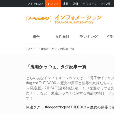
とらのあな
インフォ
通販
店舗
とらコイン
とら婚
総合
女性向け
ランキング
イラ
TOP
「鬼遍かっつぇ」の記事一覧
「鬼遍かっつぇ」タグ記事一覧
とらのあなインフォメーションでは、「電子サイトの人気
dog era THE BOOK ～魔女の原罪と催辱の奴隷たち～』& 
～ 限定版』2月24日(金)発売決定！！ 《鬼遍かっつ
売！！」など、鬼遍かっつぇに関する商品や特典、フ
す！
関連タグ：
#dogeatdogeraTHEBOOK～魔女の原