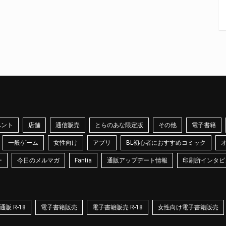
ベント
店舗
通信販売
とらのあな限定版
その他
電子書籍
一般ゲーム
女性向け
アプリ
BL初心者におすすめコミック
ー
今日のメルマガ
Fantia
通販アップデート情報
印刷所インタビ
販 R-18
電子書籍販売
電子書籍販売 R-18
女性向け電子書籍販売