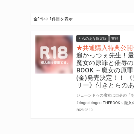
全1件中 1件目を表示
とらのあな限定版
書籍
★共通購入特典公開
遍かっつぇ先生！最新単行本
魔女の原罪と催辱の奴隷た
BOOK ～魔女の原
(金)発売決定！！
リー》付きとらのあ
#dogeatdogeraTHEBOO
2023.02.10