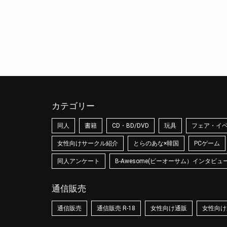
カテゴリー
同人
書籍
CD・BD/DVD
玩具
フェア・イ
女性向けサークル紹介
とらのあな×韓国
PCゲーム
同人アンケート
B-Awesome(ビーオーサム）インタビュ
通信販売
通信販売
通信販売 R-18
女性向け通販
女性向け通