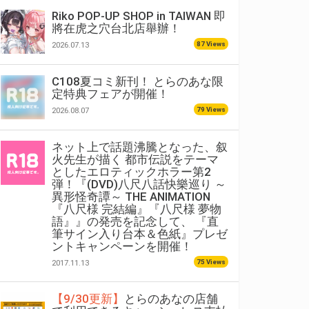
Riko POP-UP SHOP in TAIWAN 即
將在虎之穴台北店舉辦！
87 Views
2026.07.13
C108夏コミ新刊！ とらのあな限
定特典フェアが開催！
79 Views
2026.08.07
ネット上で話題沸騰となった、叙
火先生が描く 都市伝説をテーマ
としたエロティックホラー第2
弾！『(DVD)八尺八話快樂巡り ～
異形怪奇譚～ THE ANIMATION
『八尺様 完結編』『八尺様 夢物
語』』の発売を記念して、 『直
筆サイン入り台本＆色紙』プレゼ
ントキャンペーンを開催！
75 Views
2017.11.13
【9/30更新】
とらのあなの店舗