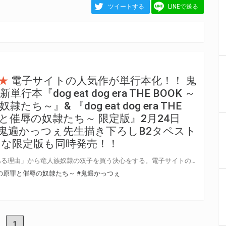
ツイートする
LINEで送る
★
電子サイトの人気作が単行本化！！ 鬼
『dog eat dog era THE BOOK ～
ち～』& 『dog eat dog era THE
罪と催辱の奴隷たち～ 限定版』2月24日
 《鬼遍かっつぇ先生描き下ろしB2タペスト
な限定版も同時発売！！
ジェーンドゥの魔女は自身の「ある理由」から竜人族奴隷の双子を買う決心をする。電子サイトの人気作が初の紙書籍化！ 鬼遍かっつぇ先生の最新単行本『dog eat dog era THE BOOK ～魔女の原罪と催辱の奴隷たち～』が、キルタイムコミュニケーション、二次元ドリームコミックス レーベルより発売決定！！ 同日発売の数量限定版『dog eat dog era THE BOOK ～魔女の原罪と催辱の奴隷たち～ 限定版』には、ヒロイン・ジェーンドゥの魔女が、竜人族奴隷の双子・セオドアとテオに責められまくる激エロ“アクリルスタンド”が付いてくる！！ そして！とらのあなでは、鬼遍かっつぇ先生 最新単行本『dog eat dog era THE BOOK ～魔女の原罪と催辱の奴隷たち～』発売を記念して、 表紙差分イラストをタペストリー化！《鬼遍かっつぇ先生描き下ろしB2タペストリー》付きとらのあな限定版をご用意しました！！ お買い逃しのないよう、是非お求めください！
K～魔女の原罪と催辱の奴隷たち～
#鬼遍かっつぇ
1