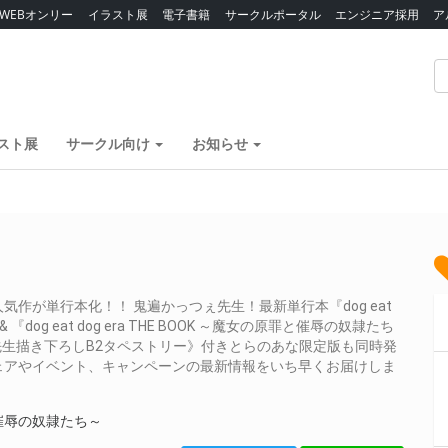
WEBオンリー
イラスト展
電子書籍
サークルポータル
エンジニア採用
ア
スト展
サークル向け
お知らせ
作が単行本化！！ 鬼遍かっつぇ先生！最新単行本『dog eat
『dog eat dog era THE BOOK ～魔女の原罪と催辱の奴隷たち
ぇ先生描き下ろしB2タペストリー》付きとらのあな限定版も同時発
ェアやイベント、キャンペーンの最新情報をいち早くお届けしま
罪と催辱の奴隷たち～