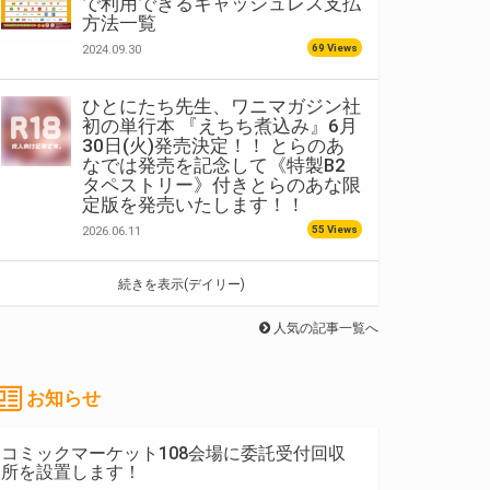
で利用できるキャッシュレス支払
方法一覧
69 Views
2024.09.30
ひとにたち先生、ワニマガジン社
初の単行本 『えちち煮込み』6月
30日(火)発売決定！！ とらのあ
なでは発売を記念して《特製B2
タペストリー》付きとらのあな限
定版を発売いたします！！
55 Views
2026.06.11
続きを表示(デイリー)
人気の記事一覧へ
お知らせ
コミックマーケット108会場に委託受付回収
所を設置します！