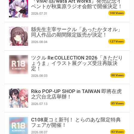
『VivA! 緜/wata Art Works』発売記念イ
ベントが秋葉原ラジオ会館で開催決定！
148 Views
2026.07.31
緜先生主宰サークル「あったかタオル」
同人作品の期間限定販売が決定！
127 Views
2026.08.04
ツクル Re:COLLECTION 2026「きただり
ょうま」イラスト展グッズ受注再販決
定！
88 Views
2026.08.03
Riko POP-UP SHOP in TAIWAN 即將在虎
之穴台北店舉辦！
85 Views
2026.07.13
C108夏コミ新刊！ とらのあな限定特典
フェアが開催！
83 Views
2026.08.07