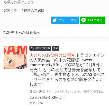
ち早くお届けします！
関連タグ：
#終末の花嫁様
ツイートする
LINEで送る
全2件中 1〜2件目を表示
とらのあな限定版
書籍
★とらのあな特典公開★
ドラゴンエイジ
の人気作品「終末の花嫁様 -sweet
home†melty life-」の第2巻が12月8日に
発売！ とらのあなでは発売を記念して
「馬かのこ」先生描き下ろしのA3タペス
トリー付きとらのあな限定版を発売いた
します！
破滅と裏切りと、とびきりのキスを。天使と少年の終末新婚生活、急転。 「終末の花嫁様 -sweet home†melty life-」の第2巻が12月8日(金)に発売！ とらのあなでは発売を記念して「A3タペストリー」付きとらのあな限定版を発売いたします。 イラストは「馬かのこ」先生の描き下ろしイラストです！ とらのあな限定版は数量限定となりますので是非お早めにお求めください！
#終末の花嫁様
#馬かのこ
2023.11.30