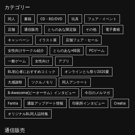
カテゴリー
同人
書籍
CD・BD/DVD
玩具
フェア・イベント
店舗
通信販売
とらのあな限定版
その他
電子書籍
キャンペーン
イラスト展
店舗フェア・セール
女性向けサークル紹介
とらのあな×韓国
PCゲーム
一般ゲーム
女性向け
アプリ
BL初心者におすすめコミック
オンラインとら祭り2020夏
大感謝祭
ツクルノモリ
同人アンケート
B-Awesome(ビーオーサム）インタビュー
今日のメルマガ
Fantia
通販アップデート情報
印刷所インタビュー
Creatia
オリジナルBL同人誌特集
通信販売