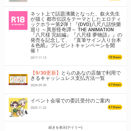
ネット上で話題沸騰となった、叙火先生
が描く 都市伝説をテーマとしたエロティ
ックホラー第2弾！『(DVD)八尺八話快樂
巡り ～異形怪奇譚～ THE ANIMATION
『八尺様 完結編』『八尺様 夢物語』』の
発売を記念して、 『直筆サイン入り台本
＆色紙』プレゼントキャンペーンを開
催！
73 Views
2017.11.13
【9/30更新】
とらのあなの店舗で利用で
きるキャッシュレス支払方法一覧
67 Views
2024.09.30
イベント会場での委託受付のご案内
47 Views
2025.11.22
続きを表示(デイリー)