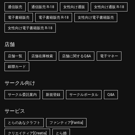
通信販売
通信販売 R-18
女性向け通販
女性向け通販 R-18
電子書籍販売
電子書籍販売 R-18
女性向け電子書籍販売
女性向け電子書籍販売 R-18
店舗
店舗一覧
店舗在庫検索
店舗に関するQ&A
電子マネー
銀聯カード
サークル向け
サークル委託案内
新規登録
サークルポータル
Q&A
サービス
とらのあなクラフト
ファンティア[Fantia]
クリエイティア[Creatia]
とら婚