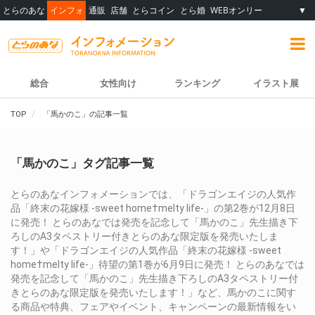
とらのあな
インフォ
通販
店舗
とらコイン
とら婚
WEBオンリー
▼
総合
女性向け
ランキング
イラスト展
TOP
「馬かのこ」の記事一覧
「馬かのこ」タグ記事一覧
とらのあなインフォメーションでは、「ドラゴンエイジの人気作
品「終末の花嫁様 -sweet home†melty life-」の第2巻が12月8日
に発売！ とらのあなでは発売を記念して「馬かのこ」先生描き下
ろしのA3タペストリー付きとらのあな限定版を発売いたしま
す！」や「ドラゴンエイジの人気作品「終末の花嫁様 -sweet
home†melty life-」待望の第1巻が6月9日に発売！ とらのあなでは
発売を記念して「馬かのこ」先生描き下ろしのA3タペストリー付
きとらのあな限定版を発売いたします！」など、馬かのこに関す
る商品や特典、フェアやイベント、キャンペーンの最新情報をい