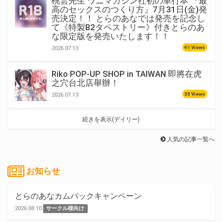
桃雲先生 ワニマガジン社初の単行本 『最
高のセックスのつくり方』7月31日(金)発
売決定！！ とらのあなでは発売を記念し
て《特製B2タペストリー》付きとらのあ
な限定版を発売いたします！！
41 Views
2026.07.13
Riko POP-UP SHOP in TAIWAN 即將在虎
之穴台北店舉辦！
35 Views
2026.07.13
続きを表示(デイリー)
人気の記事一覧へ
お知らせ
とらのあなカムバックキャンペーン
2026.08.10
サークル様向け