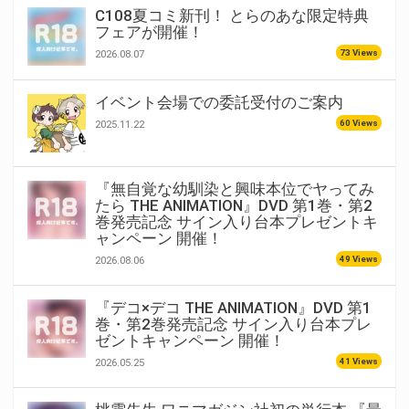
C108夏コミ新刊！ とらのあな限定特典
フェアが開催！
73 Views
2026.08.07
イベント会場での委託受付のご案内
60 Views
2025.11.22
『無自覚な幼馴染と興味本位でヤってみ
たら THE ANIMATION』DVD 第1巻・第2
巻発売記念 サイン入り台本プレゼントキ
ャンペーン 開催！
49 Views
2026.08.06
『デコ×デコ THE ANIMATION』DVD 第1
巻・第2巻発売記念 サイン入り台本プレ
ゼントキャンペーン 開催！
41 Views
2026.05.25