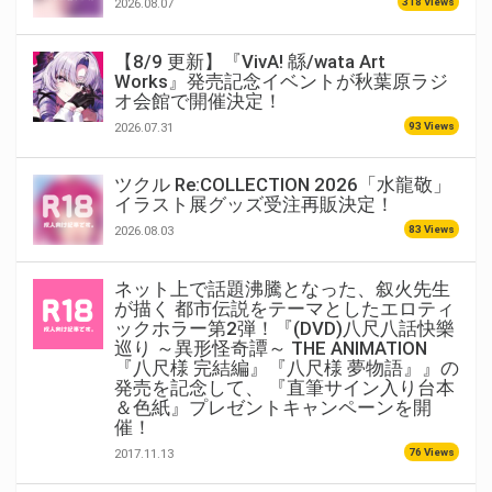
318 Views
2026.08.07
【8/9 更新】『VivA! 緜/wata Art
Works』発売記念イベントが秋葉原ラジ
オ会館で開催決定！
93 Views
2026.07.31
ツクル Re:COLLECTION 2026「水龍敬」
イラスト展グッズ受注再販決定！
83 Views
2026.08.03
ネット上で話題沸騰となった、叙火先生
が描く 都市伝説をテーマとしたエロティ
ックホラー第2弾！『(DVD)八尺八話快樂
巡り ～異形怪奇譚～ THE ANIMATION
『八尺様 完結編』『八尺様 夢物語』』の
発売を記念して、 『直筆サイン入り台本
＆色紙』プレゼントキャンペーンを開
催！
76 Views
2017.11.13