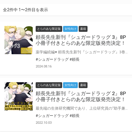
全2件中 1〜2件目を表示
とらのあな限定版
女性向け
書籍
頼長先生新刊『シュガードラッグ 3』8P
小冊子付きとらのあな限定版発売決定！
薬学編続編♥ 頼長先生新刊『シュガードラッグ』3巻が9月27日に発売決定！ とらのあなでは刊行を記念して描き下ろし8P小冊子付きとらのあな限定版を発売致します！ 池袋店・通販にて予約開始！とらのあな限定版は数量限定生産となりますので、お早めにご予約下さい！
#シュガードラッグ
#頼長
2024.08.16
とらのあな限定版
女性向け
書籍
頼長先生新刊『シュガードラッグ 2』8P
小冊子付きとらのあな限定版発売決定！
最先端の生体研究機関であり、上位研究員の“助手兼愛人”になることがステータスとされる特殊機関「研究特区」。 薬学主席研究員の玉森は、電子医療学の主席研究員・天木に執着するあまり、天木の助手兼恋人であるハルを引き離すため、ハルの元彼・金指陽介を差し向けた。 しかし計画は失敗し、怒り狂った玉森はある治験に陽介を利用する。 最悪の場合命を落とすこともある危険な治験を奇跡的に生き残り抗体を持った陽介を気に入った玉森は、実験の重要な「サンプル」として軟禁し、自身にも抗体をつくるため陽介にキスやセックスを求めるように。 そんなある日、玉森から命じられた陽介は玉森を盲目的に崇拝する遺伝子学主席研究員・東間を実験の延長で抱くことになり…!? 待望の続編は薬学編♥『シュガードラッグ』2巻が11月7日に発売決定！ とらのあなでは刊行を記念して描き下ろし8P小冊子付きとらのあな限定版を発売致します！ 店舗・通販にて予約開始！とらのあな限定版は数量限定生産となりますので、お早めにご予約下さい！
#シュガードラッグ
#頼長
2022.10.03