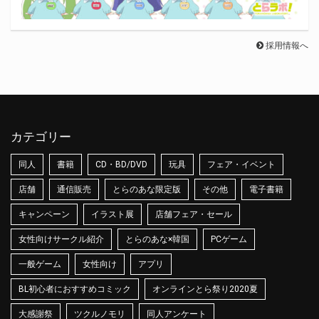
採用情報へ
カテゴリー
同人
書籍
CD・BD/DVD
玩具
フェア・イベント
店舗
通信販売
とらのあな限定版
その他
電子書籍
キャンペーン
イラスト展
店舗フェア・セール
女性向けサークル紹介
とらのあな×韓国
PCゲーム
一般ゲーム
女性向け
アプリ
BL初心者におすすめコミック
オンラインとら祭り2020夏
大感謝祭
ツクルノモリ
同人アンケート