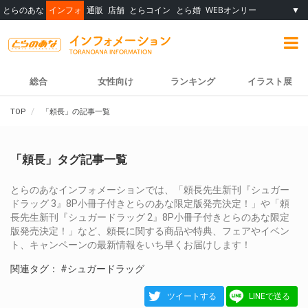
とらのあな
インフォ
通販
店舗
とらコイン
とら婚
WEBオンリー
▼
総合
女性向け
ランキング
イラスト展
TOP
「頼長」の記事一覧
「頼長」タグ記事一覧
とらのあなインフォメーションでは、「頼長先生新刊『シュガー
ドラッグ 3』8P小冊子付きとらのあな限定版発売決定！」や「頼
長先生新刊『シュガードラッグ 2』8P小冊子付きとらのあな限定
版発売決定！」など、頼長に関する商品や特典、フェアやイベン
ト、キャンペーンの最新情報をいち早くお届けします！
関連タグ：
#シュガードラッグ
ツイートする
LINEで送る