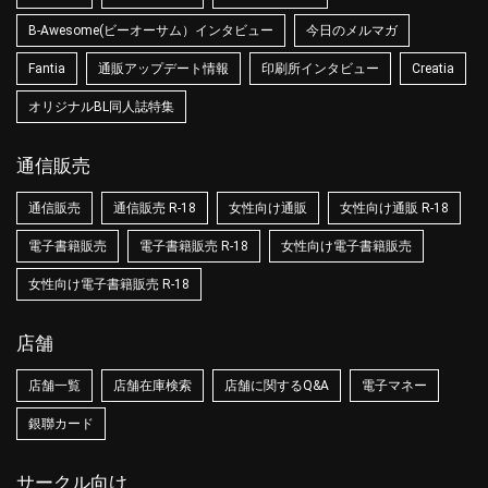
B-Awesome(ビーオーサム）インタビュー
今日のメルマガ
Fantia
通販アップデート情報
印刷所インタビュー
Creatia
オリジナルBL同人誌特集
通信販売
通信販売
通信販売 R-18
女性向け通販
女性向け通販 R-18
電子書籍販売
電子書籍販売 R-18
女性向け電子書籍販売
女性向け電子書籍販売 R-18
店舗
店舗一覧
店舗在庫検索
店舗に関するQ&A
電子マネー
銀聯カード
サークル向け