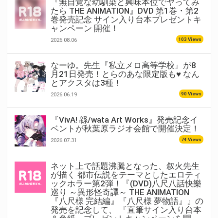
『無自覚な幼馴染と興味本位でヤってみ
たら THE ANIMATION』DVD 第1巻・第2
巻発売記念 サイン入り台本プレゼントキ
ャンペーン 開催！
103 Views
2026.08.06
なーゆ。先生『私立メロ高等学校』が8
月21日発売！とらのあな限定版も♥ なん
とアクスタは3種！
90 Views
2026.06.19
『VivA! 緜/wata Art Works』発売記念イ
ベントが秋葉原ラジオ会館で開催決定！
74 Views
2026.07.31
ネット上で話題沸騰となった、叙火先生
が描く 都市伝説をテーマとしたエロティ
ックホラー第2弾！『(DVD)八尺八話快樂
巡り ～異形怪奇譚～ THE ANIMATION
『八尺様 完結編』『八尺様 夢物語』』の
発売を記念して、 『直筆サイン入り台本