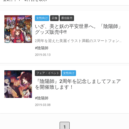
女性向け
店舗
通信販売
いざ、美と妖の平安世界へ。「陰陽師」
グッズ販売中!!
2周年を迎えた美麗イラスト満載のスマートフォン向けRPG「陰陽師」のグッズがとらのあなで販売中!! ゲームの世界観を反映したアイテムの数々を是非ご覧ください。
#陰陽師
2019.05.13
フェア・イベント
女性向け
『陰陽師』2周年を記念しましてフェア
を開催致します！
#陰陽師
2019.03.08
1