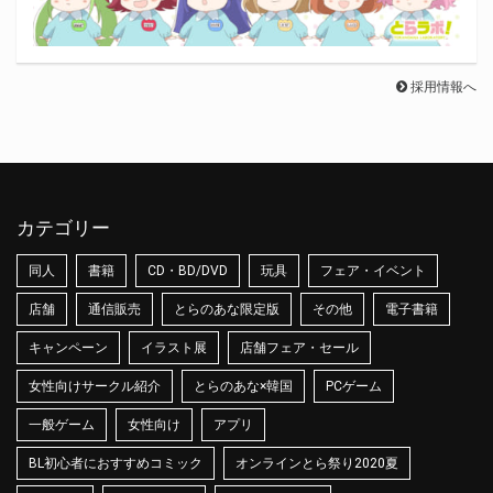
採用情報へ
カテゴリー
同人
書籍
CD・BD/DVD
玩具
フェア・イベント
店舗
通信販売
とらのあな限定版
その他
電子書籍
キャンペーン
イラスト展
店舗フェア・セール
女性向けサークル紹介
とらのあな×韓国
PCゲーム
一般ゲーム
女性向け
アプリ
BL初心者におすすめコミック
オンラインとら祭り2020夏