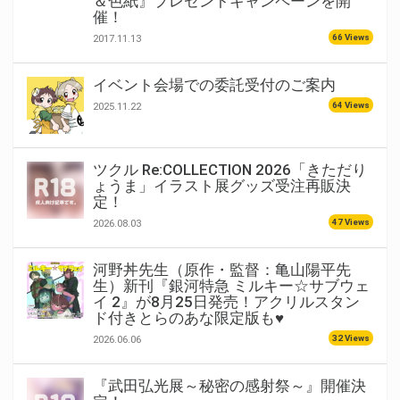
＆色紙』プレゼントキャンペーンを開
催！
66 Views
2017.11.13
イベント会場での委託受付のご案内
64 Views
2025.11.22
ツクル Re:COLLECTION 2026「きただり
ょうま」イラスト展グッズ受注再販決
定！
47 Views
2026.08.03
河野丼先生（原作・監督：亀山陽平先
生）新刊『銀河特急 ミルキー☆サブウェ
イ 2』が8月25日発売！アクリルスタン
ド付きとらのあな限定版も♥
32 Views
2026.06.06
『武田弘光展～秘密の感射祭～』開催決