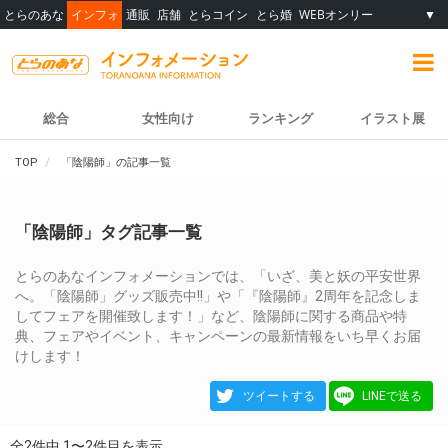
とらのあな
インフォ
通販
店舗
とらコイン
とら婚
WEBオンリー
▼
総合
女性向け
ランキング
イラスト展
TOP
「陰陽師」の記事一覧
「陰陽師」タグ記事一覧
とらのあなインフォメーションでは、「いざ、美と妖の平安世界
へ。「陰陽師」グッズ販売中!!」や「『陰陽師』2周年を記念しま
してフェアを開催致します！」など、陰陽師に関する商品や特
典、フェアやイベント、キャンペーンの最新情報をいち早くお届
けします！
ツイートする
LINEで送る
全2件中 1〜2件目を表示