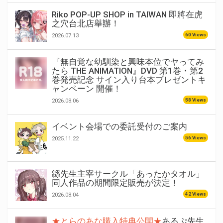
Riko POP-UP SHOP in TAIWAN 即將在虎
之穴台北店舉辦！
60 Views
2026.07.13
『無自覚な幼馴染と興味本位でヤってみ
たら THE ANIMATION』DVD 第1巻・第2
巻発売記念 サイン入り台本プレゼントキ
ャンペーン 開催！
58 Views
2026.08.06
イベント会場での委託受付のご案内
56 Views
2025.11.22
緜先生主宰サークル「あったかタオル」
同人作品の期間限定販売が決定！
42 Views
2026.08.04
★とらのあな購入特典公開★
あるぷ先生