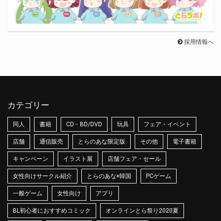
採用情報へ
カテゴリー
同人
書籍
CD・BD/DVD
玩具
フェア・イベント
店舗
通信販売
とらのあな限定版
その他
電子書籍
キャンペーン
イラスト展
店舗フェア・セール
女性向けサークル紹介
とらのあな×韓国
PCゲーム
一般ゲーム
女性向け
アプリ
BL初心者におすすめコミック
オンラインとら祭り2020夏