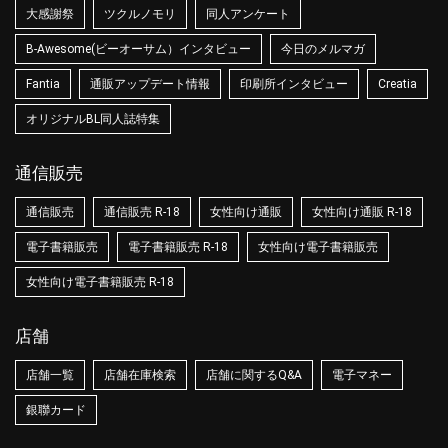
大感謝祭
ツクルノモリ
同人アンケート
B-Awesome(ビーオーサム）インタビュー
今日のメルマガ
Fantia
通販アップデート情報
印刷所インタビュー
Creatia
オリジナルBL同人誌特集
通信販売
通信販売
通信販売 R-18
女性向け通販
女性向け通販 R-18
電子書籍販売
電子書籍販売 R-18
女性向け電子書籍販売
女性向け電子書籍販売 R-18
店舗
店舗一覧
店舗在庫検索
店舗に関するQ&A
電子マネー
銀聯カード