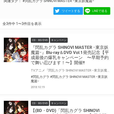
関連タグ：
#閃乱カグラ SHINOVI MASTER ｰ東京妖魔篇ｰ
ツイートする
LINEで送る
全3件中 1〜3件目を表示
CD・BD/DVD
キャンペーン
『閃乱カグラ SHINOVI MASTER ｰ東京妖
魔篇ｰ』Blu-ray＆DVD Vol.1発売記念【平
成最後の爆乳キャンペーン 〜早期予約
で舞い忍びます！〜】開催!!
TVアニメ『閃乱カグラ SHINOVI MASTER ｰ東京妖魔篇ｰ』Blu-ray＆DVD Vol.1の発売を記念して、 【平成最後の爆乳キャンペーン 〜早期予約で舞い忍びます！〜】を開催いたします！！ 『閃乱カグラ SHINOVI MASTER ｰ東京妖魔篇ｰ』Blu-ray＆DVD Vol.1をご予約の上、ご購入頂いたお客様に先着で【キャラクター原案・八重樫 南 描き下ろしイラスト使用A3クリアポスター】をプレゼント致します!! 是非とも、とらのあな対象店舗でご予約ください♪ 公式サイト：http://senran2.tv/
#閃乱カグラ
#閃乱カグラ SHINOVI MASTER ｰ東京妖
魔篇ｰ
2018.10.19
CD・BD/DVD
キャンペーン
【(BD・DVD)「閃乱カグラ SHINOVI