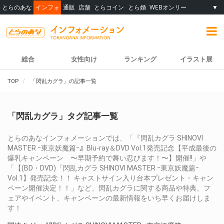
とらのあな
インフォ
通販
店舗
とらコイン
とら婚
WEBオンリー
▼
総合
女性向け
ランキング
イラスト展
TOP
「閃乱カグラ」の記事一覧
「閃乱カグラ」タグ記事一覧
とらのあなインフォメーションでは、「『閃乱カグラ SHINOVI
MASTER ｰ東京妖魔篇ｰ』Blu-ray＆DVD Vol.1発売記念【平成最後の
爆乳キャンペーン 〜早期予約で舞い忍びます！〜】開催!!」や
「【(BD・DVD)「閃乱カグラ SHINOVI MASTER ｰ東京妖魔篇ｰ
Vol.1】発売記念！！ キャストサイン入り台本プレゼント・キャン
ペーン開催決定！！」など、閃乱カグラに関する商品や特典、フ
ェアやイベント、キャンペーンの最新情報をいち早くお届けしま
す！