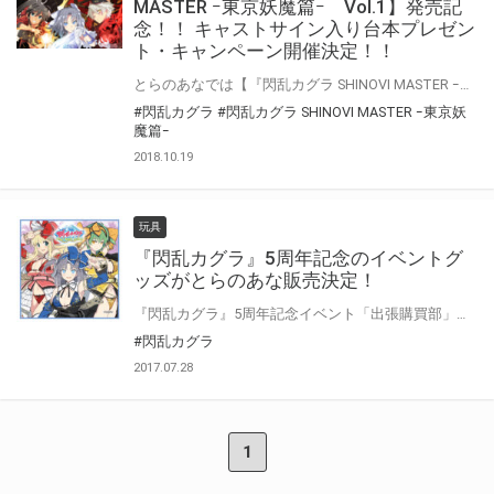
MASTER ｰ東京妖魔篇ｰ Vol.1】発売記
念！！ キャストサイン入り台本プレゼン
ト・キャンペーン開催決定！！
とらのあなでは【『閃乱カグラ SHINOVI MASTER ｰ東京妖魔篇ｰ』Blu-ray＆DVD Vol.1】の発売を記念して、 「閃乱カグラ SHINOVI MASTER ｰ東京妖魔篇ｰ」キャスト直筆サイン入り台本プレゼントキャンペーンを開催します！！ 対象商品をご購入された方に、応募抽選券をお渡し致します。 是非、奮ってご応募ください♪
#閃乱カグラ
#閃乱カグラ SHINOVI MASTER ｰ東京妖
魔篇ｰ
2018.10.19
玩具
『閃乱カグラ』5周年記念のイベントグ
ッズがとらのあな販売決定！
『閃乱カグラ』5周年記念イベント「出張購買部」にて販売された イベントグッズがなんと、とらのあなでも販売決定！ 商品ラインナップは マイクロファイバーハンカチ、Tシャツ、缶バッジ、クリアファイル3枚セット、感温お風呂ポスターとバラエティに富んだラインナップでお届け！ しかも、描き下ろしイラストを用いたグッズも多数ございます！ ファン必携のアイテムの数々が皆様をお待ちしております！ イベントに参加できなかった方はぜひ！この機会をお見逃しなく！！
#閃乱カグラ
2017.07.28
1