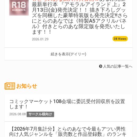
最新単行本 『アモラルアイランド 上』2
月13日(金)発売決定！！ 描き下ろしグッ
ズを同梱した豪華特装版も発売決定!!さら
にとらのあなでは《特製A5アクリルパネ
ル》付きとらのあな限定版を発売いたし
ます！！
38 Views
2026.01.29
続きを表示(デイリー)
人気の記事一覧へ
お知らせ
コミックマーケット108会場に委託受付回収所を設置
します！
2026.08.08
サークル様向け
【2026年7月集計分】とらのあなで今最もアツい男性
向け人気ジャンルを「販売数と作品登録数」のランキ