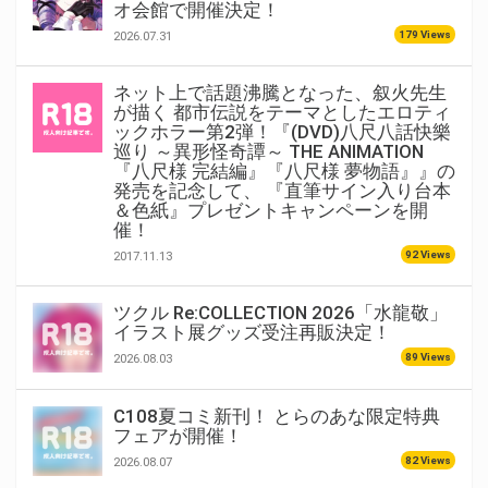
オ会館で開催決定！
179 Views
2026.07.31
ネット上で話題沸騰となった、叙火先生
が描く 都市伝説をテーマとしたエロティ
ックホラー第2弾！『(DVD)八尺八話快樂
巡り ～異形怪奇譚～ THE ANIMATION
『八尺様 完結編』『八尺様 夢物語』』の
発売を記念して、 『直筆サイン入り台本
＆色紙』プレゼントキャンペーンを開
催！
92 Views
2017.11.13
ツクル Re:COLLECTION 2026「水龍敬」
イラスト展グッズ受注再販決定！
89 Views
2026.08.03
C108夏コミ新刊！ とらのあな限定特典
フェアが開催！
82 Views
2026.08.07