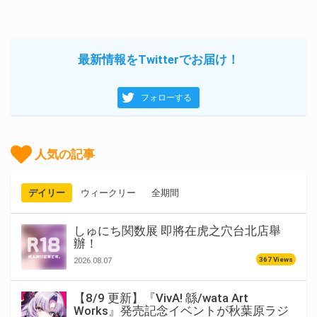
最新情報をTwitterでお届け！
フォローする
人気の記事
デイリー
ウィークリー
全期間
しゅにち関数展 即將在虎之穴台北店舉
辦！
367 Views
2026.08.07
【8/9 更新】『VivA! 緜/wata Art
Works』発売記念イベントが秋葉原ラジ