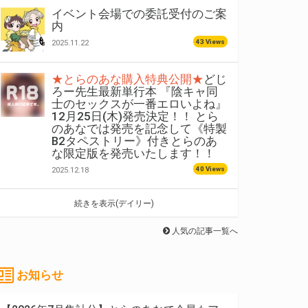
イベント会場での委託受付のご案
内
43 Views
2025.11.22
★とらのあな購入特典公開★
どじ
ろー先生最新単行本 『陰キャ同
士のセックスが一番エロいよね』
12月25日(木)発売決定！！ とら
のあなでは発売を記念して《特製
B2タペストリー》付きとらのあ
な限定版を発売いたします！！
40 Views
2025.12.18
続きを表示(デイリー)
人気の記事一覧へ
お知らせ