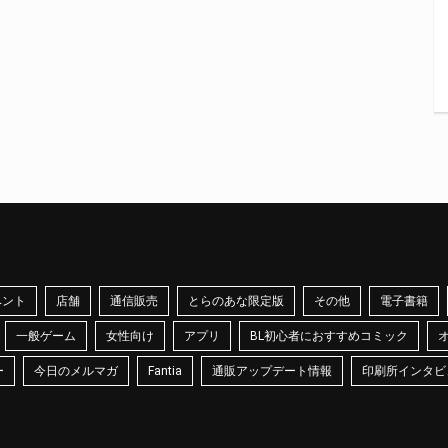
ベント
店舗
通信販売
とらのあな限定版
その他
電子書籍
一般ゲーム
女性向け
アプリ
BL初心者におすすめコミック
ー
今日のメルマガ
Fantia
通販アップデート情報
印刷所インタビ