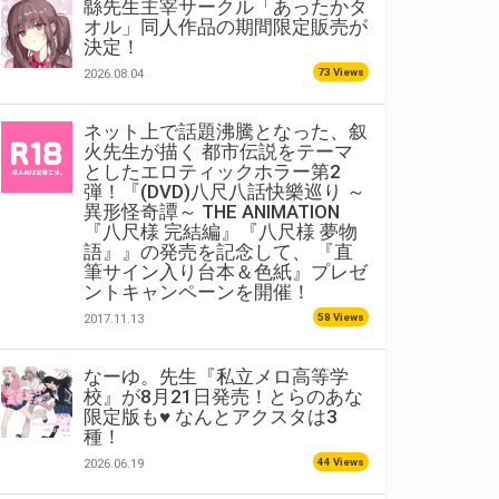
緜先生主宰サークル「あったかタ
オル」同人作品の期間限定販売が
決定！
73 Views
2026.08.04
ネット上で話題沸騰となった、叙
火先生が描く 都市伝説をテーマ
としたエロティックホラー第2
弾！『(DVD)八尺八話快樂巡り ～
異形怪奇譚～ THE ANIMATION
『八尺様 完結編』『八尺様 夢物
語』』の発売を記念して、 『直
筆サイン入り台本＆色紙』プレゼ
ントキャンペーンを開催！
58 Views
2017.11.13
なーゆ。先生『私立メロ高等学
校』が8月21日発売！とらのあな
限定版も♥ なんとアクスタは3
種！
44 Views
2026.06.19