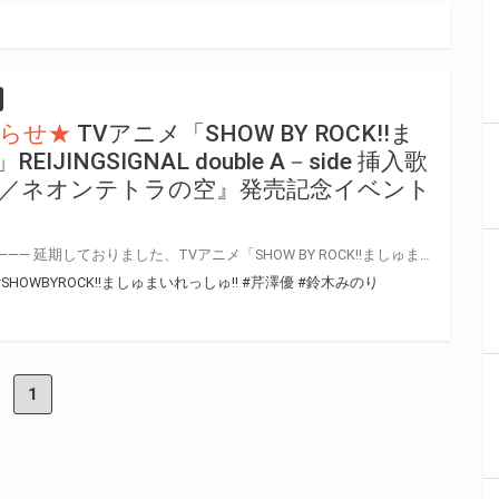
らせ★
TVアニメ「SHOW BY ROCK!!ま
JINGSIGNAL double A－side 挿入歌
m Crown／ネオンテトラの空』発売記念イベント
—————————————————————— 延期しておりました、TVアニメ「SHOW BY ROCK!!ましゅまいれっしゅ!!」REIJINGSIGNAL double A－side 挿入歌『Parallelism Crown／ネオンテトラの空』発売記念イベントの振替日が決定いたしました。 実施に際し、イベント内容を変更させていただきます。 また政府の感染症対策の規定に則り、各会場収容人数の50%以下での実施となるように細かい集合時間の設定・場所の変更をさせていただいております。 振替の日程調整に時間を要しましたことに加え、場所等の変更に際しお客様におかれましては大変お手数をおかけいたしますが、何卒ご理解・ご協力の程宜しくお願い申し上げます。 https://showbyrock-anime-m.com/news/notice/201012-2 —————————————————————— TVアニメ「SHOW BY ROCK!!ましゅまいれっしゅ!!」REIJINGSIGNAL double A－side 挿入歌 『Parallelism Crown／ネオンテトラの空』の発売を記念してリリースイベントの開催が決定いたしました！ 是非、とらのあな対象店舗で、ご購入ください♪
#SHOWBYROCK!!ましゅまいれっしゅ!!
#芹澤優
#鈴木みのり
1