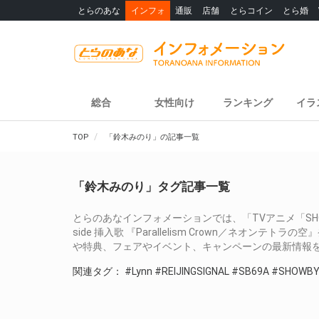
とらのあな
インフォ
通販
店舗
とらコイン
とら婚
総合
女性向け
ランキング
イラ
TOP
「鈴木みのり」の記事一覧
「鈴木みのり」タグ記事一覧
とらのあなインフォメーションでは、「TVアニメ「SHOW BY R
side 挿入歌 『Parallelism Crown／ネオ
や特典、フェアやイベント、キャンペーンの最新情報
関連タグ：
#Lynn
#REIJINGSIGNAL
#SB69A
#SHOWB