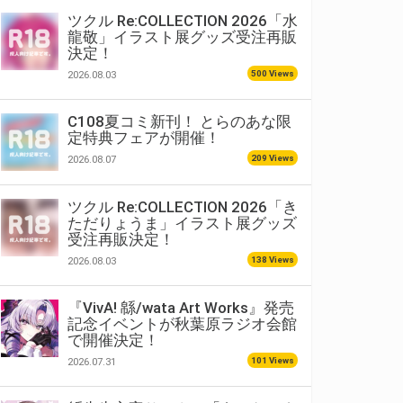
ツクル Re:COLLECTION 2026「水
龍敬」イラスト展グッズ受注再販
決定！
500 Views
2026.08.03
C108夏コミ新刊！ とらのあな限
定特典フェアが開催！
209 Views
2026.08.07
ツクル Re:COLLECTION 2026「き
ただりょうま」イラスト展グッズ
受注再販決定！
138 Views
2026.08.03
『VivA! 緜/wata Art Works』発売
記念イベントが秋葉原ラジオ会館
で開催決定！
101 Views
2026.07.31