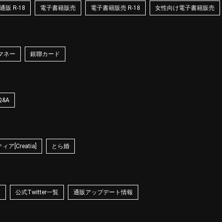
販 R-18
電子書籍販売
電子書籍販売 R-18
女性向け電子書籍販売
マネー
銀聯カード
Q&A
ア[Creatia]
とら婚
☆
公式Twitter一覧
通販アップデート情報