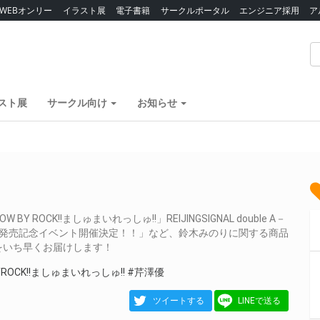
WEBオンリー
イラスト展
電子書籍
サークルポータル
エンジニア採用
ア
スト展
サークル向け
お知らせ
OCK!!ましゅまいれっしゅ!!」REIJINGSIGNAL double A－
ンテトラの空』発売記念イベント開催決定！！」など、鈴木みのりに関する商品
をいち早くお届けします！
YROCK!!ましゅまいれっしゅ!!
#芹澤優
ツイートする
LINEで送る