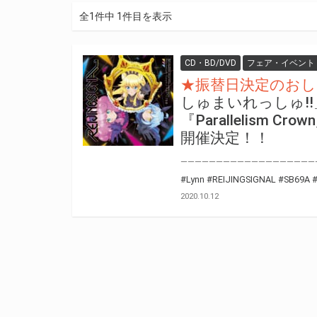
全1件中 1件目を表示
CD・BD/DVD
フェア・イベント
★振替日決定のおし
しゅまいれっしゅ!!」REI
『Parallelis
開催決定！！
#Lynn
#REIJINGSIGNAL
#SB69A
2020.10.12