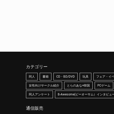
カテゴリー
同人
書籍
CD・BD/DVD
玩具
フェア・イ
女性向けサークル紹介
とらのあな×韓国
PCゲーム
同人アンケート
B-Awesome(ビーオーサム）インタビュ
通信販売