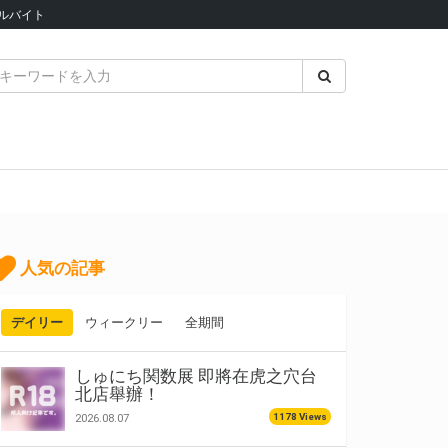
ルバイト
人気の記事
デイリー
ウィークリー
全期間
しゅにち関数展 即將在虎之穴台
北店舉辦！
1178 Views
2026.08.07