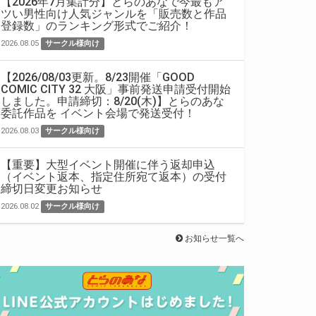
【2026年7月集計分】とらのあなで今最もア
ツい男性向け人気ジャンルを「販売数と作品
登録数」のランキング形式でご紹介！
2026.08.05
サークル様向け
【2026/08/03更新。8/23開催「GOOD
COMIC CITY 32 大阪」事前発送申請受付開始
しました。申請締切：8/20(木)】とらのあな
委託作品を イベント会場で発送受付！
2026.08.03
サークル様向け
【重要】大型イベント開催に伴う返却申込
（イベント返本、指定住所宛て返本）の受付
締切日変更お知らせ
2026.08.02
サークル様向け
お知らせ一覧へ