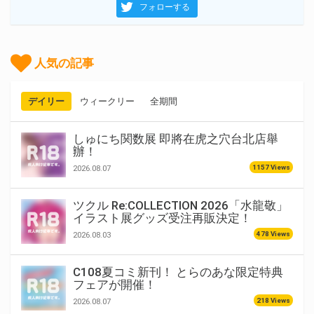
フォローする
人気の記事
デイリー
ウィークリー
全期間
しゅにち関数展 即將在虎之穴台北店舉
辦！
1157 Views
2026.08.07
ツクル Re:COLLECTION 2026「水龍敬」
イラスト展グッズ受注再販決定！
478 Views
2026.08.03
C108夏コミ新刊！ とらのあな限定特典
フェアが開催！
218 Views
2026.08.07