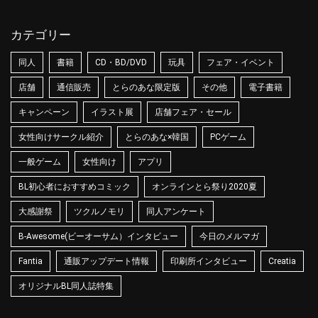
カテゴリー
同人
書籍
CD・BD/DVD
玩具
フェア・イベント
店舗
通信販売
とらのあな限定版
その他
電子書籍
キャンペーン
イラスト展
店舗フェア・セール
女性向けサークル紹介
とらのあな×韓国
PCゲーム
一般ゲーム
女性向け
アプリ
BL初心者におすすめコミック
オンラインとら祭り2020夏
大感謝祭
ツクルノモリ
同人アンケート
B-Awesome(ビーオーサム）インタビュー
今日のメルマガ
Fantia
通販アップデート情報
印刷所インタビュー
Creatia
オリジナルBL同人誌特集