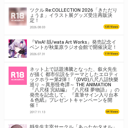
ツクル Re:COLLECTION 2026「きただり
ょうま」イラスト展グッズ受注再販決
定！
135 Views
2026.08.03
『VivA! 緜/wata Art Works』発売記念イ
ベントが秋葉原ラジオ会館で開催決定！
119 Views
2026.07.31
ネット上で話題沸騰となった、叙火先生
が描く 都市伝説をテーマとしたエロティ
ックホラー第2弾！『(DVD)八尺八話快樂
巡り ～異形怪奇譚～ THE ANIMATION
『八尺様 完結編』『八尺様 夢物語』』の
発売を記念して、 『直筆サイン入り台本
＆色紙』プレゼントキャンペーンを開
催！
64 Views
2017.11.13
緜先生主宰サークル「あったかタオル」