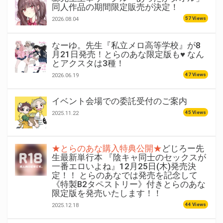
同人作品の期間限定販売が決定！
57 Views
2026.08.04
なーゆ。先生『私立メロ高等学校』が8
月21日発売！とらのあな限定版も♥ なん
とアクスタは3種！
47 Views
2026.06.19
イベント会場での委託受付のご案内
45 Views
2025.11.22
★とらのあな購入特典公開★
どじろー先
生最新単行本 『陰キャ同士のセックスが
一番エロいよね』12月25日(木)発売決
定！！ とらのあなでは発売を記念して
《特製B2タペストリー》付きとらのあな
限定版を発売いたします！！
44 Views
2025.12.18