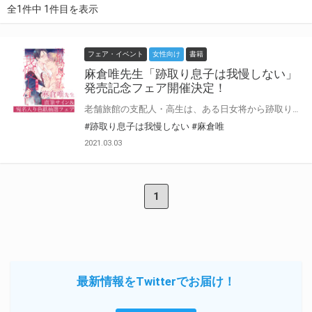
全1件中 1件目を表示
フェア・イベント
女性向け
書籍
麻倉唯先生「跡取り息子は我慢しない」
発売記念フェア開催決定！
老舗旅館の支配人・高生は、ある日女将から跡取り息子・千明の教育を頼まれてしまう。 天使のような幼少期が嘘のようにチャラ～く成長した千明だが、意外にも初日から仕事は好スタート！ その日の晩、今後一切夜遊び厳禁と告げると、突然オスの顔をした千明に抱き寄せられて……！？ 「夜遊びしない代わりに――高生さんを触らせて？」 熱い千明の舌で口内を貪られると、初めて感じる快楽にカラダがふるえてしまって――！！ 糖度200％書き下ろし漫画10P収録♡ チャラ男な跡取り息子×堅物ノンケ支配人 湯けむり溺愛ラブ♡ 麻倉唯先生新刊「跡取り息子は我慢しない」が発売決定！ 新刊の発売を記念して、とらのあなでは麻倉唯先生の直筆サイン＆当選者宛名入り複製色紙の抽選プレゼントフェアを開催！ 色紙にはなんと麻倉唯先生の描き下ろしイラストを使用♡ この貴重な機会、皆様ぜひ奮ってご応募くださいませ☆
#跡取り息子は我慢しない
#麻倉唯
2021.03.03
1
最新情報をTwitterでお届け！