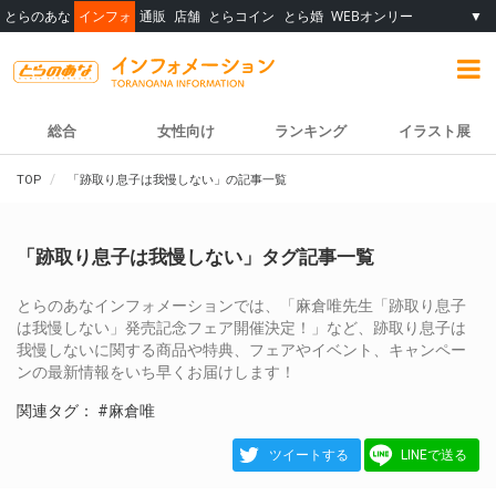
とらのあな
インフォ
通販
店舗
とらコイン
とら婚
WEBオンリー
▼
総合
女性向け
ランキング
イラスト展
TOP
「跡取り息子は我慢しない」の記事一覧
「跡取り息子は我慢しない」タグ記事一覧
とらのあなインフォメーションでは、「麻倉唯先生「跡取り息子
は我慢しない」発売記念フェア開催決定！」など、跡取り息子は
我慢しないに関する商品や特典、フェアやイベント、キャンペー
ンの最新情報をいち早くお届けします！
関連タグ：
#麻倉唯
ツイートする
LINEで送る