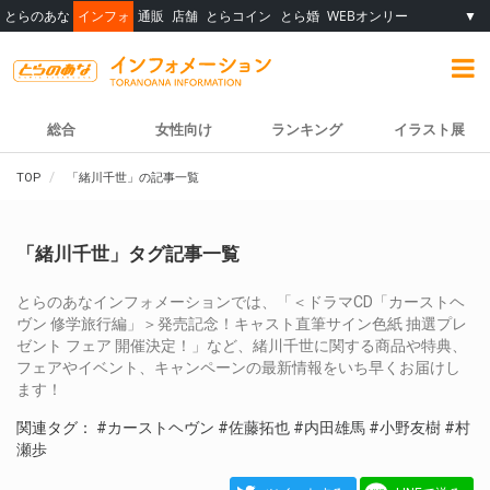
とらのあな
インフォ
通販
店舗
とらコイン
とら婚
WEBオンリー
▼
総合
女性向け
ランキング
イラスト展
TOP
「緒川千世」の記事一覧
「緒川千世」タグ記事一覧
とらのあなインフォメーションでは、「＜ドラマCD「カーストヘ
ヴン 修学旅行編」＞発売記念！キャスト直筆サイン色紙 抽選プレ
ゼント フェア 開催決定！」など、緒川千世に関する商品や特典、
フェアやイベント、キャンペーンの最新情報をいち早くお届けし
ます！
関連タグ：
#カーストヘヴン
#佐藤拓也
#内田雄馬
#小野友樹
#村
瀬歩