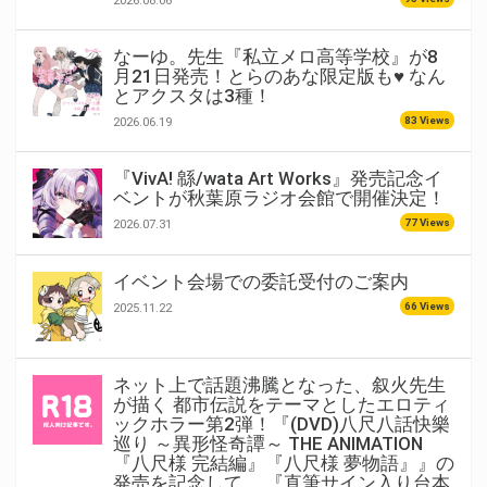
2026.08.06
なーゆ。先生『私立メロ高等学校』が8
月21日発売！とらのあな限定版も♥ なん
とアクスタは3種！
83 Views
2026.06.19
『VivA! 緜/wata Art Works』発売記念イ
ベントが秋葉原ラジオ会館で開催決定！
77 Views
2026.07.31
イベント会場での委託受付のご案内
66 Views
2025.11.22
ネット上で話題沸騰となった、叙火先生
が描く 都市伝説をテーマとしたエロティ
ックホラー第2弾！『(DVD)八尺八話快樂
巡り ～異形怪奇譚～ THE ANIMATION
『八尺様 完結編』『八尺様 夢物語』』の
発売を記念して、 『直筆サイン入り台本