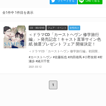
ツイートする
LINEで送る
全1件中 1件目を表示
CD・BD/DVD
フェア・イベント
女性向け
＜ドラマCD「カーストヘヴン 修学旅行
編」＞発売記念！キャスト直筆サイン色
紙 抽選プレゼント フェア 開催決定！
＜ドラマCD「カーストヘヴン 修学旅行編」初回限定 描き下ろしマンガ小冊子セット＞の発売を記念して、 「サイン色紙抽選プレゼント フェア」の開催が決定しました！ 対象店舗にてご購入いただいた方の中から抽選で豪華キャスト陣のサイン色紙をプレゼントいたします！ ぜひご応募ください♪
#カーストヘヴン
#佐藤拓也
#内田雄馬
#小野友樹
#村
瀬歩
#緒川千世
2021.03.12
1