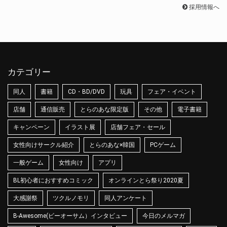
採用情報へ
カテゴリー
同人
書籍
CD・BD/DVD
玩具
フェア・イベント
店舗
通信販売
とらのあな限定版
その他
電子書籍
キャンペーン
イラスト展
店舗フェア・セール
女性向けサークル紹介
とらのあな×韓国
PCゲーム
一般ゲーム
女性向け
アプリ
BL初心者におすすめコミック
オンラインとら祭り2020夏
大感謝祭
ツクルノモリ
同人アンケート
B-Awesome(ビーオーサム）インタビュー
今日のメルマガ