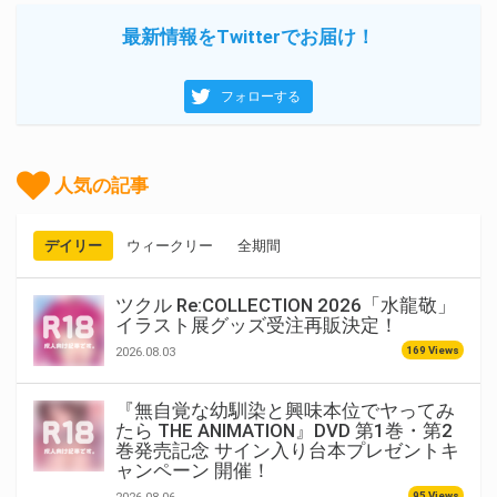
最新情報をTwitterでお届け！
フォローする
人気の記事
デイリー
ウィークリー
全期間
ツクル Re:COLLECTION 2026「水龍敬」
イラスト展グッズ受注再販決定！
169 Views
2026.08.03
『無自覚な幼馴染と興味本位でヤってみ
たら THE ANIMATION』DVD 第1巻・第2
巻発売記念 サイン入り台本プレゼントキ
ャンペーン 開催！
95 Views