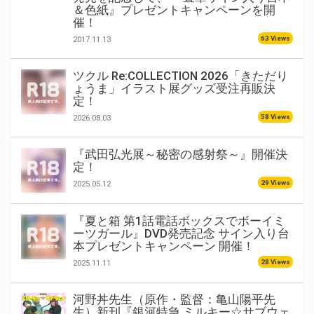
＆色紙』プレゼントキャンペーンを開
催！
63 Views
2017.11.13
ツクル Re:COLLECTION 2026「きただり
ょうま」イラスト展グッズ受注再販決
定！
58 Views
2026.08.03
『武田弘光展～秘密の感射祭～』開催決
定！
29 Views
2025.05.12
『夏と箱 第1話電話ボックスでボーイミ
ーツガール』DVD発売記念 サイン入り台
本プレゼントキャンペーン 開催！
28 Views
2025.11.11
河野丼先生（原作・監督：亀山陽平先
生）新刊『銀河特急 ミルキー☆サブウェ