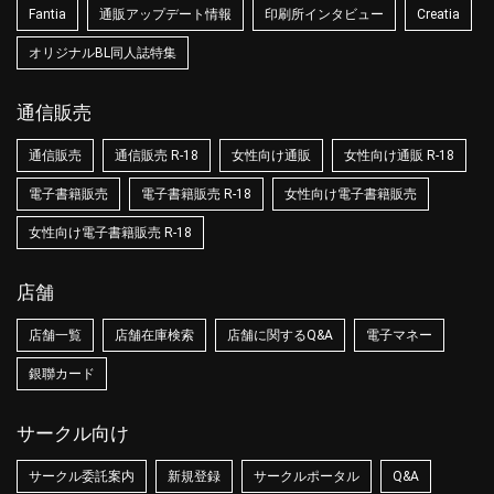
Fantia
通販アップデート情報
印刷所インタビュー
Creatia
オリジナルBL同人誌特集
通信販売
通信販売
通信販売 R-18
女性向け通販
女性向け通販 R-18
電子書籍販売
電子書籍販売 R-18
女性向け電子書籍販売
女性向け電子書籍販売 R-18
店舗
店舗一覧
店舗在庫検索
店舗に関するQ&A
電子マネー
銀聯カード
サークル向け
サークル委託案内
新規登録
サークルポータル
Q&A