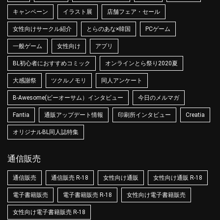
キャンペーン
イラスト展
店舗フェア・セール
女性向けサークル紹介
とらのあな×韓国
PCゲーム
一般ゲーム
女性向け
アプリ
BL初心者におすすめコミック
オンラインとら祭り2020夏
大感謝祭
ツクルノモリ
同人アンケート
B-Awesome(ビーオーサム）インタビュー
今日のメルマガ
Fantia
通販アップデート情報
印刷所インタビュー
Creatia
オリジナルBL同人誌特集
通信販売
通信販売
通信販売 R-18
女性向け通販
女性向け通販 R-18
電子書籍販売
電子書籍販売 R-18
女性向け電子書籍販売
女性向け電子書籍販売 R-18