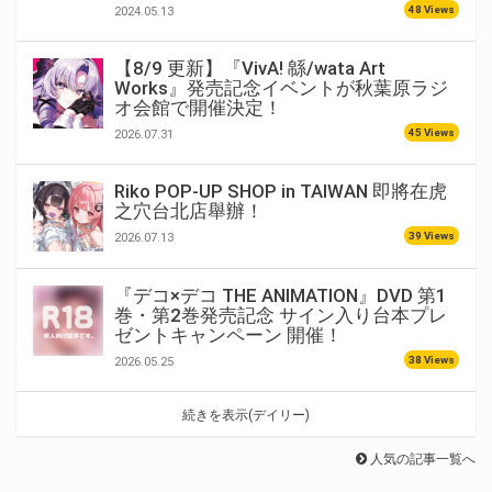
48 Views
2024.05.13
【8/9 更新】『VivA! 緜/wata Art
Works』発売記念イベントが秋葉原ラジ
オ会館で開催決定！
45 Views
2026.07.31
Riko POP-UP SHOP in TAIWAN 即將在虎
之穴台北店舉辦！
39 Views
2026.07.13
『デコ×デコ THE ANIMATION』DVD 第1
巻・第2巻発売記念 サイン入り台本プレ
ゼントキャンペーン 開催！
38 Views
2026.05.25
続きを表示(デイリー)
人気の記事一覧へ