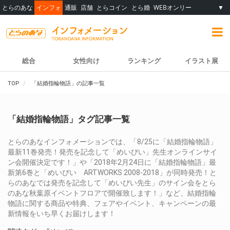
とらのあな
インフォ
通販
店舗
とらコイン
とら婚
WEBオンリー
▼
総合
女性向け
ランキング
イラスト展
TOP
「結婚指輪物語」の記事一覧
「結婚指輪物語」タグ記事一覧
とらのあなインフォメーションでは、「8/25に「結婚指輪物語」
最新11巻発売！発売を記念して「めいびい」先生オンラインサイ
ン会開催決定です！」や「2018年2月24日に「結婚指輪物語」最
新第6巻と「めいびい ARTWORKS 2008‐2018」が同時発売！と
らのあなでは発売を記念して「めいびい先生」のサイン会をとら
のあな秋葉原イベントフロアで開催致します！」など、結婚指輪
物語に関する商品や特典、フェアやイベント、キャンペーンの最
新情報をいち早くお届けします！