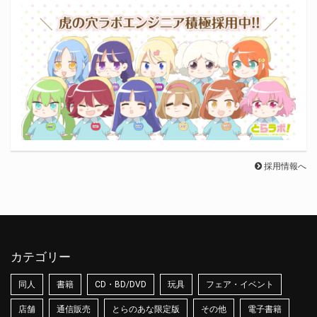
採用情報へ
カテゴリー
同人
書籍
CD・BD/DVD
玩具
フェア・イベント
店舗
通信販売
とらのあな限定版
その他
電子書籍