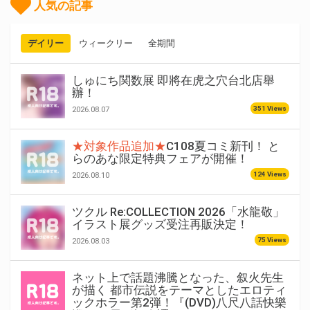
人気の記事
デイリー
ウィークリー
全期間
しゅにち関数展 即將在虎之穴台北店舉
辦！
351 Views
2026.08.07
★対象作品追加★
C108夏コミ新刊！ と
らのあな限定特典フェアが開催！
124 Views
2026.08.10
ツクル Re:COLLECTION 2026「水龍敬」
イラスト展グッズ受注再販決定！
75 Views
2026.08.03
ネット上で話題沸騰となった、叙火先生
が描く 都市伝説をテーマとしたエロティ
ックホラー第2弾！『(DVD)八尺八話快樂