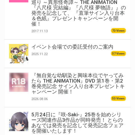
巡り ～異形怪奇譚～ THE ANIMATION
『八尺様 完結編』『八尺様 夢物語』』の
発売を記念して、 『直筆サイン入り台本
＆色紙』プレゼントキャンペーンを開
催！
73 Views
2017.11.13
イベント会場での委託受付のご案内
57 Views
2025.11.22
『無自覚な幼馴染と興味本位でヤってみ
たら THE ANIMATION』DVD 第1巻・第2
巻発売記念 サイン入り台本プレゼントキ
ャンペーン 開催！
53 Views
2026.08.06
5月24日に『咲-Saki-』25巻を始めシリ
ーズ関連作品3作品が同時発売！ とらの
あなでは発売を記念して発売記念フェア
を開催いたします！