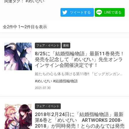
関連タグ：
#めいびい
ツイートする
LINEで送る
全2件中 1〜2件目を表示
フェア・イベント
書籍
8/25に「結婚指輪物語」最新11巻発売！
発売を記念して「めいびい」先生オンラ
インサイン会開催決定です！
姫たちの心も体も弾ける第11巻!! 『ビッグガンガン』にて好評連載中の『結婚指輪物語 11』が8月25日に発売！ とらのあなではコミックスの発売を記念して、『めいびい』先生のオンラインサイン会の開催が決定致しました！ この貴重な機会、皆様ぜひ奮ってご応募くださいませ☆ 【8/19 更新】 本日当選の方に当選メールをお送りさせていただきましたが内容に一部不備があり、サイン本が予約できない状態になっております。先ほど改めて当選メールをお送りさせていただきましたが現状そちらでも予約できないとのお問い合わせをいただいております。確認でき次第再度ご連絡させていただきますので今しばしお待ちいただけますでしょうか。この度は弊社の不手際にてご迷惑をおかけして誠に申し訳ございません。 【8/19 追記】 先ほど改めて当選者の方に当選メールをお送りさせていただきました。 この度は弊社の不手際にて当選者の方にご迷惑をおかけして誠に申し訳ございませんでした。
#めいびい
#結婚指輪物語
2021.07.30
フェア・イベント
2018年2月24日に「結婚指輪物語」最新
第6巻と「めいびい ARTWORKS 2008‐
2018」が同時発売！とらのあなでは発売