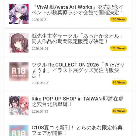
『VivA! 緜/wata Art Works』発売記念イ
ベントが秋葉原ラジオ会館で開催決定！
150 Views
2026.07.31
緜先生主宰サークル「あったかタオル」
同人作品の期間限定販売が決定！
125 Views
2026.08.04
ツクル Re:COLLECTION 2026「きただり
ょうま」イラスト展グッズ受注再販決
定！
91 Views
2026.08.03
Riko POP-UP SHOP in TAIWAN 即將在虎
之穴台北店舉辦！
88 Views
2026.07.13
C108夏コミ新刊！ とらのあな限定特典
フェアが開催！