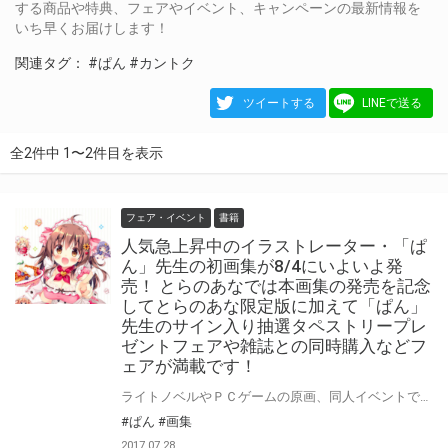
する商品や特典、フェアやイベント、キャンペーンの最新情報を
いち早くお届けします！
関連タグ：
#ぱん
#カントク
ツイートする
LINEで送る
全2件中 1〜2件目を表示
フェア・イベント
書籍
人気急上昇中のイラストレーター・「ぱ
ん」先生の初画集が8/4にいよいよ発
売！ とらのあなでは本画集の発売を記念
してとらのあな限定版に加えて「ぱん」
先生のサイン入り抽選タペストリープレ
ゼントフェアや雑誌との同時購入などフ
ェアが満載です！
ライトノベルやＰＣゲームの原画、同人イベントでの活動など精力的な活動で 人気急上昇中のイラストレーター・「ぱん」先生の初画集が8/4にいよいよ発売！ とらのあなでは本作の発売を記念して「ぱん」先生の描いた「うたちゃん」のイラストを使用した「A3タペストリー付きとらのあな限定版」の発売に加えて、 「ぱん」先生のサイン入りのA3タペストリーのプレゼント抽選フェアと雑誌「Ｅ☆2」との連動施策などさまざまなフェアを開催します。 この機会に是非ご参加ください!!
#ぱん
#画集
2017.07.28