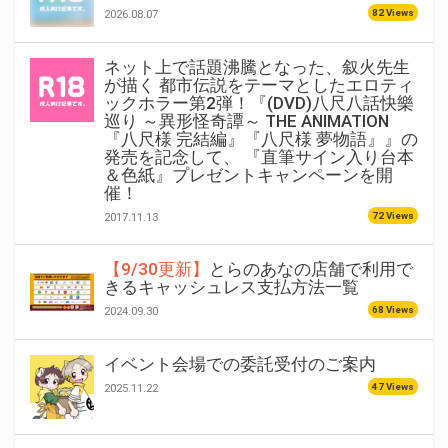
82 Views
2026.08.07
ネット上で話題沸騰となった、叙火先生
が描く 都市伝説をテーマとしたエロティ
ックホラー第2弾！『(DVD)八尺八話快樂
巡り ～異形怪奇譚～ THE ANIMATION
『八尺様 完結編』『八尺様 夢物語』』の
発売を記念して、 『直筆サイン入り台本
＆色紙』プレゼントキャンペーンを開
催！
72 Views
2017.11.13
【9/30更新】
とらのあなの店舗で利用で
きるキャッシュレス支払方法一覧
68 Views
2024.09.30
イベント会場での委託受付のご案内
47 Views
2025.11.22