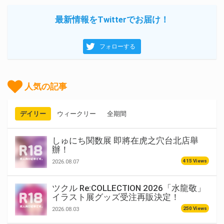
最新情報をTwitterでお届け！
フォローする
人気の記事
デイリー
ウィークリー
全期間
しゅにち関数展 即將在虎之穴台北店舉
辦！
415 Views
2026.08.07
ツクル Re:COLLECTION 2026「水龍敬」
イラスト展グッズ受注再販決定！
250 Views
2026.08.03