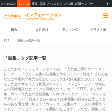
とらのあな
インフォ
通販
店舗
とらコイン
とら婚
WEBオンリー
▼
総合
女性向け
ランキング
イラスト展
TOP
「画集」の記事一覧
「画集」タグ記事一覧
とらのあなインフォメーションでは、「人気急上昇中のイラスト
レーター・「ぱん」先生の初画集が8/4にいよいよ発売！ とらのあ
なでは本画集の発売を記念してとらのあな限定版に加えて「ぱ
ん」先生のサイン入り抽選タペストリープレゼントフェアや雑誌
との同時購入などフェアが満載です！」や「「STEP」から約6
年。カントク先生の最新画集「pure カントクアートワークス」が
7/15にいよいよ発売！とらのあなでは本画集の発売を記念してと
らのあな限定版に加えて「カントク」先生のサイン入り抽選タペ
ストリープレゼントフェアを開催いたします。」など、画集に関