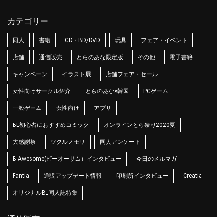
カテゴリー
同人
書籍
CD・BD/DVD
玩具
フェア・イベント
店舗
通信販売
とらのあな限定版
その他
電子書籍
キャンペーン
イラスト展
店舗フェア・セール
女性向けサークル紹介
とらのあな×韓国
PCゲーム
一般ゲーム
女性向け
アプリ
BL初心者におすすめコミック
オンラインとら祭り2020夏
大感謝祭
ツクルノモリ
同人アンケート
B-Awesome(ビーオーサム）インタビュー
今日のメルマガ
Fantia
通販アップデート情報
印刷所インタビュー
Creatia
オリジナルBL同人誌特集