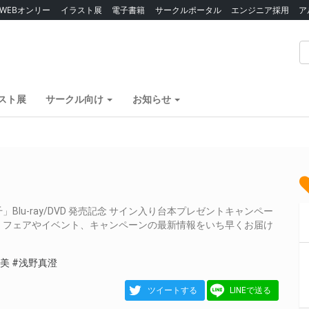
WEBオンリー
イラスト展
電子書籍
サークルポータル
エンジニア採用
ア
スト展
サークル向け
お知らせ
lu-ray/DVD 発売記念 サイン入り台本プレゼントキャンペー
、フェアやイベント、キャンペーンの最新情報をいち早くお届け
愛美
#浅野真澄
ツイートする
LINEで送る