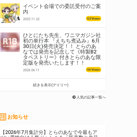
イベント会場での委託受付のご案
内
42 Views
2025.11.22
ひとにたち先生、ワニマガジン社
初の単行本 『えちち煮込み』6月
30日(火)発売決定！！ とらのあ
なでは発売を記念して《特製B2
タペストリー》付きとらのあな限
定版を発売いたします！！
40 Views
2026.06.11
続きを表示(デイリー)
人気の記事一覧へ
お知らせ
【2026年7月集計分】とらのあなで今最もア