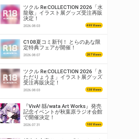
ツクル Re:COLLECTION 2026「水
龍敬」イラスト展グッズ受注再販
決定！
499 Views
2026.08.03
C108夏コミ新刊！ とらのあな限
定特典フェアが開催！
207 Views
2026.08.07
ツクル Re:COLLECTION 2026「き
ただりょうま」イラスト展グッズ
受注再販決定！
138 Views
2026.08.03
『VivA! 緜/wata Art Works』発売
記念イベントが秋葉原ラジオ会館
で開催決定！
100 Views
2026.07.31