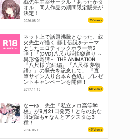
緜先生主宰サークル「あったかタ
オル」同人作品の期間限定販売が
決定！
75 Views
2026.08.04
ネット上で話題沸騰となった、叙
火先生が描く 都市伝説をテーマ
としたエロティックホラー第2
弾！『(DVD)八尺八話快樂巡り ～
異形怪奇譚～ THE ANIMATION
『八尺様 完結編』『八尺様 夢物
語』』の発売を記念して、 『直
筆サイン入り台本＆色紙』プレゼ
ントキャンペーンを開催！
58 Views
2017.11.13
なーゆ。先生『私立メロ高等学
校』が8月21日発売！とらのあな
限定版も♥ なんとアクスタは3
種！
45 Views
2026.06.19