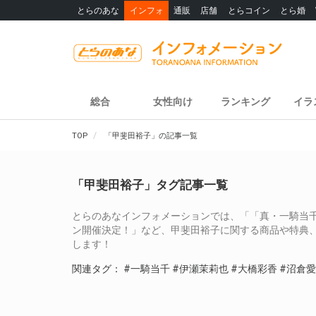
とらのあな
インフォ
通販
店舗
とらコイン
とら婚
総合
女性向け
ランキング
イラ
TOP
「甲斐田裕子」の記事一覧
「甲斐田裕子」タグ記事一覧
とらのあなインフォメーションでは、「「真・一騎当千」B
ン開催決定！」など、甲斐田裕子に関する商品や特典
します！
関連タグ：
#一騎当千
#伊瀬茉莉也
#大橋彩香
#沼倉