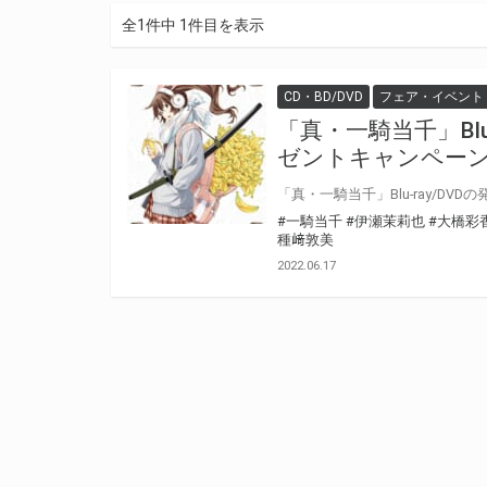
全1件中 1件目を表示
CD・BD/DVD
フェア・イベント
「真・一騎当千」Blu
ゼントキャンペー
#一騎当千
#伊瀬茉莉也
#大橋彩
種﨑敦美
2022.06.17