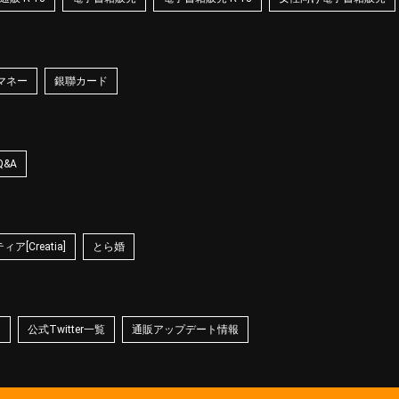
マネー
銀聯カード
Q&A
ア[Creatia]
とら婚
☆
公式Twitter一覧
通販アップデート情報