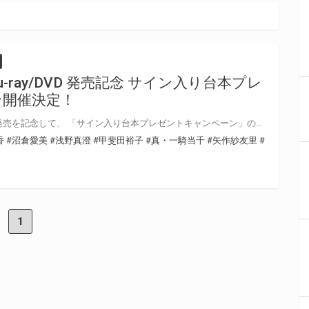
-ray/DVD 発売記念 サイン入り台本プレ
ン開催決定！
「真・一騎当千」Blu-ray/DVDの発売を記念して、 「サイン入り台本プレゼントキャンペーン」の開催が決定しました！ 対象店舗にて対象商品をご購入いただいた方の中から抽選でキャストの直筆サイン入り台本をプレゼントいたします！ ぜひご応募ください♪
香
#沼倉愛美
#浅野真澄
#甲斐田裕子
#真・一騎当千
#矢作紗友里
#
1