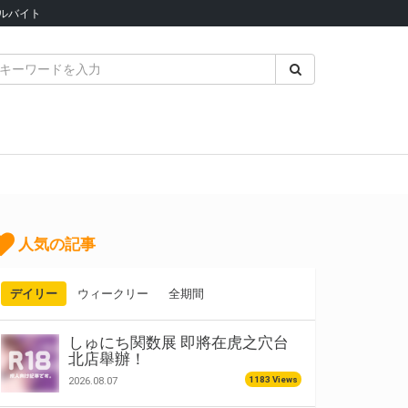
ルバイト
人気の記事
デイリー
ウィークリー
全期間
しゅにち関数展 即將在虎之穴台
北店舉辦！
1183 Views
2026.08.07