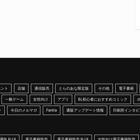
ベント
店舗
通信販売
とらのあな限定版
その他
電子書籍
一般ゲーム
女性向け
アプリ
BL初心者におすすめコミック
ー
今日のメルマガ
Fantia
通販アップデート情報
印刷所インタビ
販 R-18
電子書籍販売
電子書籍販売 R-18
女性向け電子書籍販売