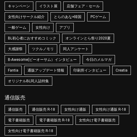
キャンペーン
イラスト展
店舗フェア・セール
女性向けサークル紹介
とらのあな×韓国
PCゲーム
一般ゲーム
女性向け
アプリ
BL初心者におすすめコミック
オンラインとら祭り2020夏
大感謝祭
ツクルノモリ
同人アンケート
B-Awesome(ビーオーサム）インタビュー
今日のメルマガ
Fantia
通販アップデート情報
印刷所インタビュー
Creatia
オリジナルBL同人誌特集
通信販売
通信販売
通信販売 R-18
女性向け通販
女性向け通販 R-18
電子書籍販売
電子書籍販売 R-18
女性向け電子書籍販売
女性向け電子書籍販売 R-18