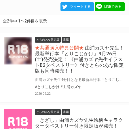
ツイートする
LINEで送る
全2件中 1〜2件目を表示
とらのあな限定版
書籍
★共通購入特典公開★
由浦カズヤ先生！
最新単行本『とりこじかけ』9月26日
(土)発売決定！ 《由浦カズヤ先生イラス
トB2タペストリー》付きとらのあな限定
版も同時発売！！
由浦カズヤ先生4冊目となる最新単行本『とりこじかけ』がワニマガジン社より発売決定！！ とらのあなでは、由浦カズヤ先生 最新単行本の発売を記念して、 《由浦カズヤ先生イラストB2タペストリー》付きとらのあな限定版をご用意しました！ お買い逃がしのないよう、是非お求めください！！
#とりこじかけ
#由浦カズヤ
2020.09.22
とらのあな限定版
書籍
「きざし」由浦カズヤ先生絵柄キャラク
タータペストリー付き限定版が発売！