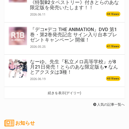
《特製B2タペストリー》付きとらのあな
限定版を発売いたします！！
44 Views
2026.06.11
『デコ×デコ THE ANIMATION』DVD 第1
巻・第2巻発売記念 サイン入り台本プレ
ゼントキャンペーン 開催！
41 Views
2026.05.25
なーゆ。先生『私立メロ高等学校』が8
月21日発売！とらのあな限定版も♥ なん
とアクスタは3種！
40 Views
2026.06.19
続きを表示(デイリー)
人気の記事一覧へ
お知らせ