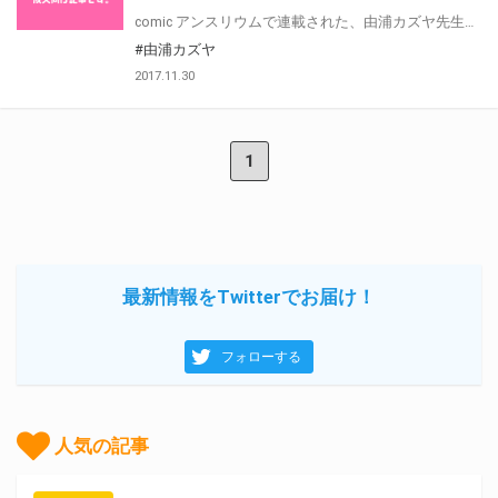
comic アンスリウムで連載された、由浦カズヤ先生の単行本「きざし」が12月27日発売です。 とらのあなでは「由浦カズヤ先生絵柄キャラクタータペストリー付き限定版」をご用意しました。 この冬、注目の作品です！
#由浦カズヤ
2017.11.30
1
最新情報をTwitterでお届け！
フォローする
人気の記事