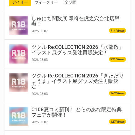
デイリー
ウィークリー
全期間
しゅにち関数展 即將在虎之穴台北店舉
辦！
714 Views
2026.08.07
ツクル Re:COLLECTION 2026「水龍敬」
イラスト展グッズ受注再販決定！
521 Views
2026.08.03
ツクル Re:COLLECTION 2026「きただり
ょうま」イラスト展グッズ受注再販決
定！
142 Views
2026.08.03
C108夏コミ新刊！ とらのあな限定特典
フェアが開催！
127 Views
2026.08.07