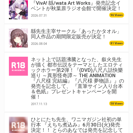
『VivA! 緜/wata Art Works』発売記念イ
ベントが秋葉原ラジオ会館で開催決定！
96 Views
2026.07.31
緜先生主宰サークル「あったかタオル」
同人作品の期間限定販売が決定！
81 Views
2026.08.04
ネット上で話題沸騰となった、叙火先生
が描く 都市伝説をテーマとしたエロティ
ックホラー第2弾！『(DVD)八尺八話快樂
巡り ～異形怪奇譚～ THE ANIMATION
『八尺様 完結編』『八尺様 夢物語』』の
発売を記念して、 『直筆サイン入り台本
＆色紙』プレゼントキャンペーンを開
催！
58 Views
2017.11.13
ひとにたち先生、ワニマガジン社初の単
行本 『えちち煮込み』6月30日(火)発売
決定！！ とらのあなでは発売を記念して