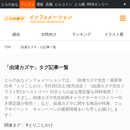
とらのあな
インフォ
通販
店舗
とらコイン
とら婚
WEBオンリー
▼
総合
女性向け
ランキング
イラスト展
TOP
「由浦カズヤ」の記事一覧
「由浦カズヤ」タグ記事一覧
とらのあなインフォメーションでは、「由浦カズヤ先生！最新単
行本『とりこじかけ』9月26日(土)発売決定！ 《由浦カズヤ先生イ
ラストB2タペストリー》付きとらのあな限定版も同時発売！！」
や「「きざし」由浦カズヤ先生絵柄キャラクタータペストリー付
き限定版が発売！」など、由浦カズヤに関する商品や特典、フェ
アやイベント、キャンペーンの最新情報をいち早くお届けしま
す！
関連タグ：
#とりこじかけ