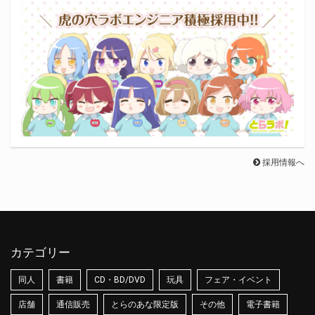
採用情報へ
カテゴリー
同人
書籍
CD・BD/DVD
玩具
フェア・イベント
店舗
通信販売
とらのあな限定版
その他
電子書籍