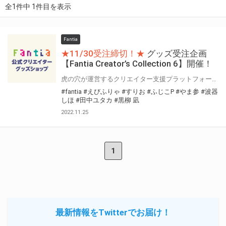
全1件中 1件目を表示
Fantia
★11/30受注締切！★
グッズ受注企画
【Fantia Creator’s Collection 6】開催！
虎の穴が運営するクリエイター支援プラットフォーム「Fantia(ファンティア)」 Fantiaはイラスト・漫画・小説・コスプレ・音楽・映像作品など、各方面で活躍されている クリエイターの皆さまを応援する、クリエイター支援プラットフォームです。 そして、Fantiaにて活動されている注目クリエイターの作品をグッズ化する特別企画 「Fantia Creator’s Collection」6回目を開催いたします！ 今回は7名のクリエイターをピックアップ！「とらのあな通信販売」にて期間限定で受注販売を行います！ 期間限定の受注グッズとなっておりますので、この機会をお見逃しなく是非お求め下さい！！
#fantia
#えびふりゃ
#すりお
#ふじこP
#やま参
#波器
しほ
#田中ユタカ
#黒柳 凪
2022.11.25
1
最新情報をTwitterでお届け！