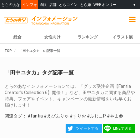
とらのあな
インフォ
通販
店舗
とらコイン
とら婚
WEBオンリー
▼
総合
女性向け
ランキング
イラスト展
TOP
「田中ユタカ」の記事一覧
「田中ユタカ」タグ記事一覧
とらのあなインフォメーションでは、「グッズ受注企画【Fantia
Creator’s Collection 6】開催！」など、田中ユタカに関する商品や
特典、フェアやイベント、キャンペーンの最新情報をいち早くお
届けします！
関連タグ：
#fantia
#えびふりゃ
#すりお
#ふじこP
#やま参
ツイートする
LINEで送る