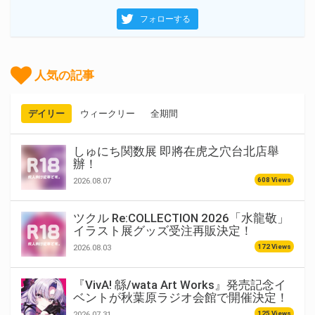
フォローする
人気の記事
デイリー
ウィークリー
全期間
しゅにち関数展 即將在虎之穴台北店舉
辦！
608 Views
2026.08.07
ツクル Re:COLLECTION 2026「水龍敬」
イラスト展グッズ受注再販決定！
172 Views
2026.08.03
『VivA! 緜/wata Art Works』発売記念イ
ベントが秋葉原ラジオ会館で開催決定！
125 Views
2026.07.31