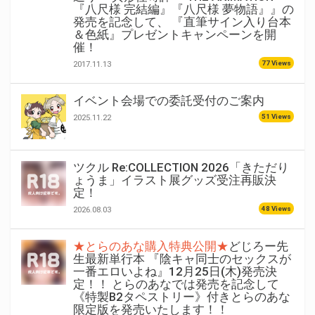
『八尺様 完結編』『八尺様 夢物語』』の
発売を記念して、 『直筆サイン入り台本
＆色紙』プレゼントキャンペーンを開
催！
77 Views
2017.11.13
イベント会場での委託受付のご案内
51 Views
2025.11.22
ツクル Re:COLLECTION 2026「きただり
ょうま」イラスト展グッズ受注再販決
定！
48 Views
2026.08.03
★とらのあな購入特典公開★
どじろー先
生最新単行本 『陰キャ同士のセックスが
一番エロいよね』12月25日(木)発売決
定！！ とらのあなでは発売を記念して
《特製B2タペストリー》付きとらのあな
限定版を発売いたします！！