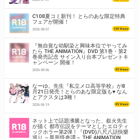
C108夏コミ新刊！ とらのあな限定特典
フェアが開催！
104 Views
2026.08.07
『無自覚な幼馴染と興味本位でヤってみ
たら THE ANIMATION』DVD 第1巻・第2
巻発売記念 サイン入り台本プレゼントキ
ャンペーン 開催！
90 Views
2026.08.06
なーゆ。先生『私立メロ高等学校』が8
月21日発売！とらのあな限定版も♥ なん
とアクスタは3種！
89 Views
2026.06.19
ネット上で話題沸騰となった、叙火先生
が描く 都市伝説をテーマとしたエロティ
ックホラー第2弾！『(DVD)八尺八話快樂
巡り ～異形怪奇譚～ THE ANIMATION