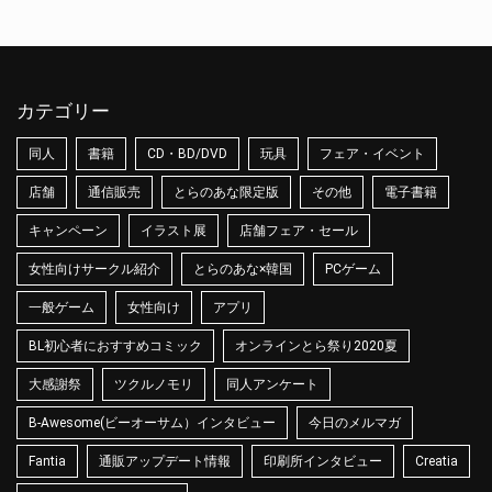
カテゴリー
同人
書籍
CD・BD/DVD
玩具
フェア・イベント
店舗
通信販売
とらのあな限定版
その他
電子書籍
キャンペーン
イラスト展
店舗フェア・セール
女性向けサークル紹介
とらのあな×韓国
PCゲーム
一般ゲーム
女性向け
アプリ
BL初心者におすすめコミック
オンラインとら祭り2020夏
大感謝祭
ツクルノモリ
同人アンケート
B-Awesome(ビーオーサム）インタビュー
今日のメルマガ
Fantia
通販アップデート情報
印刷所インタビュー
Creatia