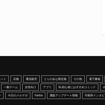
ベント
店舗
通信販売
とらのあな限定版
その他
電子書籍
一般ゲーム
女性向け
アプリ
BL初心者におすすめコミック
ー
今日のメルマガ
Fantia
通販アップデート情報
印刷所インタビ