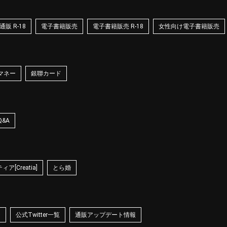
販 R-18
電子書籍販売
電子書籍販売 R-18
女性向け電子書籍販売
マネー
銀聯カード
Q&A
ア[Creatia]
とら婚
☆
公式Twitter一覧
通販アップデート情報