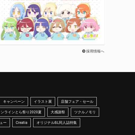
採用情報へ
キャンペーン
イラスト展
店舗フェア・セール
オンラインとら祭り2020夏
大感謝祭
ツクルノモリ
ュー
Creatia
オリジナルBL同人誌特集