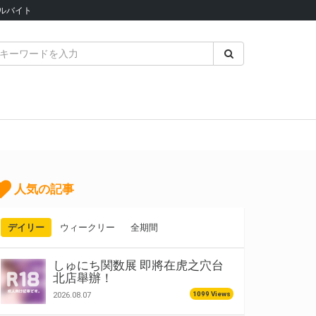
ルバイト
人気の記事
デイリー
ウィークリー
全期間
しゅにち関数展 即將在虎之穴台
北店舉辦！
1099 Views
2026.08.07