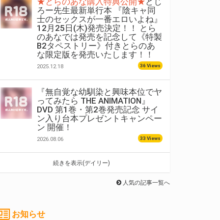
★とらのあな購入特典公開★
どじ
ろー先生最新単行本 『陰キャ同
士のセックスが一番エロいよね』
12月25日(木)発売決定！！ とら
のあなでは発売を記念して《特製
B2タペストリー》付きとらのあ
な限定版を発売いたします！！
36 Views
2025.12.18
『無自覚な幼馴染と興味本位でヤ
ってみたら THE ANIMATION』
DVD 第1巻・第2巻発売記念 サイ
ン入り台本プレゼントキャンペー
ン 開催！
33 Views
2026.08.06
続きを表示(デイリー)
人気の記事一覧へ
お知らせ