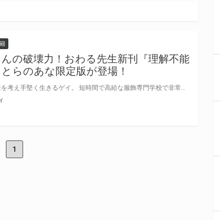
籍
んの破壊力！おわる先生新刊『理解不能
にとらのあな限定版が登場！
デザイナーが本職の中原は、将来を考え手堅く生きるゲイ。 短時間で高給な服飾専門学校で非常勤講師を引き受けたものの 理解不能な生徒達に苛立ちを覚えつつ、全員〝諭吉〟だと思いやり過ごしていた。 ひときわ個性がぶっとんだキラキラパリピ系男子・広瀬に懐かれ辟易するも、 素直に学ぶ姿勢に免じて不本意ながらも金にならない時間外授業をしてやることに。 無事終了! と思いきや、「お礼」にと超絶技巧で乗っかられ雄の闘争心に着火、まんまと致してしまう。 生徒と関係を持ってしまい、割のいい職を失うどころか社会的ピンチ…！！！？ 賢者タイムに陥っていると、純粋1000%の笑顔で「きもちよかった! 」と言い残して去って行き――！？ 堅実に生きるイケメン守銭奴デザイナー VS お勉強もウリもパパ活も！ぜんぶがんばる新種のパリピビッチ★ おわる先生最新刊が登場です！ とらのあなでは発売を記念して『理解不能クソキューティ グッズセット付きとらのあな限定版』を発売致します。 グッズセットはミニブランケットと描き下ろし入りリーフレット♡ とらのあな各店・通販にて予約開始！ 限定版の製造数には限りがございますので、なにとぞお早目にご予約くださいませ！
ィ
1