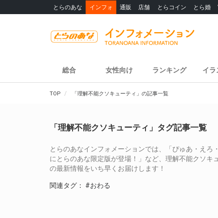
とらのあな
インフォ
通販
店舗
とらコイン
とら婚
総合
女性向け
ランキング
イラ
TOP
「理解不能クソキューティ」の記事一覧
「理解不能クソキューティ」タグ記事一覧
とらのあなインフォメーションでは、「ぴゅあ・えろ
にとらのあな限定版が登場！」など、理解不能クソキ
の最新情報をいち早くお届けします！
関連タグ：
#おわる