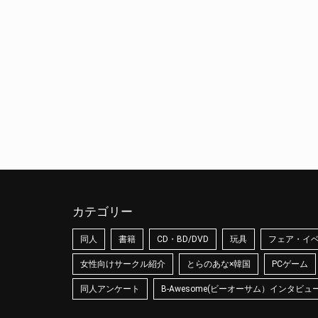
カテゴリー
同人
書籍
CD・BD/DVD
玩具
フェア・イ
女性向けサークル紹介
とらのあな×韓国
PCゲーム
同人アンケート
B-Awesome(ビーオーサム）インタビュ