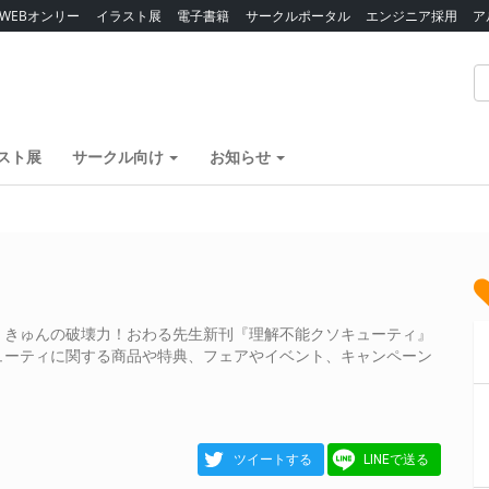
WEBオンリー
イラスト展
電子書籍
サークルポータル
エンジニア採用
ア
スト展
サークル向け
お知らせ
・きゅんの破壊力！おわる先生新刊『理解不能クソキューティ』
ューティに関する商品や特典、フェアやイベント、キャンペーン
ツイートする
LINEで送る