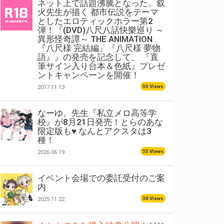
ネット上で話題沸騰となった、叙
火先生が描く 都市伝説をテーマ
としたエロティックホラー第2
弾！『(DVD)八尺八話快樂巡り ～
異形怪奇譚～ THE ANIMATION
『八尺様 完結編』『八尺様 夢物
語』』の発売を記念して、 『直
筆サイン入り台本＆色紙』プレゼ
ントキャンペーンを開催！
56 Views
2017.11.13
なーゆ。先生『私立メロ高等学
校』が8月21日発売！とらのあな
限定版も♥ なんとアクスタは3
種！
55 Views
2026.06.19
イベント会場での委託受付のご案
内
38 Views
2025.11.22