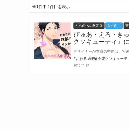
全1件中 1件目を表示
とらのあな限定版
女性向け
書
ぴゅあ・えろ・きゅ
クソキューティ』
#おわる
#理解不能クソキューテ
2018.11.27