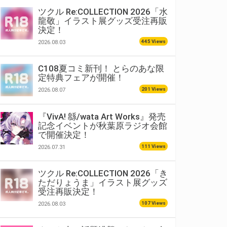
ツクル Re:COLLECTION 2026「水
龍敬」イラスト展グッズ受注再販
決定！
445 Views
2026.08.03
C108夏コミ新刊！ とらのあな限
定特典フェアが開催！
201 Views
2026.08.07
『VivA! 緜/wata Art Works』発売
記念イベントが秋葉原ラジオ会館
で開催決定！
111 Views
2026.07.31
ツクル Re:COLLECTION 2026「き
ただりょうま」イラスト展グッズ
受注再販決定！
107 Views
2026.08.03