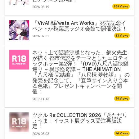
109 Views
2026.06.19
『VivA! 緜/wata Art Works』発売記念イ
ベントが秋葉原ラジオ会館で開催決定！
83 Views
2026.07.31
ネット上で話題沸騰となった、叙火先生
が描く 都市伝説をテーマとしたエロティ
ックホラー第2弾！『(DVD)八尺八話快樂
巡り ～異形怪奇譚～ THE ANIMATION
『八尺様 完結編』『八尺様 夢物語』』の
発売を記念して、 『直筆サイン入り台本
＆色紙』プレゼントキャンペーンを開
催！
79 Views
2017.11.13
ツクル Re:COLLECTION 2026「きただり
ょうま」イラスト展グッズ受注再販決
定！
74 Views
2026.08.03