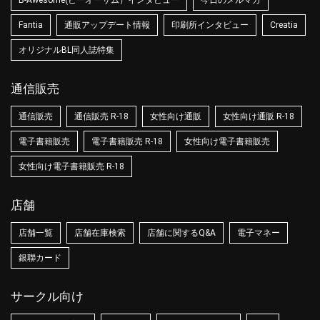
B-Awesome(ビーオーサム）インタビュー
今日のメルマガ
Fantia
通販アップデート情報
印刷所インタビュー
Creatia
オリジナルBL同人誌特集
通信販売
通信販売
通信販売 R-18
女性向け通販
女性向け通販 R-18
電子書籍販売
電子書籍販売 R-18
女性向け電子書籍販売
女性向け電子書籍販売 R-18
店舗
店舗一覧
店舗在庫検索
店舗に関するQ&A
電子マネー
銀聯カード
サークル向け