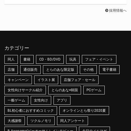
採用情報へ
カテゴリー
同人
書籍
CD・BD/DVD
玩具
フェア・イベント
店舗
通信販売
とらのあな限定版
その他
電子書籍
キャンペーン
イラスト展
店舗フェア・セール
女性向けサークル紹介
とらのあな×韓国
PCゲーム
一般ゲーム
女性向け
アプリ
BL初心者におすすめコミック
オンラインとら祭り2020夏
大感謝祭
ツクルノモリ
同人アンケート