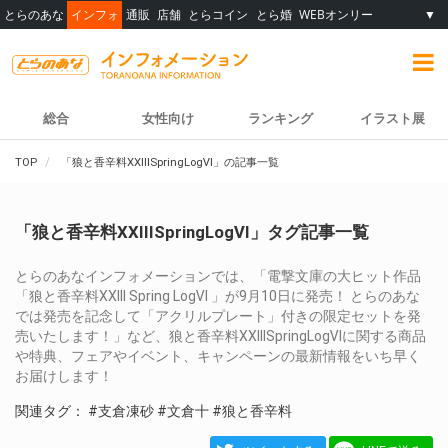
とらのあな
インフォ
通販
店舗
とらコイン
とら婚
WEBオンリー
▼
総合
女性向け
ランキング
イラスト展
TOP
「狼と香辛料XXIIISpringLogⅥ」の記事一覧
「狼と香辛料XXIIISpringLogⅥ」タグ記事一覧
とらのあなインフォメーションでは、「電撃文庫の大ヒット作品
「狼と香辛料XXIII Spring LogⅥ 」が9月10日に発売！ とらのあな
では発売を記念して「アクリルプレート」付きの限定セットを発
売いたします！」など、狼と香辛料XXIIISpringLogⅥに関する商品
や特典、フェアやイベント、キャンペーンの最新情報をいち早く
お届けします！
関連タグ：
#支倉凍砂
#文倉十
#狼と香辛料