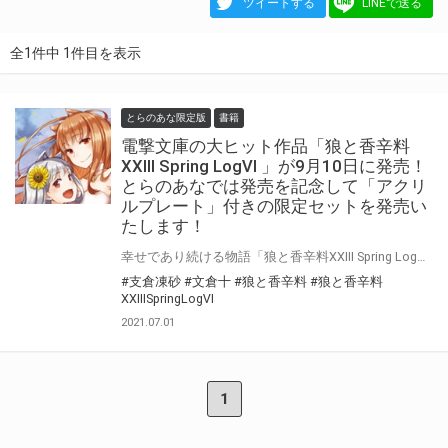
ツイートする
LINEで送る
全1件中 1件目を表示
とらのあな限定版
書籍
電撃文庫の大ヒット作品「狼と香辛料
XXIII Spring LogⅥ 」が9月10日に発売！
とらのあなでは発売を記念して「アクリ
ルプレート」付きの限定セットを発売い
たします！
幸せであり続ける物語「狼と香辛料XXIII Spring LogⅥ 」が9月10日に発売！ とらのあなでは発売を記念して「アクリルプレート付き限定セット」を発売いたします。 是非この機会にお買い求めください！
#支倉凍砂
#文倉十
#狼と香辛料
#狼と香辛料
XXIIISpringLogⅥ
2021.07.01
1