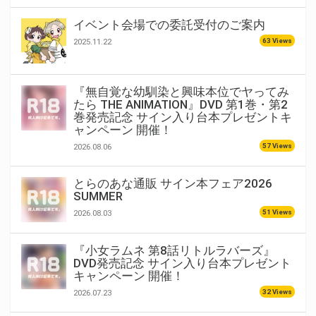
イベント会場での委託受付のご案内
63 Views
2025.11.22
『無自覚な幼馴染と興味本位でヤってみ
たら THE ANIMATION』DVD 第1巻・第2
巻発売記念 サイン入り台本プレゼントキ
ャンペーン 開催！
57 Views
2026.08.06
とらのあな通販 サイン本フェア2026
SUMMER
51 Views
2026.08.03
『小女ラムネ 第8話リトルラバーズ』
DVD発売記念 サイン入り台本プレゼント
キャンペーン 開催！
32 Views
2026.07.23