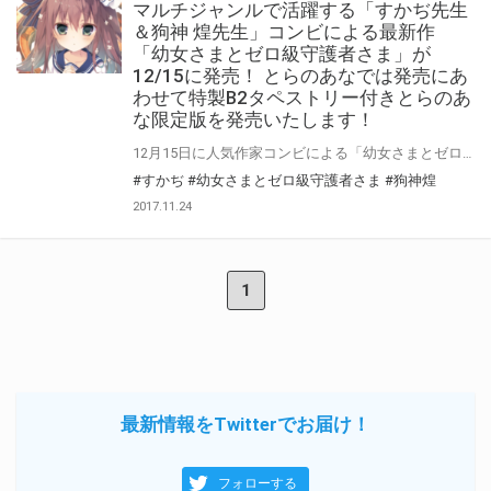
マルチジャンルで活躍する「すかぢ先生
＆狗神 煌先生」コンビによる最新作
「幼女さまとゼロ級守護者さま」が
12/15に発売！ とらのあなでは発売にあ
わせて特製B2タペストリー付きとらのあ
な限定版を発売いたします！
12月15日に人気作家コンビによる「幼女さまとゼロ級守護者さま」が発売！ 『世界を裏で糸引く十三血流の趨勢を決する迷宮探索が幕を開けた――』 マルチジャンルで活躍する「すかぢ先生＆狗神 煌先生」コンビによる最新作 「幼女さまとゼロ級守護者さま」の発売を記念してとらのあなでは 「B2タペストリー付きとらのあな限定版」を実施いたします！ イラストは文庫に収録された口絵のイラストの別verをご用意！ とらのあな限定版は限られておりますのでお見逃しなくっ！！
#すかぢ
#幼女さまとゼロ級守護者さま
#狗神煌
2017.11.24
1
最新情報をTwitterでお届け！
フォローする