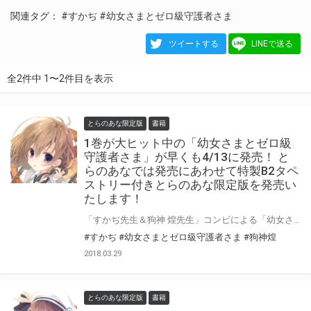
関連タグ：
#すかぢ
#幼女さまとゼロ級守護者さま
ツイートする
LINEで送る
全2件中 1〜2件目を表示
とらのあな限定版
書籍
1巻が大ヒット中の「幼女さまとゼロ級
守護者さま」が早くも4/13に発売！ と
らのあなでは発売にあわせて特製B2タペ
ストリー付きとらのあな限定版を発売い
たします！
「すかぢ先生＆狗神 煌先生」コンビによる「幼女さまとゼロ級守護者さま」の最新2巻が 早くも2018年4月に発売！ とらのあなでは第2巻の発売を記念して1巻に引き続き「B2タペストリー付きとらのあな限定版」を 実施いたします！ イラストは最新2巻に収録されたの口絵イラストをご用意！ とらのあな限定版は限られておりますのでお見逃しなくっ！！
#すかぢ
#幼女さまとゼロ級守護者さま
#狗神煌
2018.03.29
とらのあな限定版
書籍