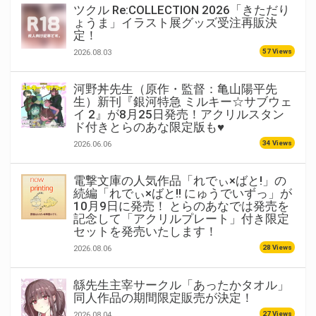
ツクル Re:COLLECTION 2026「きただり
ょうま」イラスト展グッズ受注再販決
定！
57 Views
2026.08.03
河野丼先生（原作・監督：亀山陽平先
生）新刊『銀河特急 ミルキー☆サブウェ
イ 2』が8月25日発売！アクリルスタン
ド付きとらのあな限定版も♥
34 Views
2026.06.06
電撃文庫の人気作品「れでぃ×ばと!」の
続編「れでぃ×ばと!! にゅうでいずっ」が
10月9日に発売！ とらのあなでは発売を
記念して「アクリルプレート」付き限定
セットを発売いたします！
28 Views
2026.08.06
緜先生主宰サークル「あったかタオル」
同人作品の期間限定販売が決定！
27 Views
2026.08.04