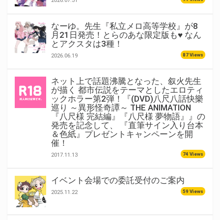
2026.07.31
なーゆ。先生『私立メロ高等学校』が8
月21日発売！とらのあな限定版も♥ なん
とアクスタは3種！
87 Views
2026.06.19
ネット上で話題沸騰となった、叙火先生
が描く 都市伝説をテーマとしたエロティ
ックホラー第2弾！『(DVD)八尺八話快樂
巡り ～異形怪奇譚～ THE ANIMATION
『八尺様 完結編』『八尺様 夢物語』』の
発売を記念して、 『直筆サイン入り台本
＆色紙』プレゼントキャンペーンを開
催！
74 Views
2017.11.13
イベント会場での委託受付のご案内
59 Views
2025.11.22