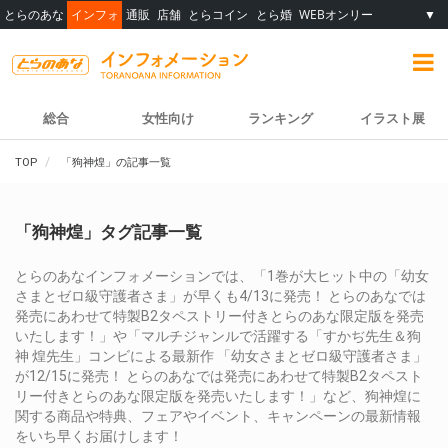
とらのあな
インフォ
通販
店舗
とらコイン
とら婚
WEBオンリー
▼
総合
女性向け
ランキング
イラスト展
TOP
「狗神煌」の記事一覧
「狗神煌」タグ記事一覧
とらのあなインフォメーションでは、「1巻が大ヒット中の「幼女
さまとゼロ級守護者さま」が早くも4/13に発売！ とらのあなでは
発売にあわせて特製B2タペストリー付きとらのあな限定版を発売
いたします！」や「マルチジャンルで活躍する「すかぢ先生＆狗
神 煌先生」コンビによる最新作 「幼女さまとゼロ級守護者さま」
が12/15に発売！ とらのあなでは発売にあわせて特製B2タペスト
リー付きとらのあな限定版を発売いたします！」など、狗神煌に
関する商品や特典、フェアやイベント、キャンペーンの最新情報
をいち早くお届けします！