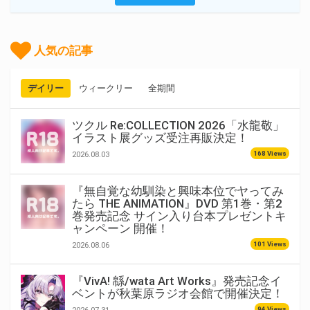
人気の記事
デイリー
ウィークリー
全期間
ツクル Re:COLLECTION 2026「水龍敬」
イラスト展グッズ受注再販決定！
168 Views
2026.08.03
『無自覚な幼馴染と興味本位でヤってみ
たら THE ANIMATION』DVD 第1巻・第2
巻発売記念 サイン入り台本プレゼントキ
ャンペーン 開催！
101 Views
2026.08.06
『VivA! 緜/wata Art Works』発売記念イ
ベントが秋葉原ラジオ会館で開催決定！
94 Views