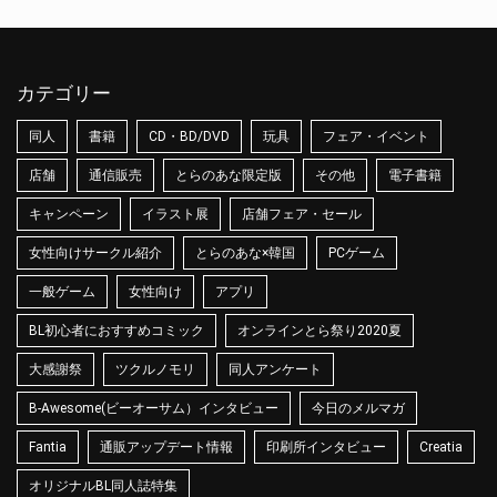
カテゴリー
同人
書籍
CD・BD/DVD
玩具
フェア・イベント
店舗
通信販売
とらのあな限定版
その他
電子書籍
キャンペーン
イラスト展
店舗フェア・セール
女性向けサークル紹介
とらのあな×韓国
PCゲーム
一般ゲーム
女性向け
アプリ
BL初心者におすすめコミック
オンラインとら祭り2020夏
大感謝祭
ツクルノモリ
同人アンケート
B-Awesome(ビーオーサム）インタビュー
今日のメルマガ
Fantia
通販アップデート情報
印刷所インタビュー
Creatia
オリジナルBL同人誌特集