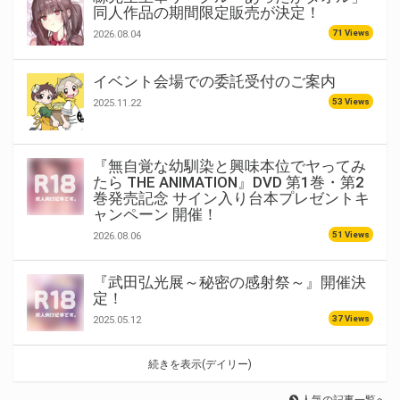
同人作品の期間限定販売が決定！
71 Views
2026.08.04
イベント会場での委託受付のご案内
53 Views
2025.11.22
『無自覚な幼馴染と興味本位でヤってみ
たら THE ANIMATION』DVD 第1巻・第2
巻発売記念 サイン入り台本プレゼントキ
ャンペーン 開催！
51 Views
2026.08.06
『武田弘光展～秘密の感射祭～』開催決
定！
37 Views
2025.05.12
続きを表示(デイリー)