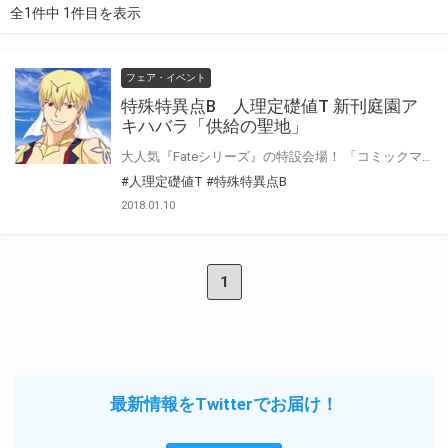
全1件中 1件目を表示
フェア・イベント
特殊特異点B 人理定礎値T 新刊庭園ア
キハバラ「供給の聖地」
大人気『Fateシリーズ』の特設会場！ 「コミックマーケット93」「COMIC CITY大阪 113」新刊を中心に 17年12月以降に発行された同人アイテム・グッズやCD・DVDを取り揃えて 皆様のご来店をお待ちしております♪ 更に、人気投票を開催中！
#人理定礎値T
#特殊特異点B
2018.01.10
1
最新情報をTwitterでお届け！