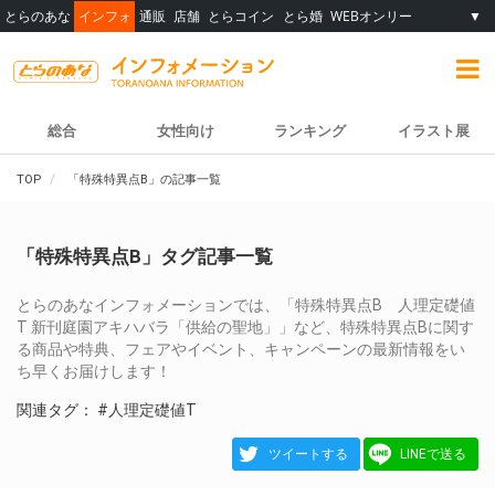
とらのあな
インフォ
通販
店舗
とらコイン
とら婚
WEBオンリー
▼
総合
女性向け
ランキング
イラスト展
TOP
「特殊特異点B」の記事一覧
「特殊特異点B」タグ記事一覧
とらのあなインフォメーションでは、「特殊特異点B 人理定礎値
T 新刊庭園アキハバラ「供給の聖地」」など、特殊特異点Bに関す
る商品や特典、フェアやイベント、キャンペーンの最新情報をい
ち早くお届けします！
関連タグ：
#人理定礎値T
ツイートする
LINEで送る