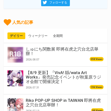
フォローする
人気の記事
デイリー
ウィークリー
全期間
しゅにち関数展 即將在虎之穴台北店舉
辦！
358 Views
2026.08.07
【8/9 更新】『VivA! 緜/wata Art
Works』発売記念イベントが秋葉原ラジ
オ会館で開催決定！
196 Views
2026.07.31
Riko POP-UP SHOP in TAIWAN 即將在虎
之穴台北店舉辦！
98 Views
2026.07.13