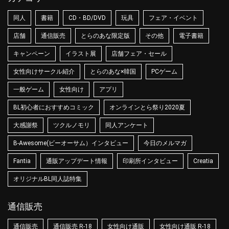
同人
書籍
CD・BD/DVD
玩具
フェア・イベント
店舗
通信販売
とらのあな限定版
その他
電子書籍
キャンペーン
イラスト展
店舗フェア・セール
女性向けサークル紹介
とらのあな×韓国
PCゲーム
一般ゲーム
女性向け
アプリ
BL初心者におすすめコミック
オンラインとら祭り2020夏
大感謝祭
ツクルノモリ
同人アンケート
B-Awesome(ビーオーサム）インタビュー
今日のメルマガ
Fantia
通販アップデート情報
印刷所インタビュー
Creatia
オリジナルBL同人誌特集
通信販売
通信販売
通信販売 R-18
女性向け通販
女性向け通販 R-18