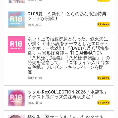
C108夏コミ新刊！ とらのあな限定特典
フェアが開催！
91 Views
2026.08.07
ネット上で話題沸騰となった、叙火先生
が描く 都市伝説をテーマとしたエロティ
ックホラー第2弾！『(DVD)八尺八話快樂
巡り ～異形怪奇譚～ THE ANIMATION
『八尺様 完結編』『八尺様 夢物語』』の
発売を記念して、 『直筆サイン入り台本
＆色紙』プレゼントキャンペーンを開
催！
89 Views
2017.11.13
ツクル Re:COLLECTION 2026「水龍敬」
イラスト展グッズ受注再販決定！
87 Views
2026.08.03
緜先生主宰サークル「あったかタオル」