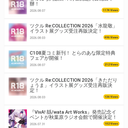
辦！
1174 Views
2026.08.07
ツクル Re:COLLECTION 2026「水龍敬」
イラスト展グッズ受注再販決定！
496 Views
2026.08.03
C108夏コミ新刊！ とらのあな限定特典
フェアが開催！
212 Views
2026.08.07
ツクル Re:COLLECTION 2026「きただり
ょうま」イラスト展グッズ受注再販決
定！
136 Views
2026.08.03
『VivA! 緜/wata Art Works』発売記念イ
ベントが秋葉原ラジオ会館で開催決定！
102 Views
2026.07.31