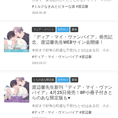
#ミルクなきみとビターな彼
#渡辺馨
2024.04.30
フェア・イベント
女性向け
書籍
「ディア・マイ・ヴァンパイア」発売記
念、渡辺馨先生WEBサイン会開催！
本好きで好奇心旺盛な千世(ちとせ)はある日、小さな子ども・総一郎が夜道に倒れているのを見つけ、連れ帰った。 しかし、総一郎は突然千世の血を舐めたかと思うと、立派な大人の男に姿を変えた。 吸血鬼の副作用で発情してしまった千世の身体を、総一郎は何でもないことのように「お礼」と称して慰める。 吸血鬼と暮らす、やさしくて穏やかで、すこしだけ不思議な日常が始まるーー…。 とらのあなでは『ディア・マイ・ヴァンパイア』の発売を記念して、渡辺馨先生のWEBサイン会の開催が決定致しました！ この貴重な機会、皆様ぜひ奮ってご応募くださいませ☆
#ディア・マイ・ヴァンパイア
#渡辺馨
2023.03.27
とらのあな限定版
女性向け
書籍
渡辺馨先生新刊『ディア・マイ・ヴァン
パイア』4月25日発売！8P小冊子付きと
らのあな限定版も♥
本好きで好奇心旺盛な千世(ちとせ)はある日、小さな子ども・総一郎が夜道に倒れているのを見つけ、連れ帰った。 しかし、総一郎は突然千世の血を舐めたかと思うと、立派な大人の男に姿を変えた。 吸血鬼の副作用で発情してしまった千世の身体を、総一郎は何でもないことのように「お礼」と称して慰める。 「俺のこと、ここに置いてくんない?」 その代価は、永く生きてきた日々の話。 千世にとっては、何よりも魅力的なものだった。 吸血鬼と暮らす、やさしくて穏やかで、すこしだけ不思議な日常が始まるーー…。 渡辺馨先生『ディア・マイ・ヴァンパイア』が4月25日発売♥ とらのあなでは刊行を記念して描き下ろし入り8P小冊子付きとらのあな限定版を発売致します！ 店舗・通販にて予約開始！とらのあな限定版は数量限定生産となりますので、お早めにご予約下さい！
#ディア・マイ・ヴァンパイア
#渡辺馨