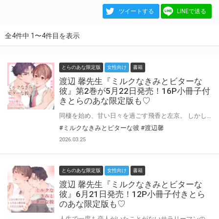
ツイートする
LINEで送る
全4件中 1〜4件目を表示
とらのあな限定版
女性向け
書籍
渡辺 馨先生『ミルクなきみとビターな
彼』第2巻が5月22日発売！16P小冊子付
きとらのあな限定版も♡
同棲を始め、甘い日々を過ごす飛香と左京。 しかし、飛香は同じオフィスビルで働く橘に「同性の恋人」がいることを見抜かれ…!? 電子書店で反響続々！ 甘く濃厚な同棲編♥ がちメロ溺愛大学生×恋愛初心者リーマン 渡辺 馨先生新刊『ミルクなきみとビターな彼 2』が5月22日発売！ とらのあなでは刊行を記念して描き下ろし入り16P小冊子付きとらのあな限定版を発売致します！ 池袋店・通販にて予約開始！有償特典は数量限定生産となりますので、お早めにご予約下さい！
#ミルクなきみとビターな彼
#渡辺馨
2026.03.25
とらのあな限定版
女性向け
書籍
渡辺 馨先生『ミルクなきみとビターな
彼』6月21日発売！12P小冊子付きとら
のあな限定版も♡
人生で一度も恋人がいたことがないサラリーマンの飛香は、人肌恋しさから利用した添い寝リフレで年下のイケメン・左京と出会う。 彼のかっこよさと大胆な性格に緊張しまくりの飛香。 しかも、添い寝サービスはまさかの“抜き”アリで!? 初めて人に触れられることに戸惑いながらも、左京の意地悪な言葉とテクニックにぐずぐずに溶かされてしまい…。 待望の書籍化♥渡辺 馨先生新刊『ミルクなきみとビターな彼』が6月21日発売！ とらのあなでは刊行を記念して描き下ろし入り12P小冊子付きとらのあな限定版を発売致します！ 池袋店・通販にて予約開始！有償特典は数量限定生産となりますので、お早めにご予約下さい！