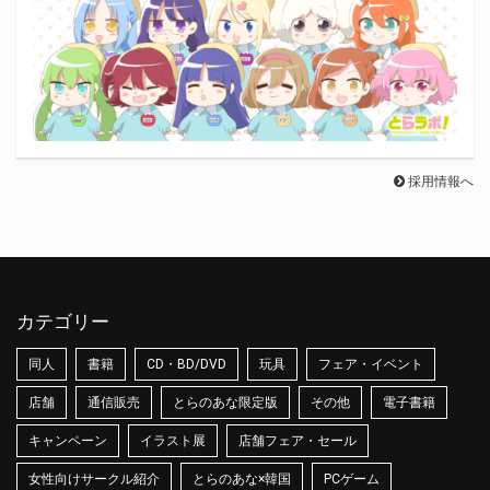
採用情報へ
カテゴリー
同人
書籍
CD・BD/DVD
玩具
フェア・イベント
店舗
通信販売
とらのあな限定版
その他
電子書籍
キャンペーン
イラスト展
店舗フェア・セール
女性向けサークル紹介
とらのあな×韓国
PCゲーム