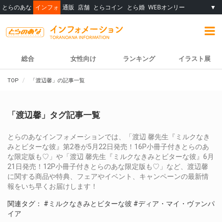
とらのあな
インフォ
通販
店舗
とらコイン
とら婚
WEBオンリー
▼
総合
女性向け
ランキング
イラスト展
TOP
「渡辺馨」の記事一覧
「渡辺馨」タグ記事一覧
とらのあなインフォメーションでは、「渡辺 馨先生『ミルクなき
みとビターな彼』第2巻が5月22日発売！16P小冊子付きとらのあ
な限定版も♡」や「渡辺 馨先生『ミルクなきみとビターな彼』6月
21日発売！12P小冊子付きとらのあな限定版も♡」など、渡辺馨
に関する商品や特典、フェアやイベント、キャンペーンの最新情
報をいち早くお届けします！
関連タグ：
#ミルクなきみとビターな彼
#ディア・マイ・ヴァンパ
イア