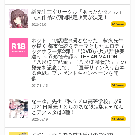
緜先生主宰サークル「あったかタオル」
同人作品の期間限定販売が決定！
69 Views
2026.08.04
ネット上で話題沸騰となった、叙火先生
が描く 都市伝説をテーマとしたエロティ
ックホラー第2弾！『(DVD)八尺八話快樂
巡り ～異形怪奇譚～ THE ANIMATION
『八尺様 完結編』『八尺様 夢物語』』の
発売を記念して、 『直筆サイン入り台本
＆色紙』プレゼントキャンペーンを開
催！
58 Views
2017.11.13
なーゆ。先生『私立メロ高等学校』が8
月21日発売！とらのあな限定版も♥ なん
とアクスタは3種！
45 Views
2026.06.19