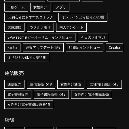
一般ゲーム
女性向け
アプリ
BL初心者におすすめコミック
オンラインとら祭り2020夏
大感謝祭
ツクルノモリ
同人アンケート
B-Awesome(ビーオーサム）インタビュー
今日のメルマガ
Fantia
通販アップデート情報
印刷所インタビュー
Creatia
オリジナルBL同人誌特集
通信販売
通信販売
通信販売 R-18
女性向け通販
女性向け通販 R-18
電子書籍販売
電子書籍販売 R-18
女性向け電子書籍販売
女性向け電子書籍販売 R-18
店舗