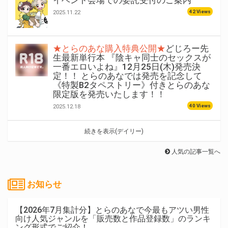
イベント会場での委託受付のご案内
42 Views
2025.11.22
★とらのあな購入特典公開★
どじろー先
生最新単行本 『陰キャ同士のセックスが
一番エロいよね』12月25日(木)発売決
定！！ とらのあなでは発売を記念して
《特製B2タペストリー》付きとらのあな
限定版を発売いたします！！
40 Views
2025.12.18
続きを表示(デイリー)
人気の記事一覧へ
お知らせ
【2026年7月集計分】とらのあなで今最もアツい男性
向け人気ジャンルを「販売数と作品登録数」のランキ
ング形式でご紹介！