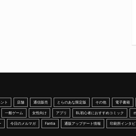
ベント
店舗
通信販売
とらのあな限定版
その他
電子書籍
一般ゲーム
女性向け
アプリ
BL初心者におすすめコミック
ー
今日のメルマガ
Fantia
通販アップデート情報
印刷所インタビ