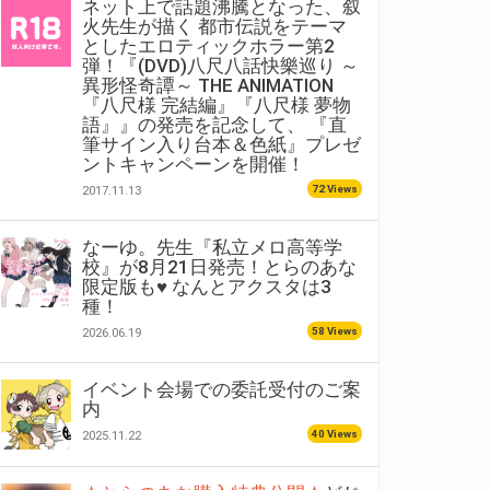
ネット上で話題沸騰となった、叙
火先生が描く 都市伝説をテーマ
としたエロティックホラー第2
弾！『(DVD)八尺八話快樂巡り ～
異形怪奇譚～ THE ANIMATION
『八尺様 完結編』『八尺様 夢物
語』』の発売を記念して、 『直
筆サイン入り台本＆色紙』プレゼ
ントキャンペーンを開催！
72 Views
2017.11.13
なーゆ。先生『私立メロ高等学
校』が8月21日発売！とらのあな
限定版も♥ なんとアクスタは3
種！
58 Views
2026.06.19
イベント会場での委託受付のご案
内
40 Views
2025.11.22