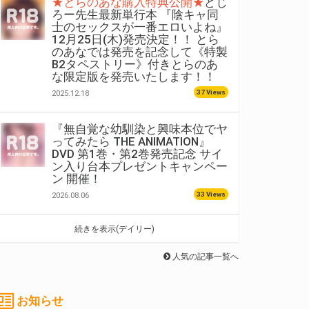
★とらのあな購入特典公開★
どじ
ろー先生最新単行本 『陰キャ同
士のセックスが一番エロいよね』
12月25日(木)発売決定！！ とら
のあなでは発売を記念して《特製
B2タペストリー》付きとらのあ
な限定版を発売いたします！！
37 Views
2025.12.18
『無自覚な幼馴染と興味本位でヤ
ってみたら THE ANIMATION』
DVD 第1巻・第2巻発売記念 サイ
ン入り台本プレゼントキャンペー
ン 開催！
33 Views
2026.08.06
続きを表示(デイリー)
人気の記事一覧へ
お知らせ