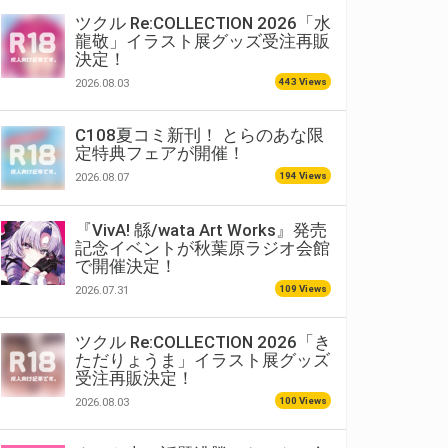
ツクル Re:COLLECTION 2026「水
龍敬」イラスト展グッズ受注再販
決定！
443 Views
2026.08.03
C108夏コミ新刊！ とらのあな限
定特典フェアが開催！
194 Views
2026.08.07
『VivA! 緜/wata Art Works』発売
記念イベントが秋葉原ラジオ会館
で開催決定！
109 Views
2026.07.31
ツクル Re:COLLECTION 2026「き
ただりょうま」イラスト展グッズ
受注再販決定！
100 Views
2026.08.03