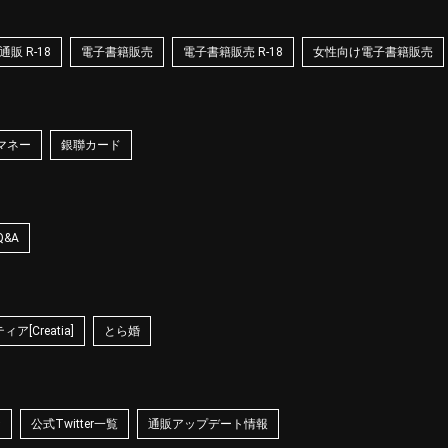
販 R-18
電子書籍販売
電子書籍販売 R-18
女性向け電子書籍販売
マネー
銀聯カード
Q&A
ア[Creatia]
とら婚
☆
公式Twitter一覧
通販アップデート情報