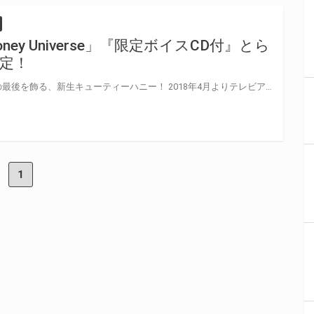
oney Universe」『限定ボイスCD付』とら
定！
永井豪50周年記念アニメ化作品の最後を飾る、新生キューティーハニー！ 2018年4月よりテレビアニメの放映がスタートした、 『Cutie Honey Universe』のBlu-rayの発売が決定！ とらのあなでは、Blu-ray Disc全3巻で『限定ボイスCD付』とらのあな限定版を発売！！ 各巻にそれぞれ異なる内容の『限定ボイスCD付』が付いてきます！ 気になる収録内容は… 全貌は聞いてからのお楽しみです！ 是非とも、とらのあな対象店舗でご予約・ご購入をお待ちしております♪♪
1