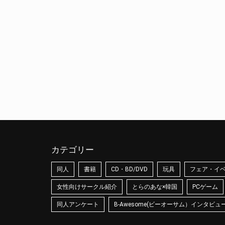
カテゴリー
同人
書籍
CD・BD/DVD
玩具
フェア・イ
女性向けサークル紹介
とらのあな×韓国
PCゲーム
同人アンケート
B-Awesome(ビーオーサム）インタビュ