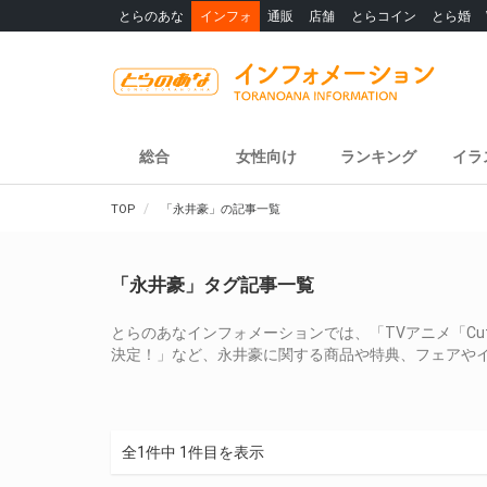
とらのあな
インフォ
通販
店舗
とらコイン
とら婚
総合
女性向け
ランキング
イラ
TOP
「永井豪」の記事一覧
「永井豪」タグ記事一覧
とらのあなインフォメーションでは、「TVアニメ「Cutie 
決定！」など、永井豪に関する商品や特典、フェアや
全1件中 1件目を表示