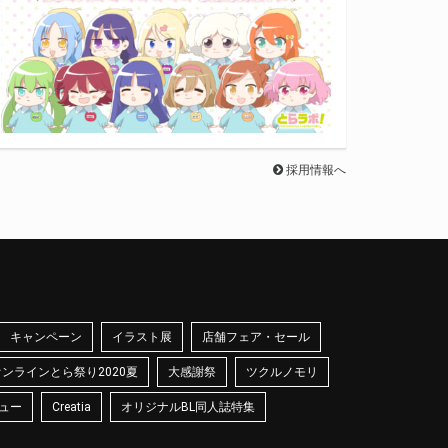
採用情報へ
キャンペーン
イラスト展
店舗フェア・セール
オンラインとら祭り2020夏
大感謝祭
ツクルノモリ
ュー
Creatia
オリジナルBL同人誌特集