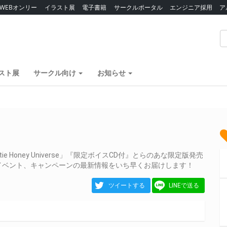
WEBオンリー
イラスト展
電子書籍
サークルポータル
エンジニア採用
ア
スト展
サークル向け
お知らせ
Honey Universe」『限定ボイスCD付』とらのあな限定版発売
イベント、キャンペーンの最新情報をいち早くお届けします！
ツイートする
LINEで送る