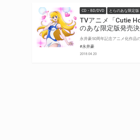
CD・BD/DVD
とらのあな限定版
TVアニメ「Cutie H
のあな限定版発売決
#永井豪
2018.04.20