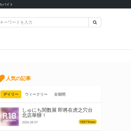
ルバイト
人気の記事
デイリー
ウィークリー
全期間
しゅにち関数展 即將在虎之穴台
北店舉辦！
1087 Views
2026.08.07