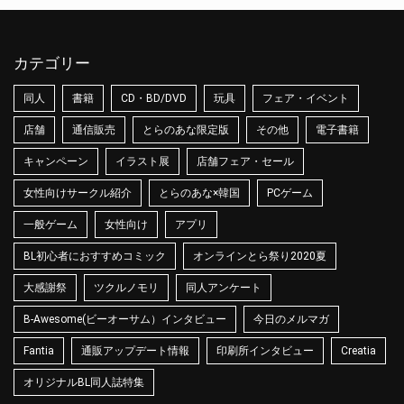
カテゴリー
同人
書籍
CD・BD/DVD
玩具
フェア・イベント
店舗
通信販売
とらのあな限定版
その他
電子書籍
キャンペーン
イラスト展
店舗フェア・セール
女性向けサークル紹介
とらのあな×韓国
PCゲーム
一般ゲーム
女性向け
アプリ
BL初心者におすすめコミック
オンラインとら祭り2020夏
大感謝祭
ツクルノモリ
同人アンケート
B-Awesome(ビーオーサム）インタビュー
今日のメルマガ
Fantia
通販アップデート情報
印刷所インタビュー
Creatia
オリジナルBL同人誌特集