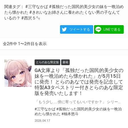
関連タグ：
#三守なかば
#孤独だった国民的美少女の妹を一晩泊め
たら懐かれた
#きれいなお姉さんに養われたくない男の子なんて
いるの？
#西沢５㍉
ツイートする
LINEで送る
全2件中 1〜2件目を表示
とらのあな限定版
書籍
GA文庫より「孤独だった国民的美少女の
妹を一晩泊めたら懐かれた」が5月15日
に発売！ とらのあなでは発売を記念して
特製A3タペストリー付きとらのあな限定
版を発売いたします！
「もう少し……傍に寄ってもいいですか？」 シリーズ累計20万部超「ぼっちギャル」柚本悠斗が贈る最新ラブコメ！ GA文庫より 『孤独だった国民的美少女の妹を一晩泊めたら懐かれた』が5月15日(金)に発売！ とらのあなでは発売を記念して「特製A3タペストリー付き」とらのあな限定版を発売いたします。 とらのあな限定版の数は限られていますので是非お早めにお求めください！
#三守なかば
#孤独だった国民的美少女の妹を一晩泊
めたら懐かれた
#柚本悠斗
2026.04.17