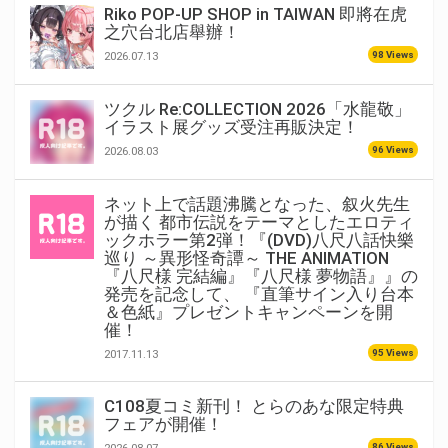
Riko POP-UP SHOP in TAIWAN 即將在虎
之穴台北店舉辦！
98 Views
2026.07.13
ツクル Re:COLLECTION 2026「水龍敬」
イラスト展グッズ受注再販決定！
96 Views
2026.08.03
ネット上で話題沸騰となった、叙火先生
が描く 都市伝説をテーマとしたエロティ
ックホラー第2弾！『(DVD)八尺八話快樂
巡り ～異形怪奇譚～ THE ANIMATION
『八尺様 完結編』『八尺様 夢物語』』の
発売を記念して、 『直筆サイン入り台本
＆色紙』プレゼントキャンペーンを開
催！
95 Views
2017.11.13
C108夏コミ新刊！ とらのあな限定特典
フェアが開催！
86 Views