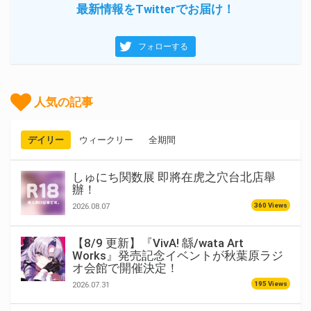
最新情報をTwitterでお届け！
フォローする
人気の記事
デイリー
ウィークリー
全期間
しゅにち関数展 即將在虎之穴台北店舉
辦！
360 Views
2026.08.07
【8/9 更新】『VivA! 緜/wata Art
Works』発売記念イベントが秋葉原ラジ
オ会館で開催決定！
195 Views
2026.07.31