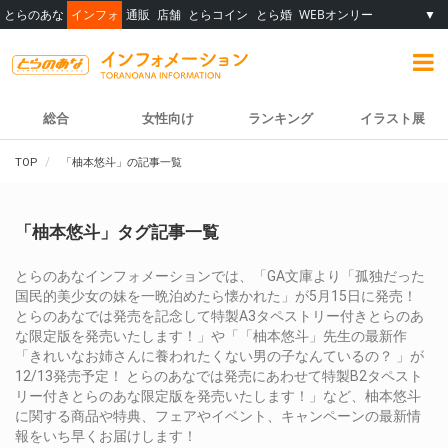
とらのあな
インフォ
通販
店舗
とらコイン
とら婚
WEBオンリー
▼
総合
女性向け
ランキング
イラスト展
TOP
「柚本悠斗」の記事一覧
「柚本悠斗」タグ記事一覧
とらのあなインフォメーションでは、「GA文庫より「孤独だった
国民的美少女の妹を一晩泊めたら懐かれた」が5月15日に発売！
とらのあなでは発売を記念して特製A3タペストリー付きとらのあ
な限定版を発売いたします！」や「「柚本悠斗」先生の最新作
「きれいなお姉さんに養われたくない男の子なんているの？ 」が
12/13発売予定！ とらのあなでは発売にあわせて特製B2タペスト
リー付きとらのあな限定版を発売いたします！」など、柚本悠斗
に関する商品や特典、フェアやイベント、キャンペーンの最新情
報をいち早くお届けします！