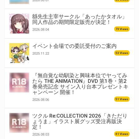
2026.08.07
緜先生主宰サークル「あったかタオル」
同人作品の期間限定販売が決定！
73 Views
2026.08.04
イベント会場での委託受付のご案内
53 Views
2025.11.22
『無自覚な幼馴染と興味本位でヤってみ
たら THE ANIMATION』DVD 第1巻・第2
巻発売記念 サイン入り台本プレゼントキ
ャンペーン 開催！
51 Views
2026.08.06
ツクル Re:COLLECTION 2026「きただり
ょうま」イラスト展グッズ受注再販決
定！
41 Views
2026.08.03