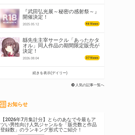
『武田弘光展～秘密の感射祭～』
開催決定！
46 Views
2025.05.12
緜先生主宰サークル「あったかタ
オル」同人作品の期間限定販売が
決定！
37 Views
2026.08.04
続きを表示(デイリー)
人気の記事一覧へ
お知らせ
【2026年7月集計分】とらのあなで今最もア
ツい男性向け人気ジャンルを「販売数と作品
登録数」のランキング形式でご紹介！