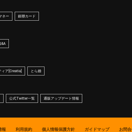
マネー
銀聯カード
Q&A
ア[Creatia]
とら婚
☆
公式Twitter一覧
通販アップデート情報
情報
利用規約
個人情報保護方針
ガイドマップ
お問合