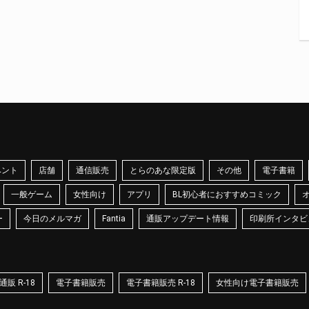
ベント
店舗
通信販売
とらのあな限定版
その他
電子書籍
一般ゲーム
女性向け
アプリ
BL初心者におすすめコミック
ー
今日のメルマガ
Fantia
通販アップデート情報
印刷所インタビ
販 R-18
電子書籍販売
電子書籍販売 R-18
女性向け電子書籍販売