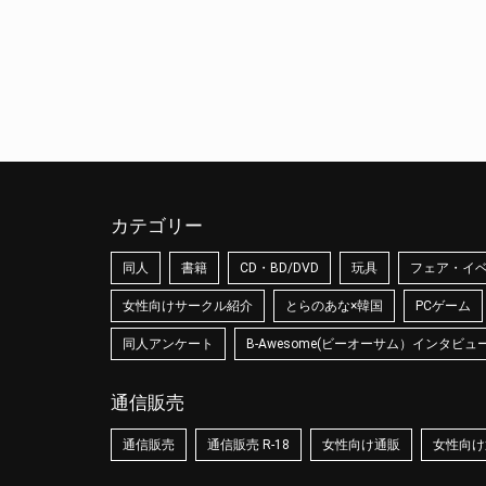
カテゴリー
同人
書籍
CD・BD/DVD
玩具
フェア・イ
女性向けサークル紹介
とらのあな×韓国
PCゲーム
同人アンケート
B-Awesome(ビーオーサム）インタビュ
通信販売
通信販売
通信販売 R-18
女性向け通販
女性向け通