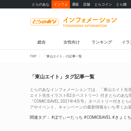
とらのあな
インフォ
通販
店舗
とらコイン
とら婚
総合
女性向け
ランキング
イラ
TOP
「東山エイト」の記事一覧
「東山エイト」タグ記事一覧
とらのあなインフォメーションでは、「東山エイト先生！
エイト先生イラストB2タペストリー》付きとらのあな限
『COMIC BAVEL 2021年4月号』タペストリー
アやイベント、キャンペーンの最新情報をいち早くお
関連タグ：
#ぼでぃーたっち
#COMICBAVEL
#きょく