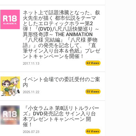
ネット上で話題沸騰となった、叙
火先生が描く 都市伝説をテーマ
としたエロティックホラー第2
弾！『(DVD)八尺八話快樂巡り ～
異形怪奇譚～ THE ANIMATION
『八尺様 完結編』『八尺様 夢物
語』』の発売を記念して、 『直
筆サイン入り台本＆色紙』プレゼ
ントキャンペーンを開催！
63 Views
2017.11.13
イベント会場での委託受付のご案
内
55 Views
2025.11.22
『小女ラムネ 第8話リトルラバー
ズ』DVD発売記念 サイン入り台
本プレゼントキャンペーン 開
催！
46 Views
2026.07.23