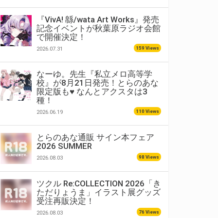
『VivA! 緜/wata Art Works』発売
記念イベントが秋葉原ラジオ会館
で開催決定！
159 Views
2026.07.31
なーゆ。先生『私立メロ高等学
校』が8月21日発売！とらのあな
限定版も♥ なんとアクスタは3
種！
110 Views
2026.06.19
とらのあな通販 サイン本フェア
2026 SUMMER
98 Views
2026.08.03
ツクル Re:COLLECTION 2026「き
ただりょうま」イラスト展グッズ
受注再販決定！
76 Views
2026.08.03