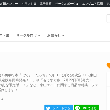
WEBオンリー
イラスト展
電子書籍
サークルポータル
エンジニア採用
ア
スト展
サークル向け
お知らせ
初単行本『ぼでぃーたっち』5月31日(月)発売決定！! 《東山
定版も同時発売！！」や「もうすぐ春！2月22日(月)発売！
付きとらのあな限定版！！」など、東山エイトに関する商品や特典、フェ
届けします！
ちょ
ツイートする
LINEで送る