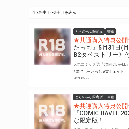
全2件中 1〜2件目を表示
とらのあな限定版
書籍
★共通購入特典公開
たっち』5月31日(
B2タペストリー》
#ぼでぃーたっち
#東山エイト
2021.05.26
とらのあな限定版
書籍
★共通購入特典公開
『COMIC BAVE
な限定版！！