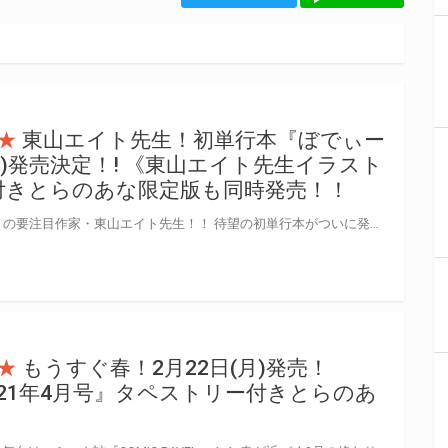
★
東山エイト先生！初単行本『ぼでぃー
月)発売決定！! 《東山エイト先生イラスト
付きとらのあな限定版も同時発売！！
人気コミック誌『COMIC BAVEL』の要注目作家・東山エイト先生！！ 待望の初単行本がついに発売決定！！ とらのあなでは東山エイト先生・初単行本『ぼでぃーたっち』の発売を記念して、 《東山エイト先生イラストB2タペストリー》付きとらのあな限定版をご用意しました！！ お買い逃しのないよう、是非お求めください！
★
もうすぐ春！2月22日(月)発売！
L 2021年4月号』タペストリー付きとらのあ