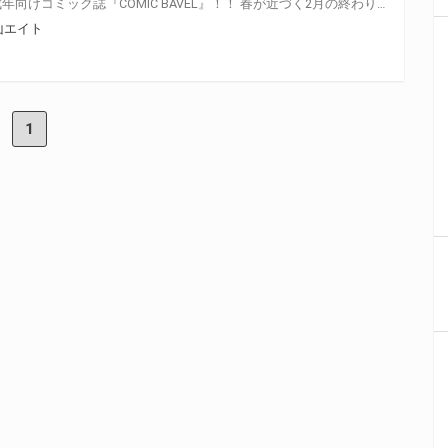
注目作家揃ってます！文苑堂の成年向けコミック誌『COMIC BAVEL』！！ 春が近づく2月の終わり、2月22日(月)に“2021年4月号”が登場！！ とらのあなでは今年も発売を記念して、人気絵師・きょくちょ先生が描くの表紙差分絵をタペストリー化！ 《きょくちょ先生イラスト（とらVer.）B2タペストリー》付き限定版をご用意しました！！ お買い逃がしのないよう、是非お求めください！
山エイト
1