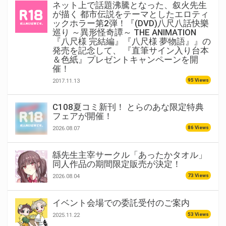
ネット上で話題沸騰となった、叙火先生
が描く 都市伝説をテーマとしたエロティ
ックホラー第2弾！『(DVD)八尺八話快樂
巡り ～異形怪奇譚～ THE ANIMATION
『八尺様 完結編』『八尺様 夢物語』』の
発売を記念して、 『直筆サイン入り台本
＆色紙』プレゼントキャンペーンを開
催！
95 Views
2017.11.13
C108夏コミ新刊！ とらのあな限定特典
フェアが開催！
86 Views
2026.08.07
緜先生主宰サークル「あったかタオル」
同人作品の期間限定販売が決定！
73 Views
2026.08.04
イベント会場での委託受付のご案内
53 Views
2025.11.22