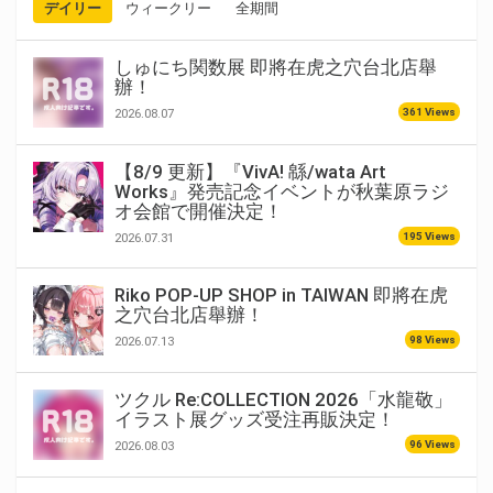
デイリー
ウィークリー
全期間
しゅにち関数展 即將在虎之穴台北店舉
辦！
361 Views
2026.08.07
【8/9 更新】『VivA! 緜/wata Art
Works』発売記念イベントが秋葉原ラジ
オ会館で開催決定！
195 Views
2026.07.31
Riko POP-UP SHOP in TAIWAN 即將在虎
之穴台北店舉辦！
98 Views
2026.07.13
ツクル Re:COLLECTION 2026「水龍敬」
イラスト展グッズ受注再販決定！
96 Views
2026.08.03