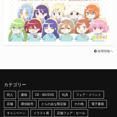
採用情報へ
カテゴリー
同人
書籍
CD・BD/DVD
玩具
フェア・イベント
店舗
通信販売
とらのあな限定版
その他
電子書籍
キャンペーン
イラスト展
店舗フェア・セール