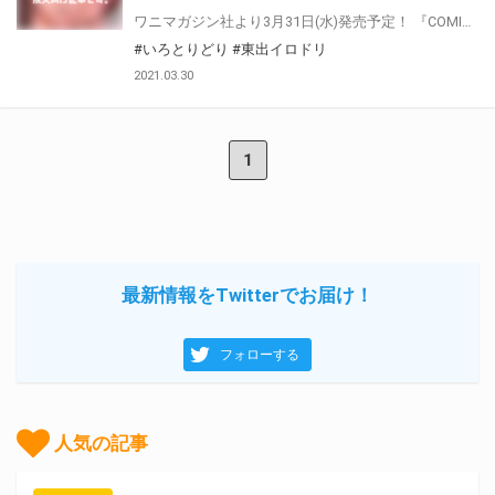
ワニマガジン社より3月31日(水)発売予定！ 『COMIC失楽天』の注目作家・東出イロドリ先生の初単行本！『いろとりどり』 とらのあなでは東出イロドリ先生初単行本の発売を記念してフェアを開催！ 単行本『いろとりどり』ご購入の方に、抽選で《東出イロドリ先生 直筆サイン色紙》をプレゼント！！ 是非ご応募ください！！
#いろとりどり
#東出イロドリ
2021.03.30
1
最新情報をTwitterでお届け！
フォローする
人気の記事