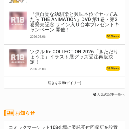
『無自覚な幼馴染と興味本位でヤってみ
たら THE ANIMATION』DVD 第1巻・第2
巻発売記念 サイン入り台本プレゼントキ
ャンペーン 開催！
51 Views
2026.08.06
ツクル Re:COLLECTION 2026「きただり
ょうま」イラスト展グッズ受注再販決
定！
39 Views
2026.08.03
続きを表示(デイリー)
人気の記事一覧へ
お知らせ
コミックマーケット108会場に委託受付回収所を設置