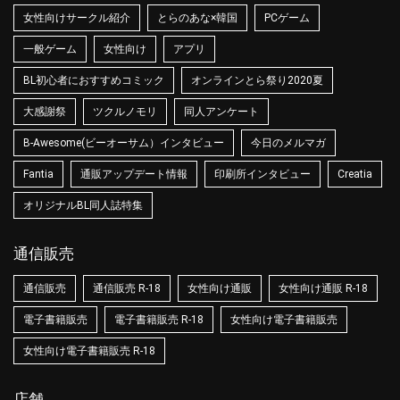
女性向けサークル紹介
とらのあな×韓国
PCゲーム
一般ゲーム
女性向け
アプリ
BL初心者におすすめコミック
オンラインとら祭り2020夏
大感謝祭
ツクルノモリ
同人アンケート
B-Awesome(ビーオーサム）インタビュー
今日のメルマガ
Fantia
通販アップデート情報
印刷所インタビュー
Creatia
オリジナルBL同人誌特集
通信販売
通信販売
通信販売 R-18
女性向け通販
女性向け通販 R-18
電子書籍販売
電子書籍販売 R-18
女性向け電子書籍販売
女性向け電子書籍販売 R-18
店舗