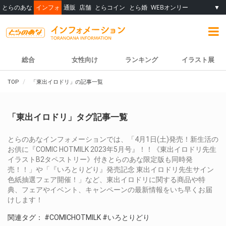
とらのあな
インフォ
通販
店舗
とらコイン
とら婚
WEBオンリー
▼
総合
女性向け
ランキング
イラスト展
TOP
「東出イロドリ」の記事一覧
「東出イロドリ」タグ記事一覧
とらのあなインフォメーションでは、「4月1日(土)発売！新生活の
お供に『COMIC HOTMILK 2023年5月号』！！《東出イロドリ先生
イラストB2タペストリー》付きとらのあな限定版も同時発
売！！」や「『いろとりどり』発売記念 東出イロドリ先生サイン
色紙抽選フェア開催！」など、東出イロドリに関する商品や特
典、フェアやイベント、キャンペーンの最新情報をいち早くお届
けします！
関連タグ：
#COMICHOTMILK
#いろとりどり