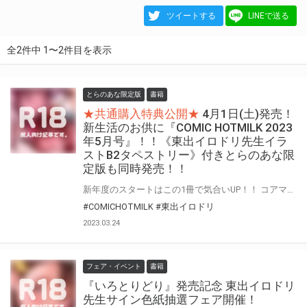
ツイートする
LINEで送る
全2件中 1〜2件目を表示
とらのあな限定版
書籍
★共通購入特典公開★
4月1日(土)発売！
新生活のお供に『COMIC HOTMILK 2023
年5月号』！！《東出イロドリ先生イラ
ストB2タペストリー》付きとらのあな限
定版も同時発売！！
新年度のスタートはこの1冊で気合いUP！！ コアマガジンの人気成年コミック誌『COMIC HOTMILK』 『COMIC HOTMILK 2023年5月号』がいつもより一日早い、2023年4月1日(土)に登場！！ とらのあなでは『COMIC HOTMILK 2023年5月号』の発売を記念して、 人気作家・東出イロドリ先生が描く前号“2023年4月号”表紙絵を、差分絵でタペストリー化！！ 《東出イロドリ先生イラストB2タペストリー》付きとらのあな限定版をご用意しました！！ お買い逃しのないよう、是非お求めください！
#COMICHOTMILK
#東出イロドリ
2023.03.24
フェア・イベント
書籍
『いろとりどり』発売記念 東出イロドリ
先生サイン色紙抽選フェア開催！