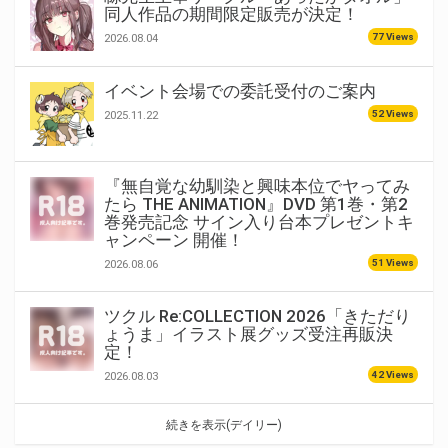
同人作品の期間限定販売が決定！
77 Views
2026.08.04
イベント会場での委託受付のご案内
52 Views
2025.11.22
『無自覚な幼馴染と興味本位でヤってみ
たら THE ANIMATION』DVD 第1巻・第2
巻発売記念 サイン入り台本プレゼントキ
ャンペーン 開催！
51 Views
2026.08.06
ツクル Re:COLLECTION 2026「きただり
ょうま」イラスト展グッズ受注再販決
定！
42 Views
2026.08.03
続きを表示(デイリー)