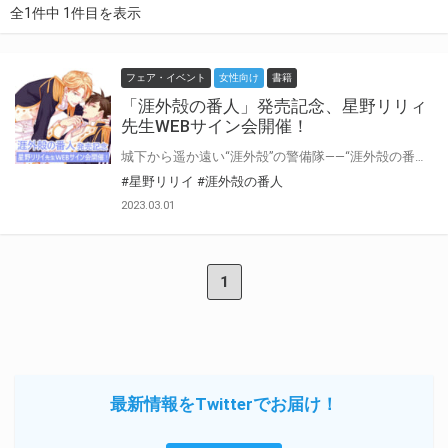
全1件中 1件目を表示
フェア・イベント
女性向け
書籍
「涯外殻の番人」発売記念、星野リリィ
先生WEBサイン会開催！
城下から遥か遠い“涯外殻”の警備隊――“涯外殻の番人”と呼ばれる閑職に着任した名門貴族・アシュアス。 いわば左遷されたのだが、辺境の戦いで、アシュアスは率いた部隊を全滅させたからだという。 自分一人が生き残ったと自嘲するアシュアス。 その日の夢を見、魘されるアシュアスに魔術師デュラントは魔術で夢を取り除いてくれた。 口は悪いが、気にかけてくれるデュラントに「君を好きになった」と告げるアシュアスは!? 星野リリィ先生『涯外殻の番人』が3月24日に発売決定！ とらのあなでは発売を記念して、星野リリィ先生のWEBサイン会の開催が決定致しました！ この貴重な機会、皆様ぜひ奮ってご応募くださいませ☆
#星野リリイ
#涯外殻の番人
2023.03.01
1
最新情報をTwitterでお届け！