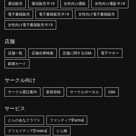
通信販売
通信販売 R-18
女性向け通販
女性向け通販 R-18
電子書籍販売
電子書籍販売 R-18
女性向け電子書籍販売
女性向け電子書籍販売 R-18
店舗
店舗一覧
店舗在庫検索
店舗に関するQ&A
電子マネー
銀聯カード
サークル向け
サークル委託案内
新規登録
サークルポータル
Q&A
サービス
とらのあなクラフト
ファンティア[Fantia]
クリエイティア[Creatia]
とら婚