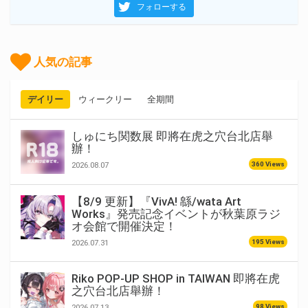
フォローする
人気の記事
デイリー
ウィークリー
全期間
しゅにち関数展 即將在虎之穴台北店舉
辦！
360 Views
2026.08.07
【8/9 更新】『VivA! 緜/wata Art
Works』発売記念イベントが秋葉原ラジ
オ会館で開催決定！
195 Views
2026.07.31
Riko POP-UP SHOP in TAIWAN 即將在虎
之穴台北店舉辦！
98 Views
2026.07.13