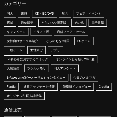
カテゴリー
同人
書籍
CD・BD/DVD
玩具
フェア・イベント
店舗
通信販売
とらのあな限定版
その他
電子書籍
キャンペーン
イラスト展
店舗フェア・セール
女性向けサークル紹介
とらのあな×韓国
PCゲーム
一般ゲーム
女性向け
アプリ
BL初心者におすすめコミック
オンラインとら祭り2020夏
大感謝祭
ツクルノモリ
同人アンケート
B-Awesome(ビーオーサム）インタビュー
今日のメルマガ
Fantia
通販アップデート情報
印刷所インタビュー
Creatia
オリジナルBL同人誌特集
通信販売