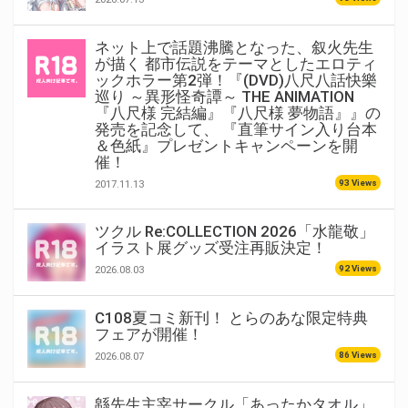
ネット上で話題沸騰となった、叙火先生
が描く 都市伝説をテーマとしたエロティ
ックホラー第2弾！『(DVD)八尺八話快樂
巡り ～異形怪奇譚～ THE ANIMATION
『八尺様 完結編』『八尺様 夢物語』』の
発売を記念して、 『直筆サイン入り台本
＆色紙』プレゼントキャンペーンを開
催！
93 Views
2017.11.13
ツクル Re:COLLECTION 2026「水龍敬」
イラスト展グッズ受注再販決定！
92 Views
2026.08.03
C108夏コミ新刊！ とらのあな限定特典
フェアが開催！
86 Views
2026.08.07
緜先生主宰サークル「あったかタオル」