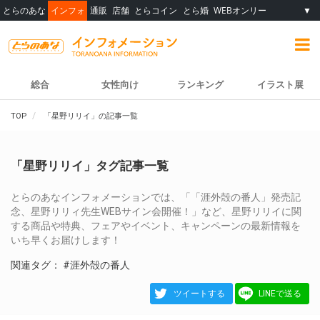
とらのあな
インフォ
通販
店舗
とらコイン
とら婚
WEBオンリー
▼
総合
女性向け
ランキング
イラスト展
TOP
「星野リリイ」の記事一覧
「星野リリイ」タグ記事一覧
とらのあなインフォメーションでは、「「涯外殻の番人」発売記
念、星野リリィ先生WEBサイン会開催！」など、星野リリイに関
する商品や特典、フェアやイベント、キャンペーンの最新情報を
いち早くお届けします！
関連タグ：
#涯外殻の番人
ツイートする
LINEで送る