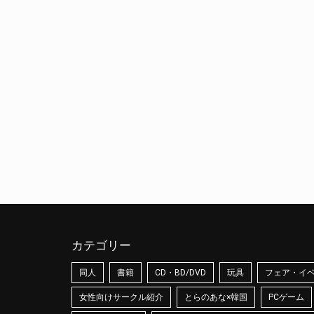
カテゴリー
同人
書籍
CD・BD/DVD
玩具
フェア・イ
女性向けサークル紹介
とらのあな×韓国
PCゲーム