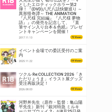
火先生が描く 都市伝説をテーマ
としたエロティックホラー第2
弾！『(DVD)八尺八話快樂巡り ～
異形怪奇譚～ THE ANIMATION
『八尺様 完結編』『八尺様 夢物
語』』の発売を記念して、 『直
筆サイン入り台本＆色紙』プレゼ
ントキャンペーンを開催！
73 Views
2017.11.13
イベント会場での委託受付のご案
内
59 Views
2025.11.22
ツクル Re:COLLECTION 2026「き
ただりょうま」イラスト展グッズ
受注再販決定！
55 Views
2026.08.03
河野丼先生（原作・監督：亀山陽
平先生）新刊『銀河特急 ミルキ
ー☆サブウェイ 2』が8月25日発