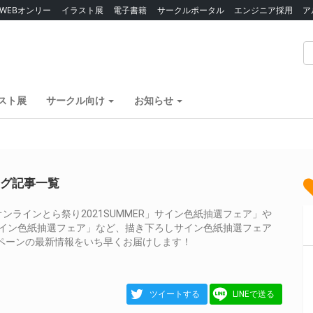
WEBオンリー
イラスト展
電子書籍
サークルポータル
エンジニア採用
ア
スト展
サークル向け
お知らせ
タグ記事一覧
ラインとら祭り2021SUMMER」サイン色紙抽選フェア」や
」サイン色紙抽選フェア」など、描き下ろしサイン色紙抽選フェア
ンペーンの最新情報をいち早くお届けします！
ツイートする
LINEで送る