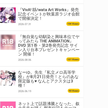
『VivA! 緜/wata Art Works』発売
記念イベントが秋葉原ラジオ会館
で開催決定！
104 Views
2026.07.31
『無自覚な幼馴染と興味本位でヤ
ってみたら THE ANIMATION』
DVD 第1巻・第2巻発売記念 サイ
ン入り台本プレゼントキャンペー
ン 開催！
101 Views
2026.08.06
なーゆ。先生『私立メロ高等学
校』が8月21日発売！とらのあな
限定版も♥ なんとアクスタは3
種！
90 Views
2026.06.19
ネット上で話題沸騰となった、叙