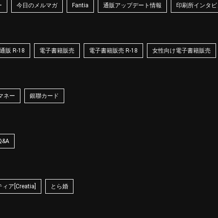
ー
今日のメルマガ
Fantia
通販アップデート情報
印刷所インタビ
販 R-18
電子書籍販売
電子書籍販売 R-18
女性向け電子書籍販売
マネー
銀聯カード
Q&A
ア[Creatia]
とら婚