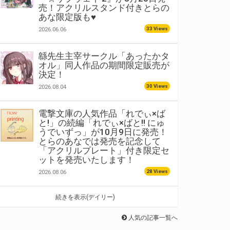
売！アクリルスタンド付きとらの
あな限定版も♥
33 Views
2026.06.06
緜先生主宰サークル「あったかタ
オル」同人作品の期間限定販売が
決定！
30 Views
2026.08.04
電撃文庫の人気作品「れでぃ×ば
と!」の続編「れでぃ×ばと!! にゅ
うでいずっ」が10月9日に発売！
とらのあなでは発売を記念して
「アクリルプレート」付き限定セ
ットを発売いたします！
28 Views
2026.08.06
続きを表示(デイリー)
人気の記事一覧へ