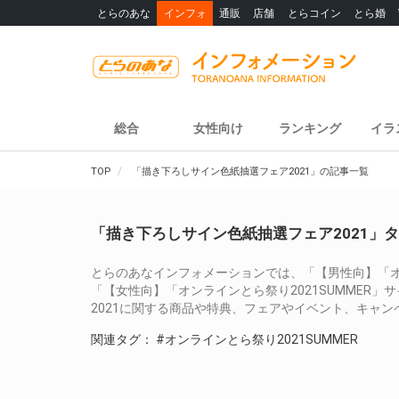
とらのあな
インフォ
通販
店舗
とらコイン
とら婚
総合
女性向け
ランキング
イラ
TOP
「描き下ろしサイン色紙抽選フェア2021」の記事一覧
「描き下ろしサイン色紙抽選フェア2021」
とらのあなインフォメーションでは、「【男性向】「オン
「【女性向】「オンラインとら祭り2021SUMMER
2021に関する商品や特典、フェアやイベント、キャ
関連タグ：
#オンラインとら祭り2021SUMMER