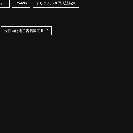
ュー
Creatia
オリジナルBL同人誌特集
女性向け電子書籍販売 R-18