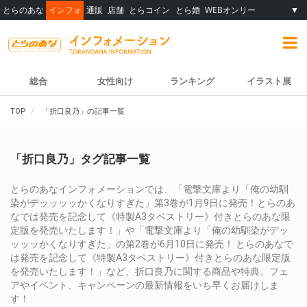
とらのあな
インフォ
通販
店舗
とらコイン
とら婚
WEBオンリー
▼
総合
女性向け
ランキング
イラスト展
TOP
「折口良乃」の記事一覧
「折口良乃」タグ記事一覧
とらのあなインフォメーションでは、「電撃文庫より「俺の幼馴
染がデッッッッかくなりすぎた」第3巻が1月9日に発売！とらのあ
なでは発売を記念して《特製A3タペストリー》付きとらのあな限
定版を発売いたします！」や「電撃文庫より「俺の幼馴染がデッ
ッッッかくなりすぎた」の第2巻が6月10日に発売！ とらのあなで
は発売を記念して《特製A3タペストリー》付きとらのあな限定版
を発売いたします！」など、折口良乃に関する商品や特典、フェ
アやイベント、キャンペーンの最新情報をいち早くお届けしま
す！