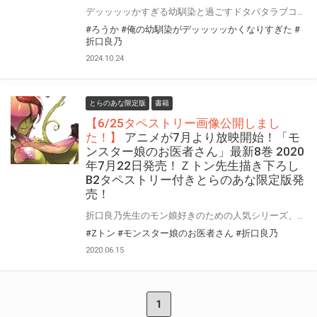
デッッッッかすぎる幼馴染と過ごすドタバタラブコメディ！ 電撃文庫より 『俺の幼馴染がデッッッッかくなりすぎた』が11月8日(金)に発売！ とらのあなでは発売を記念して「特製A3タペストリー付き」とらのあな限定版を発売いたします。 とらのあな限定版の数は限られていますので是非お早めにお求めください！
#ろうか
#俺の幼馴染がデッッッッかくなりすぎた
#
折口良乃
2024.10.24
とらのあな限定版
書籍
【6/25タペストリー画像公開しまし
た！】
アニメが7月より放映開始！「モ
ンスター娘のお医者さん」最新8巻 2020
年7月22日発売！Ｚトン先生描き下ろし
B2タペストリー付きとらのあな限定版発
売！
折口良乃先生のモン娘好きのための人気シリーズ、「モンスター娘のお医者さん」が7月よりアニメ放送スタート！ 原作のダッシュエックス文庫「モンスター娘のお医者さん」最新8巻が2020年7月22日（水）発売！ アニメ放送開始を記念して、とらのあなではＺトン先生の描き下ろしイラストを使用したB2タペストリー付きとらのあな限定版を発売いたします！ とらのあなでしか買えない限定版をお見逃しなく！
#Zトン
#モンスター娘のお医者さん
#折口良乃
2020.06.15
1