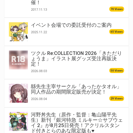
催！
70 Views
2017.11.13
イベント会場での委託受付のご案内
65 Views
2025.11.22
ツクル Re:COLLECTION 2026「きただり
ょうま」イラスト展グッズ受注再販決
定！
50 Views
2026.08.03
緜先生主宰サークル「あったかタオル」
同人作品の期間限定販売が決定！
29 Views
2026.08.04
河野丼先生（原作・監督：亀山陽平先
生）新刊『銀河特急 ミルキー☆サブウェ
イ 2』が8月25日発売！アクリルスタン
ド付きとらのあな限定版も♥