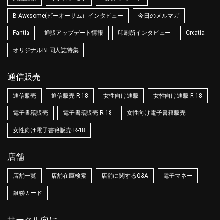
B-Awesome(ビーオーサム）インタビュー
今日のメルマガ
Fantia
通販アップデート情報
印刷所インタビュー
Creatia
オリジナルBL同人誌特集
通信販売
通信販売
通信販売 R-18
女性向け通販
女性向け通販 R-18
電子書籍販売
電子書籍販売 R-18
女性向け電子書籍販売
女性向け電子書籍販売 R-18
店舗
店舗一覧
店舗在庫検索
店舗に関するQ&A
電子マネー
銀聯カード
サークル向け