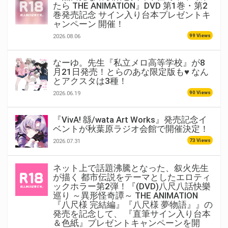
たら THE ANIMATION』DVD 第1巻・第2
巻発売記念 サイン入り台本プレゼントキ
ャンペーン 開催！
99 Views
2026.08.06
なーゆ。先生『私立メロ高等学校』が8
月21日発売！とらのあな限定版も♥ なん
とアクスタは3種！
90 Views
2026.06.19
『VivA! 緜/wata Art Works』発売記念イ
ベントが秋葉原ラジオ会館で開催決定！
73 Views
2026.07.31
ネット上で話題沸騰となった、叙火先生
が描く 都市伝説をテーマとしたエロティ
ックホラー第2弾！『(DVD)八尺八話快樂
巡り ～異形怪奇譚～ THE ANIMATION
『八尺様 完結編』『八尺様 夢物語』』の
発売を記念して、 『直筆サイン入り台本
＆色紙』プレゼントキャンペーンを開