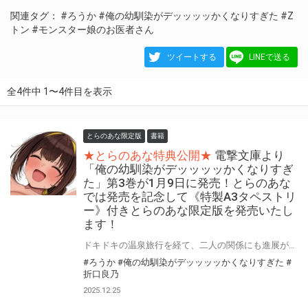
関連タグ：
#ろうか
#俺の幼馴染がデッッッッかくなりすぎた
#Z
トン
#モンスター娘のお医者さん
ツイートする
LINEで送る
全4件中 1〜4件目を表示
とらのあな限定版
書籍
★とらのあな特典公開★
電撃文庫より
「俺の幼馴染がデッッッッかくなりすぎ
た」第3巻が1月9日に発売！とらのあな
では発売を記念して《特製A3タペストリ
ー》付きとらのあな限定版を発売いたし
ます！
ドキドキの温泉旅行を経て、二人の関係にも進展が――!? 「俺の幼馴染がデッッッッかくなりすぎた」第3巻が2026年1月9日(金)に発売！ とらのあなでは発売を記念して「特製A3タペストリー」付きとらのあな限定版を発売いたします。 とらのあな限定版は数量限定となりますので是非お早めにお求めください！
#ろうか
#俺の幼馴染がデッッッッかくなりすぎた
#
折口良乃
2025.12.25