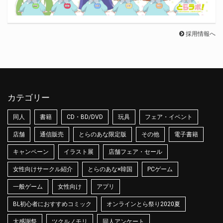
採用情報へ
カテゴリー
同人
書籍
CD・BD/DVD
玩具
フェア・イベント
店舗
通信販売
とらのあな限定版
その他
電子書籍
キャンペーン
イラスト展
店舗フェア・セール
女性向けサークル紹介
とらのあな×韓国
PCゲーム
一般ゲーム
女性向け
アプリ
BL初心者におすすめコミック
オンラインとら祭り2020夏
大感謝祭
ツクルノモリ
同人アンケート