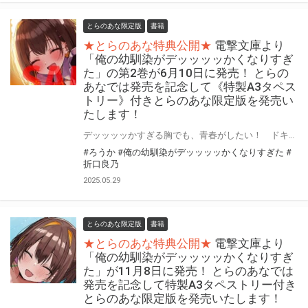
とらのあな限定版
書籍
★とらのあな特典公開★
電撃文庫より
「俺の幼馴染がデッッッッかくなりすぎ
た」の第2巻が6月10日に発売！ とらの
あなでは発売を記念して《特製A3タペス
トリー》付きとらのあな限定版を発売い
たします！
デッッッッかすぎる胸でも、青春がしたい！ ドキドキの文化祭編！ 「俺の幼馴染がデッッッッかくなりすぎた」の第2巻が6月10日(火)に発売！ とらのあなでは発売を記念して「特製A3タペストリー」付きとらのあな限定版を発売いたします。 とらのあな限定版は数量限定となりますので是非お早めにお求めください！
#ろうか
#俺の幼馴染がデッッッッかくなりすぎた
#
折口良乃
2025.05.29
とらのあな限定版
書籍
★とらのあな特典公開★
電撃文庫より
「俺の幼馴染がデッッッッかくなりすぎ
た」が11月8日に発売！ とらのあなでは
発売を記念して特製A3タペストリー付き
とらのあな限定版を発売いたします！