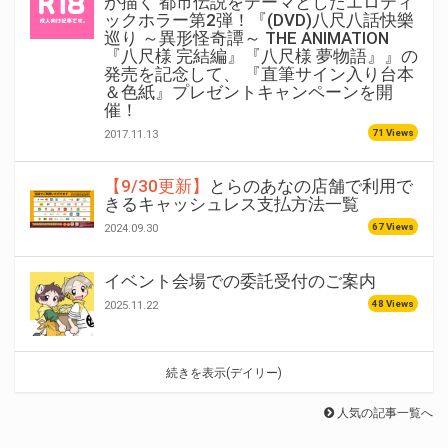
が描く 都市伝説をテーマとしたエロティ
ックホラー第2弾！『(DVD)八尺八話快樂
巡り ～異形怪奇譚～ THE ANIMATION
『八尺様 完結編』『八尺様 夢物語』』の
発売を記念して、 『直筆サイン入り台本
＆色紙』プレゼントキャンペーンを開
催！
71 Views
2017.11.13
【9/30更新】
とらのあなの店舗で利用で
きるキャッシュレス支払方法一覧
67 Views
2024.09.30
イベント会場での委託受付のご案内
48 Views
2025.11.22
続きを表示(デイリー)
人気の記事一覧へ