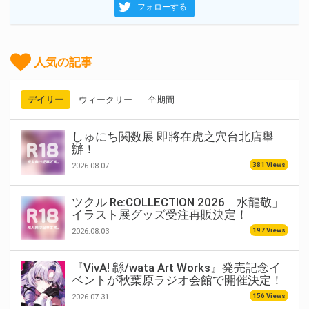
フォローする
人気の記事
デイリー
ウィークリー
全期間
しゅにち関数展 即將在虎之穴台北店舉
辦！
381 Views
2026.08.07
ツクル Re:COLLECTION 2026「水龍敬」
イラスト展グッズ受注再販決定！
197 Views
2026.08.03
『VivA! 緜/wata Art Works』発売記念イ
ベントが秋葉原ラジオ会館で開催決定！
156 Views
2026.07.31