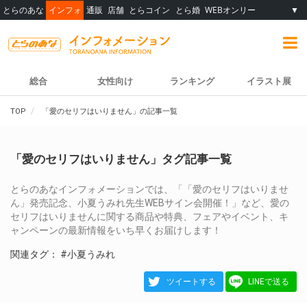
とらのあな
インフォ
通販
店舗
とらコイン
とら婚
WEBオンリー
▼
総合
女性向け
ランキング
イラスト展
TOP
「愛のセリフはいりません」の記事一覧
「愛のセリフはいりません」タグ記事一覧
とらのあなインフォメーションでは、「「愛のセリフはいりませ
ん」発売記念、小夏うみれ先生WEBサイン会開催！」など、愛の
セリフはいりませんに関する商品や特典、フェアやイベント、キ
ャンペーンの最新情報をいち早くお届けします！
関連タグ：
#小夏うみれ
ツイートする
LINEで送る