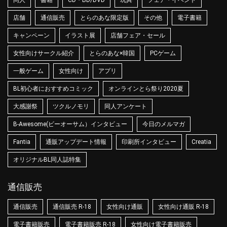
同人
書籍
CD・BD/DVD
玩具
フェア・イベント
店舗
通信販売
とらのあな限定版
その他
電子書籍
キャンペーン
イラスト展
店舗フェア・セール
女性向けサークル紹介
とらのあな×韓国
PCゲーム
一般ゲーム
女性向け
アプリ
BL初心者におすすめコミック
オンラインとら祭り2020夏
大感謝祭
ツクルノモリ
同人アンケート
B-Awesome(ビーオーサム）インタビュー
今日のメルマガ
Fantia
通販アップデート情報
印刷所インタビュー
Creatia
オリジナルBL同人誌特集
通信販売
通信販売
通信販売 R-18
女性向け通販
女性向け通販 R-18
電子書籍販売
電子書籍販売 R-18
女性向け電子書籍販売