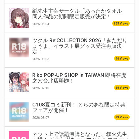
緜先生主宰サークル「あったかタオル」
同人作品の期間限定販売が決定！
125 Views
2026.08.04
ツクル Re:COLLECTION 2026「きただり
ょうま」イラスト展グッズ受注再販決
定！
90 Views
2026.08.03
Riko POP-UP SHOP in TAIWAN 即將在虎
之穴台北店舉辦！
86 Views
2026.07.13
C108夏コミ新刊！ とらのあな限定特典
フェアが開催！
83 Views
2026.08.07
ネット上で話題沸騰となった、叙火先生