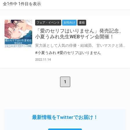
全1件中 1件目を表示
フェア・イベント
女性向け
書籍
「愛のセリフはいりません」発売記念、
小夏うみれ先生WEBサイン会開催！
実力派として人気の俳優・結城昴。 甘いマスクと清純なイメージとは裏腹に、プライベートではセックスだけの相手をとっかえひっかえして、受け身の快楽に溺れる日々を送っていた。 とはいえ恋愛は面倒だし、同業者と寝るなんてありえないーー そう思っていたのに、ある夜出会った駆け出しモデル・工藤海帆の瞳に魅せられて、思わず身体を重ねてしまう。 所詮ワンナイトの相手だったはずなのに、海帆の情熱的な瞳をつい思い出し戸惑う昴の元へ新ドラマの共演者として海帆が現れる。 さらには「ドラマが終わるまでに昴さんの恋人になります」と宣言されてしまいーー！？ 豹変さわやかモデル×猫かぶり清純派俳優の、ワンナイトから始まるシークレットラブ！ とらのあなでは『愛のセリフはいりません』の発売を記念して、小夏うみれ先生のWEBサイン会の開催が決定致しました！ この貴重な機会、皆様ぜひ奮ってご応募くださいませ☆
#小夏うみれ
#愛のセリフはいりません
2022.11.14
1
最新情報をTwitterでお届け！