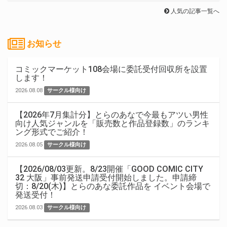
人気の記事一覧へ
お知らせ
コミックマーケット108会場に委託受付回収所を設置
します！
2026.08.08
サークル様向け
【2026年7月集計分】とらのあなで今最もアツい男性
向け人気ジャンルを「販売数と作品登録数」のランキ
ング形式でご紹介！
2026.08.05
サークル様向け
【2026/08/03更新。8/23開催「GOOD COMIC CITY
32 大阪」事前発送申請受付開始しました。申請締
切：8/20(木)】とらのあな委託作品を イベント会場で
発送受付！
2026.08.03
サークル様向け