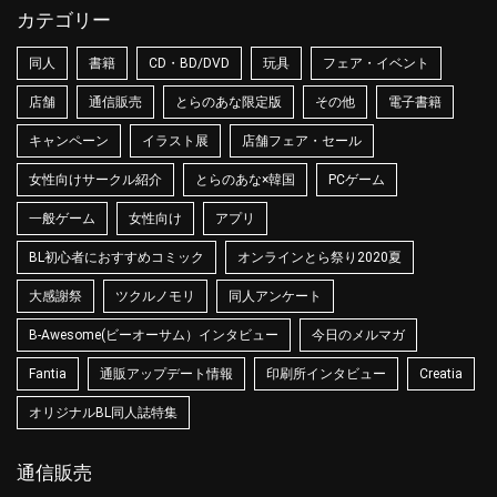
カテゴリー
同人
書籍
CD・BD/DVD
玩具
フェア・イベント
店舗
通信販売
とらのあな限定版
その他
電子書籍
キャンペーン
イラスト展
店舗フェア・セール
女性向けサークル紹介
とらのあな×韓国
PCゲーム
一般ゲーム
女性向け
アプリ
BL初心者におすすめコミック
オンラインとら祭り2020夏
大感謝祭
ツクルノモリ
同人アンケート
B-Awesome(ビーオーサム）インタビュー
今日のメルマガ
Fantia
通販アップデート情報
印刷所インタビュー
Creatia
オリジナルBL同人誌特集
通信販売