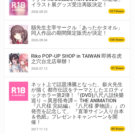
イラスト展グッズ受注再販決定！
147 Views
2026.08.03
緜先生主宰サークル「あったかタオル」
同人作品の期間限定販売が決定！
106 Views
2026.08.04
Riko POP-UP SHOP in TAIWAN 即將在虎
之穴台北店舉辦！
91 Views
2026.07.13
ネット上で話題沸騰となった、叙火先生
が描く 都市伝説をテーマとしたエロティ
ックホラー第2弾！『(DVD)八尺八話快樂
巡り ～異形怪奇譚～ THE ANIMATION
『八尺様 完結編』『八尺様 夢物語』』の
発売を記念して、 『直筆サイン入り台本
＆色紙』プレゼントキャンペーンを開
催！
85 Views
2017.11.13