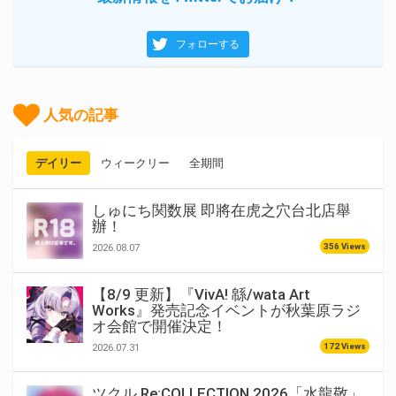
フォローする
人気の記事
デイリー
ウィークリー
全期間
しゅにち関数展 即將在虎之穴台北店舉
辦！
356 Views
2026.08.07
【8/9 更新】『VivA! 緜/wata Art
Works』発売記念イベントが秋葉原ラジ
オ会館で開催決定！
172 Views
2026.07.31
ツクル Re:COLLECTION 2026「水龍敬」