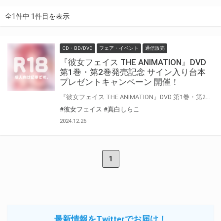
全1件中 1件目を表示
CD・BD/DVD
フェア・イベント
通信販売
『彼女フェイス THE ANIMATION』DVD
第1巻・第2巻発売記念 サイン入り台本
プレゼントキャンペーン 開催！
『彼女フェイス THE ANIMATION』DVD 第1巻・第2巻の発売を記念して、「サイン入り台本」プレゼントキャンペーンが開催決定
#彼女フェイス
#真白しらこ
2024.12.26
1
最新情報をTwitterでお届け！