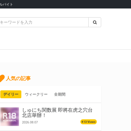
ルバイト
人気の記事
デイリー
ウィークリー
全期間
しゅにち関数展 即將在虎之穴台
北店舉辦！
413 Views
2026.08.07