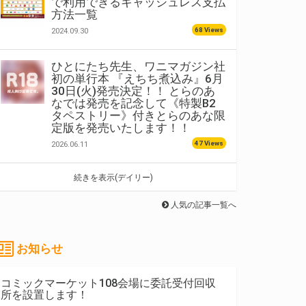
で利用できるキャッシュレス支払
方法一覧
68 Views
2024.09.30
ひとにたち先生、ワニマガジン社
初の単行本 『えちち煮込み』6月
30日(火)発売決定！！ とらのあ
なでは発売を記念して《特製B2
タペストリー》付きとらのあな限
定版を発売いたします！！
47 Views
2026.06.11
続きを表示(デイリー)
人気の記事一覧へ
お知らせ
コミックマーケット108会場に委託受付回収
所を設置します！