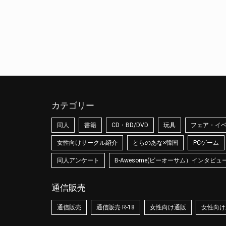
カテゴリー
同人
書籍
CD・BD/DVD
玩具
フェア・イ
女性向けサークル紹介
とらのあな×韓国
PCゲーム
同人アンケート
B-Awesome(ビーオーサム）インタビュ
通信販売
通信販売
通信販売 R-18
女性向け通販
女性向け通