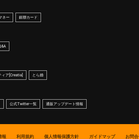
マネー
銀聯カード
Q&A
ア[Creatia]
とら婚
☆
公式Twitter一覧
通販アップデート情報
情報
利用規約
個人情報保護方針
ガイドマップ
お問合