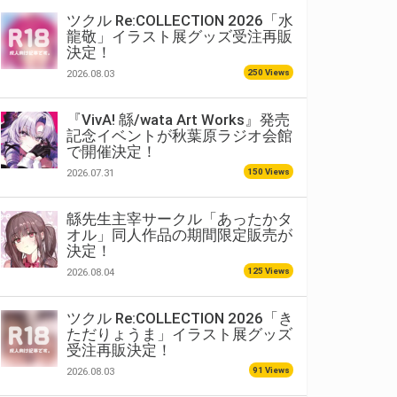
ツクル Re:COLLECTION 2026「水
龍敬」イラスト展グッズ受注再販
決定！
250 Views
2026.08.03
『VivA! 緜/wata Art Works』発売
記念イベントが秋葉原ラジオ会館
で開催決定！
150 Views
2026.07.31
緜先生主宰サークル「あったかタ
オル」同人作品の期間限定販売が
決定！
125 Views
2026.08.04
ツクル Re:COLLECTION 2026「き
ただりょうま」イラスト展グッズ
受注再販決定！
91 Views
2026.08.03