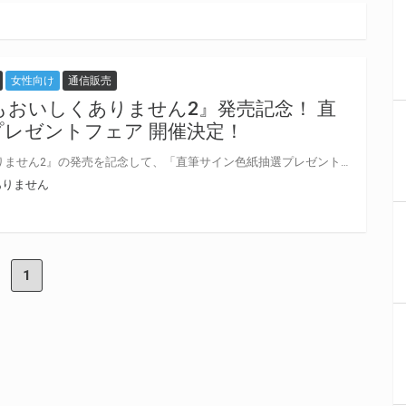
女性向け
通信販売
もおいしくありません2』発売記念！ 直
プレゼントフェア 開催決定！
ドラマCD『食べてもおいしくありません2』の発売を記念して、「直筆サイン色紙抽選プレゼントフェア」の開催が決定しました！ 対象店舗にてご購入いただいた方の中から抽選でプレゼントいたします。 是非、ご応募ください
ありません
1