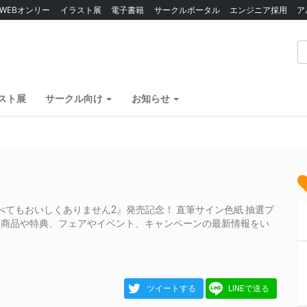
WEBオンリー
イラスト展
電子書籍
サークルポータル
エンジニア採用
ア
スト展
サークル向け
お知らせ
べてもおいしくありません2』発売記念！ 直筆サイン色紙 抽選プ
る商品や特典、フェアやイベント、キャンペーンの最新情報をい
ツイートする
LINEで送る