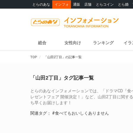
とらのあな
インフォ
通販
店舗
とらコイン
とら婚
総合
女性向け
ランキング
イラ
TOP
「山田2丁目」の記事一覧
「山田2丁目」タグ記事一覧
とらのあなインフォメーションでは、「ドラマCD『食
レゼントフェア 開催決定！」など、山田2丁目に関す
ち早くお届けします！
関連タグ：
#食べてもおいしくありません