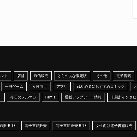
ベント
店舗
通信販売
とらのあな限定版
その他
電子書籍
一般ゲーム
女性向け
アプリ
BL初心者におすすめコミック
ー
今日のメルマガ
Fantia
通販アップデート情報
印刷所インタビ
販 R-18
電子書籍販売
電子書籍販売 R-18
女性向け電子書籍販売