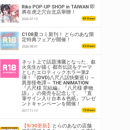
Riko POP-UP SHOP in TAIWAN 即
將在虎之穴台北店舉辦！
88 Views
2026.07.13
C108夏コミ新刊！ とらのあな限
定特典フェアが開催！
82 Views
2026.08.07
ネット上で話題沸騰となった、叙
火先生が描く 都市伝説をテーマ
としたエロティックホラー第2
弾！『(DVD)八尺八話快樂巡り ～
異形怪奇譚～ THE ANIMATION
『八尺様 完結編』『八尺様 夢物
語』』の発売を記念して、 『直
筆サイン入り台本＆色紙』プレゼ
ントキャンペーンを開催！
72 Views
2017.11.13
【9/30更新】
とらのあなの店舗