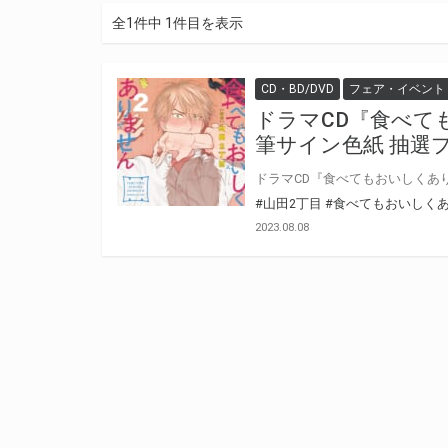
全1件中 1件目を表示
CD・BD/DVD
フェア・イベント
ドラマCD『食べて
筆サイン色紙 抽選
#山田2丁目
#食べてもおいしく
2023.08.08