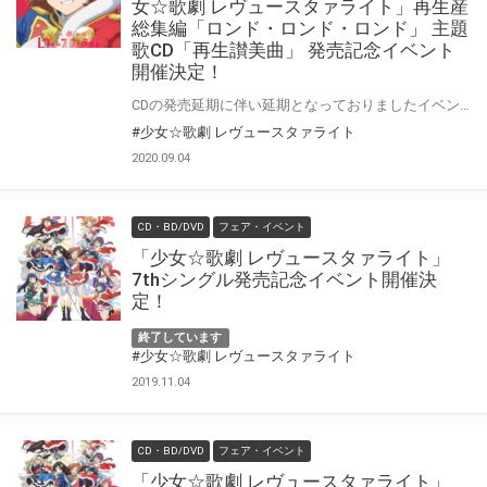
女☆歌劇 レヴュースタァライト」再生産
総集編「ロンド・ロンド・ロンド」 主題
歌CD「再生讃美曲」 発売記念イベント
開催決定！
CDの発売延期に伴い延期となっておりましたイベントにつきまして、改めまして開催日程・応募期間が決定いたしました。 すでにご応募頂いているお客様は、そのまま当該の振替日程に応募が引き継がれます。 調整に時間を要しまして、発売日間際でのご案内となりましたことお詫び申し上げます。 ご理解・ご協力の程宜しくお願い申し上げます。 ※2020年9月現在、政府の感染症対策の規定に則り、実施の際は各会場収容人数の50%以下でのキャパシティ設定とさせていただきます。 ※イベント実施の際、各会場での感染症対策の実施・皆様に御協力のお願いをする予定です。詳しくは当選メール御確認ください。 https://revuestarlight.com/news/6757/ 劇場版「少女☆歌劇 レヴュースタァライト」再生産総集編「ロンド・ロンド・ロンド」 主題歌CD「再生讃美曲」の発売が決定！ こちらの作品の発売を記念して、対象店舗で対象商品を全額内金にてご予約または、ご購入頂いたお客様に「イベント応募抽選券」をプレゼント致します。 是非、奮ってご応募ください♪
#少女☆歌劇 レヴュースタァライト
2020.09.04
CD・BD/DVD
フェア・イベント
「少女☆歌劇 レヴュースタァライト」
7thシングル発売記念イベント開催決
定！
終了しています
#少女☆歌劇 レヴュースタァライト
2019.11.04
CD・BD/DVD
フェア・イベント
「少女☆歌劇 レヴュースタァライト」