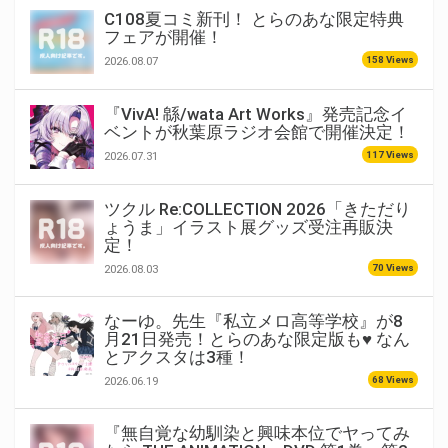
C108夏コミ新刊！ とらのあな限定特典
フェアが開催！
158 Views
2026.08.07
『VivA! 緜/wata Art Works』発売記念イ
ベントが秋葉原ラジオ会館で開催決定！
117 Views
2026.07.31
ツクル Re:COLLECTION 2026「きただり
ょうま」イラスト展グッズ受注再販決
定！
70 Views
2026.08.03
なーゆ。先生『私立メロ高等学校』が8
月21日発売！とらのあな限定版も♥ なん
とアクスタは3種！
68 Views
2026.06.19
『無自覚な幼馴染と興味本位でヤってみ