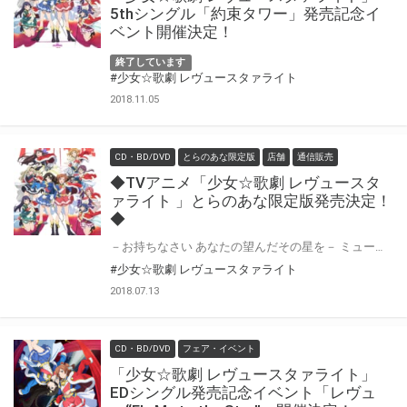
5thシングル「約束タワー」発売記念イ
ベント開催決定！
終了しています
#少女☆歌劇 レヴュースタァライト
2018.11.05
CD・BD/DVD
とらのあな限定版
店舗
通信販売
◆TVアニメ「少女☆歌劇 レヴュースタ
ァライト 」とらのあな限定版発売決定！
◆
－お持ちなさい あなたの望んだその星を－ ミュージカル×アニメーションで紡ぐ、二層展開式少女歌劇「少女☆歌劇 レヴュースタァライト」 今年最大級の話題作が2018年7月、ついにTVアニメーションにて開演！ そして、早くもBlu-ray BOXの発売が決定！併せて全巻で「とらのあな限定版」の発売も決定しました！ 更に、サイン入り台本プレゼントキャンペーン・各巻で早期予約特典実施と盛り沢山でお届けします！
#少女☆歌劇 レヴュースタァライト
2018.07.13
CD・BD/DVD
フェア・イベント
「少女☆歌劇 レヴュースタァライト」
EDシングル発売記念イベント「レヴュ