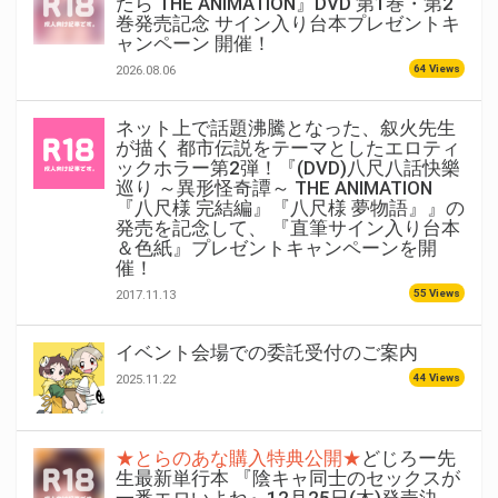
たら THE ANIMATION』DVD 第1巻・第2
巻発売記念 サイン入り台本プレゼントキ
ャンペーン 開催！
64 Views
2026.08.06
ネット上で話題沸騰となった、叙火先生
が描く 都市伝説をテーマとしたエロティ
ックホラー第2弾！『(DVD)八尺八話快樂
巡り ～異形怪奇譚～ THE ANIMATION
『八尺様 完結編』『八尺様 夢物語』』の
発売を記念して、 『直筆サイン入り台本
＆色紙』プレゼントキャンペーンを開
催！
55 Views
2017.11.13
イベント会場での委託受付のご案内
44 Views
2025.11.22
★とらのあな購入特典公開★
どじろー先
生最新単行本 『陰キャ同士のセックスが