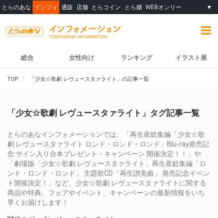
とらのあな
インフォ
通販
店舗
とらコイン
とら婚
WEBオンリー
▼
総合
女性向け
ランキング
イラスト展
TOP
「少女☆歌劇 レヴュースタァライト」の記事一覧
「少女☆歌劇 レヴュースタァライト」タグ記事一覧
とらのあなインフォメーションでは、「再生産総集編「少女☆歌
劇 レヴュースタァライト ロンド・ロンド・ロンド」Blu-ray発売記
念 サイン入り台本プレゼント・キャンペーン 開催決定！！」や
「劇場版「少女☆歌劇 レヴュースタァライト」再生産総集編「ロ
ンド・ロンド・ロンド」 主題歌CD「再生讃美曲」 発売記念イベン
ト開催決定！」など、少女☆歌劇 レヴュースタァライトに関する
商品や特典、フェアやイベント、キャンペーンの最新情報をいち
早くお届けします！