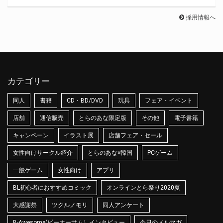
採用情報へ
カテゴリー
同人
書籍
CD・BD/DVD
玩具
フェア・イベント
店舗
通信販売
とらのあな限定版
その他
電子書籍
キャンペーン
イラスト展
店舗フェア・セール
女性向けサークル紹介
とらのあな×韓国
PCゲーム
一般ゲーム
女性向け
アプリ
BL初心者におすすめコミック
オンラインとら祭り2020夏
大感謝祭
ツクルノモリ
同人アンケート
B-Awesome(ビーオーサム）インタビュー
今日のメルマガ