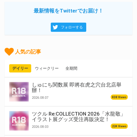
最新情報をTwitterでお届け！
フォローする
人気の記事
デイリー
ウィークリー
全期間
しゅにち関数展 即將在虎之穴台北店舉
辦！
838 Views
2026.08.07
ツクル Re:COLLECTION 2026「水龍敬」
イラスト展グッズ受注再販決定！
224 Views
2026.08.03