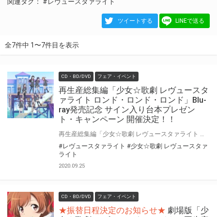
関連タグ：
#レヴュースタァライト
ツイートする
LINEで送る
全7件中 1〜7件目を表示
CD・BD/DVD
フェア・イベント
再生産総集編「少女☆歌劇 レヴュースタ
ァライト ロンド・ロンド・ロンド」Blu-
ray発売記念 サイン入り台本プレゼン
ト・キャンペーン 開催決定！！
再生産総集編「少女☆歌劇 レヴュースタァライト ロンド・ロンド・ロンド」Blu-rayを、 とらのあな対象店舗で全額内金にてご予約、もしくはご購入いただきましたお客様に「応募抽選シリアル」をお渡し致します。 「応募抽選シリアル」に記載されている応募要項に従って必要事項をご記入の上、ご応募いただいたお客様に抽選でプレゼントを差し上げます！
#レヴュースタァライト
#少女☆歌劇 レヴュースタァ
ライト
2020.09.25
CD・BD/DVD
フェア・イベント
★振替日程決定のお知らせ★
劇場版「少