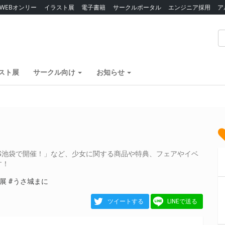
WEBオンリー
イラスト展
電子書籍
サークルポータル
エンジニア採用
ア
スト展
サークル向け
お知らせ
G池袋で開催！」など、少女に関する商品や特典、フェアやイベ
す！
展
#うさ城まに
ツイートする
LINEで送る