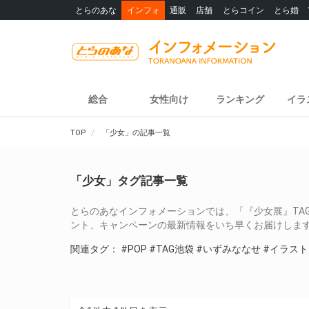
とらのあな
インフォ
通販
店舗
とらコイン
とら婚
総合
女性向け
ランキング
イラ
TOP
「少女」の記事一覧
「少女」タグ記事一覧
とらのあなインフォメーションでは、「『少女展』TA
ント、キャンペーンの最新情報をいち早くお届けしま
関連タグ：
#POP
#TAG池袋
#いずみななせ
#イラスト