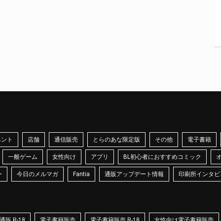
ベント
店舗
通信販売
とらのあな限定版
その他
電子書籍
一般ゲーム
女性向け
アプリ
BL初心者におすすめコミック
ー
今日のメルマガ
Fantia
通販アップデート情報
印刷所インタビ
販 R-18
電子書籍販売
電子書籍販売 R-18
女性向け電子書籍販売