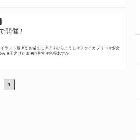
袋で開催！
#イラスト展
#うさ城まに
#そりむらようじ
#ファイカプリコ
#少女
つみ
#玉之けだま
#睦月堂
#色谷あすか
1