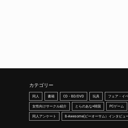
カテゴリー
同人
書籍
CD・BD/DVD
玩具
フェア・イ
女性向けサークル紹介
とらのあな×韓国
PCゲーム
同人アンケート
B-Awesome(ビーオーサム）インタビュ