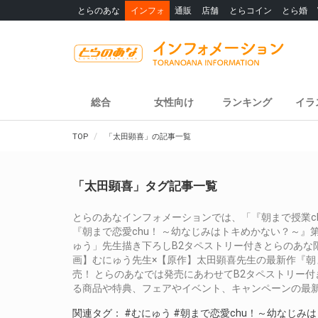
とらのあな
インフォ
通販
店舗
とらコイン
とら婚
総合
女性向け
ランキング
イラ
TOP
「太田顕喜」の記事一覧
「太田顕喜」タグ記事一覧
とらのあなインフォメーションでは、「『朝まで授業c
『朝まで恋愛chu！ ～幼なじみはトキめかない？～』第
ゅう」先生描き下ろしB2タペストリー付きとらのあな
画】むにゅう先生×【原作】太田顕喜先生の最新作『朝ま
売！ とらのあなでは発売にあわせてB2タペストリー
る商品や特典、フェアやイベント、キャンペーンの最
関連タグ：
#むにゅう
#朝まで恋愛chu！～幼なじみ