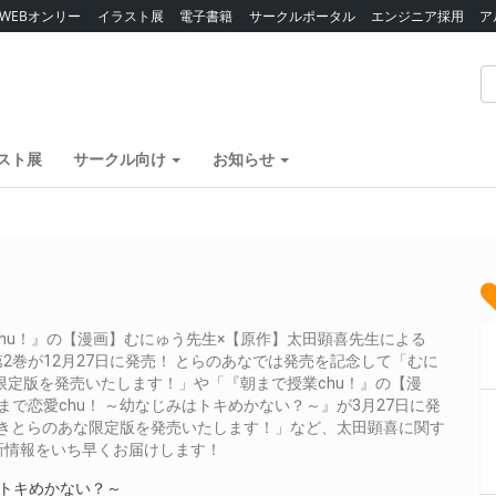
WEBオンリー
イラスト展
電子書籍
サークルポータル
エンジニア採用
ア
スト展
サークル向け
お知らせ
hu！』の【漫画】むにゅう先生×【原作】太田顕喜先生による
2巻が12月27日に発売！ とらのあなでは発売を記念して「むに
限定版を発売いたします！」や「『朝まで授業chu！』の【漫
で恋愛chu！ ～幼なじみはトキめかない？～』が3月27日に発
付きとらのあな限定版を発売いたします！」など、太田顕喜に関す
新情報をいち早くお届けします！
はトキめかない？～