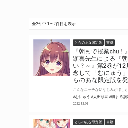
全2件中 1〜2件目を表示
とらのあな限定版
書籍
『朝まで授業chu
顕喜先生による『朝
い？～』第2巻が1
念して「むにゅう」
らのあな限定版を
#むにゅう
#太田顕喜
#朝まで恋
2022.12.09
とらのあな限定版
書籍