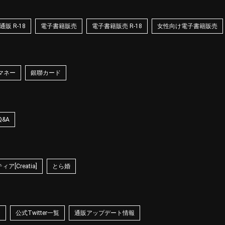
販 R-18
電子書籍販売
電子書籍販売 R-18
女性向け電子書籍販売
マネー
銀聯カード
Q&A
ア[Creatia]
とら婚
☆
公式Twitter一覧
通販アップデート情報