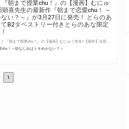
★
『朝まで授業chu！』の【漫画】むにゅ
顕喜先生の最新作『朝まで恋愛chu！ ～
ない？～』が3月27日に発売！ とらのあ
てB2タペストリー付きとらのあな限定
す！
ボーイ・ミーツ・幼馴染みガール！ 『朝まで授業chu！』の【漫画】むにゅう先生×【原作】太田顕喜先生の最新作『朝まで恋愛chu！ ～幼なじみはトキめかない？～』が3月27日に発売！ とらのあなでは発売を記念して「B2タペストリー付きとらのあな限定版」をご用意いたしました。 イラストは「むにゅう」先生の描き下ろしイラストです！ とらのあな限定版は限られておりますのでお見逃しなくっ！！
愛chu！～幼なじみはトキめかない？～
1