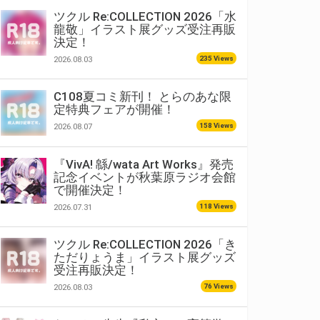
ツクル Re:COLLECTION 2026「水
龍敬」イラスト展グッズ受注再販
決定！
235 Views
2026.08.03
C108夏コミ新刊！ とらのあな限
定特典フェアが開催！
158 Views
2026.08.07
『VivA! 緜/wata Art Works』発売
記念イベントが秋葉原ラジオ会館
で開催決定！
118 Views
2026.07.31
ツクル Re:COLLECTION 2026「き
ただりょうま」イラスト展グッズ
受注再販決定！
76 Views
2026.08.03