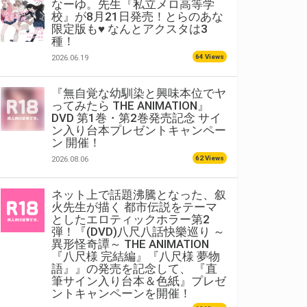
なーゆ。先生『私立メロ高等学
校』が8月21日発売！とらのあな
限定版も♥ なんとアクスタは3
種！
64 Views
2026.06.19
『無自覚な幼馴染と興味本位でヤ
ってみたら THE ANIMATION』
DVD 第1巻・第2巻発売記念 サイ
ン入り台本プレゼントキャンペー
ン 開催！
62 Views
2026.08.06
ネット上で話題沸騰となった、叙
火先生が描く 都市伝説をテーマ
としたエロティックホラー第2
弾！『(DVD)八尺八話快樂巡り ～
異形怪奇譚～ THE ANIMATION
『八尺様 完結編』『八尺様 夢物
語』』の発売を記念して、 『直
筆サイン入り台本＆色紙』プレゼ
ントキャンペーンを開催！