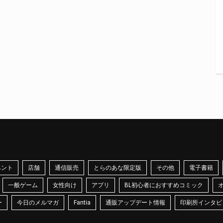
ベント
店舗
通信販売
とらのあな限定版
その他
電子書籍
一般ゲーム
女性向け
アプリ
BL初心者におすすめコミック
ー
今日のメルマガ
Fantia
通販アップデート情報
印刷所インタビ