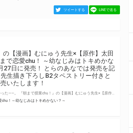
ツイートする
LINEで送る
！』の【漫画】むにゅう先生×【原作】太田
まで恋愛chu！ ～幼なじみはトキめかな
2月27日に発売！ とらのあなでは発売を記
先生描き下ろしB2タペストリー付きと
発売いたします！
こんなエッチな幼なじみがほしかった――。 『朝まで授業chu！』の【漫画】むにゅう先生×【原作】太田顕喜先生による 『朝まで恋愛chu！ ～幼なじみはトキめかない？～』の最新第2巻が12月27日(火)に発売！ とらのあなでは最新刊の発売を記念して「B2タペストリー付き」とらのあな限定版を発売いたします。 タペストリーのイラストは「むにゅう」先生の描き下ろしです！ とらのあな限定版の数は限られていますので、是非お早めにお求めください！
愛chu！～幼なじみはトキめかない？～