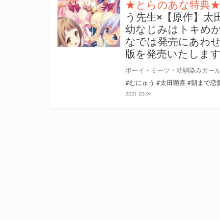
★とらのあな特典
う先生×【原作】太田
幼なじみはトキめか
なでは発売にあわせ
版を発売いたしま
#むにゅう
#太田顕喜
#朝まで恋
2021.03.24