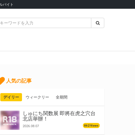
ルバイト
人気の記事
デイリー
ウィークリー
全期間
しゅにち関数展 即將在虎之穴台
北店舉辦！
862 Views
2026.08.07