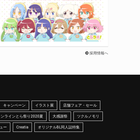
採用情報へ
キャンペーン
イラスト展
店舗フェア・セール
オンラインとら祭り2020夏
大感謝祭
ツクルノモリ
ュー
Creatia
オリジナルBL同人誌特集