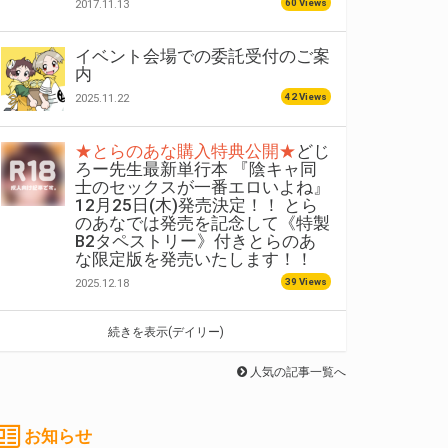
60 Views
2017.11.13
イベント会場での委託受付のご案
内
42 Views
2025.11.22
★とらのあな購入特典公開★
どじ
ろー先生最新単行本 『陰キャ同
士のセックスが一番エロいよね』
12月25日(木)発売決定！！ とら
のあなでは発売を記念して《特製
B2タペストリー》付きとらのあ
な限定版を発売いたします！！
39 Views
2025.12.18
続きを表示(デイリー)
人気の記事一覧へ
お知らせ