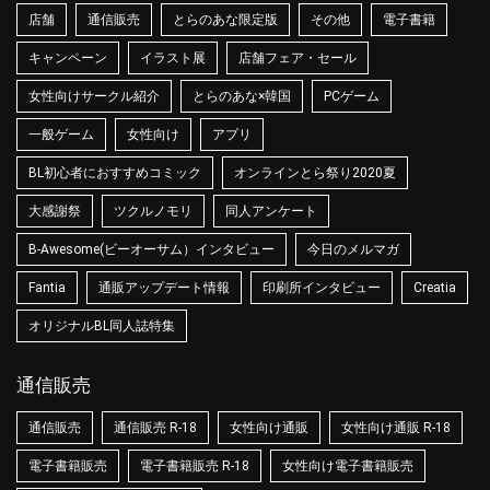
店舗
通信販売
とらのあな限定版
その他
電子書籍
キャンペーン
イラスト展
店舗フェア・セール
女性向けサークル紹介
とらのあな×韓国
PCゲーム
一般ゲーム
女性向け
アプリ
BL初心者におすすめコミック
オンラインとら祭り2020夏
大感謝祭
ツクルノモリ
同人アンケート
B-Awesome(ビーオーサム）インタビュー
今日のメルマガ
Fantia
通販アップデート情報
印刷所インタビュー
Creatia
オリジナルBL同人誌特集
通信販売
通信販売
通信販売 R-18
女性向け通販
女性向け通販 R-18
電子書籍販売
電子書籍販売 R-18
女性向け電子書籍販売