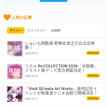
人気の記事
デイリー
ウィークリー
全期間
しゅにち関数展 即將在虎之穴台北店舉
辦！
382 Views
2026.08.07
ツクル Re:COLLECTION 2026「水龍敬」
イラスト展グッズ受注再販決定！
186 Views
2026.08.03
『VivA! 緜/wata Art Works』発売記念イ
ベントが秋葉原ラジオ会館で開催決定！
156 Views
2026.07.31