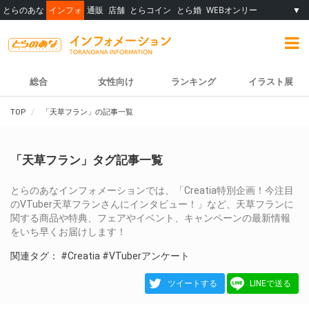
とらのあな
インフォ
通販
店舗
とらコイン
とら婚
WEBオンリー
▼
総合
女性向け
ランキング
イラスト展
TOP
「天草フラン」の記事一覧
「天草フラン」タグ記事一覧
とらのあなインフォメーションでは、「Creatia特別企画！今注目
のVTuber天草フランさんにインタビュー！」など、天草フランに
関する商品や特典、フェアやイベント、キャンペーンの最新情報
をいち早くお届けします！
関連タグ：
#Creatia
#VTuberアンケート
ツイートする
LINEで送る