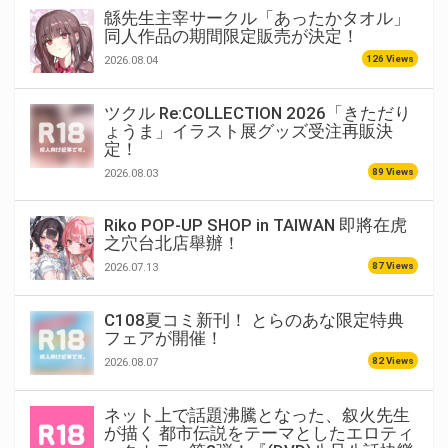
緜先生主宰サークル「あったかタオル」
同人作品の期間限定販売が決定！
126 Views
2026.08.04
ツクル Re:COLLECTION 2026「きただり
ょうま」イラスト展グッズ受注再販決
定！
89 Views
2026.08.03
Riko POP-UP SHOP in TAIWAN 即將在虎
之穴台北店舉辦！
87 Views
2026.07.13
C108夏コミ新刊！ とらのあな限定特典
フェアが開催！
82 Views
2026.08.07
ネット上で話題沸騰となった、叙火先生
が描く 都市伝説をテーマとしたエロティ