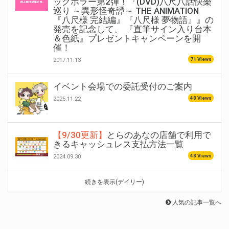
ックホラー第2弾！『(DVD)八尺八話快樂
巡り ～異形怪奇譚～ THE ANIMATION
『八尺様 完結編』『八尺様 夢物語』』の
発売を記念して、 『直筆サイン入り台本
＆色紙』プレゼントキャンペーンを開
催！
71 Views
2017.11.13
イベント会場での委託受付のご案内
48 Views
2025.11.22
【9/30更新】
とらのあなの店舗で利用で
きるキャッシュレス支払方法一覧
48 Views
2024.09.30
続きを表示(デイリー)
人気の記事一覧へ