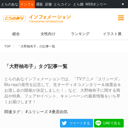
とらのあな
インフォ
通販
店舗
とらコイン
とら婚
WEBオンリー
▼
総合
女性向け
ランキング
イラスト展
TOP
「大野柚布子」の記事一覧
「大野柚布子」タグ記事一覧
とらのあなインフォメーションでは、「TVアニメ「ユリシーズ」
Blu-rayの発売を記念して、生オーディオコメンタリー＆抽選会＆
お渡し会の開催が決定しました！」など、大野柚布子に関する商
品や特典、フェアやイベント、キャンペーンの最新情報をいち早
くお届けします！
関連タグ：
#ユリシーズ
#桑原由気
ツイートする
LINEで送る