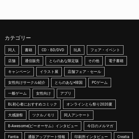
カテゴリー
同人
書籍
CD・BD/DVD
玩具
フェア・イベント
店舗
通信販売
とらのあな限定版
その他
電子書籍
キャンペーン
イラスト展
店舗フェア・セール
女性向けサークル紹介
とらのあな×韓国
PCゲーム
一般ゲーム
女性向け
アプリ
BL初心者におすすめコミック
オンラインとら祭り2020夏
大感謝祭
ツクルノモリ
同人アンケート
B-Awesome(ビーオーサム）インタビュー
今日のメルマガ
Fantia
通販アップデート情報
印刷所インタビュー
Creatia