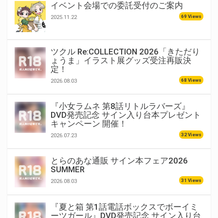
イベント会場での委託受付のご案内
69 Views
2025.11.22
ツクル Re:COLLECTION 2026「きただり
ょうま」イラスト展グッズ受注再販決
定！
68 Views
2026.08.03
『小女ラムネ 第8話リトルラバーズ』
DVD発売記念 サイン入り台本プレゼント
キャンペーン 開催！
32 Views
2026.07.23
とらのあな通販 サイン本フェア2026
SUMMER
31 Views
2026.08.03
『夏と箱 第1話電話ボックスでボーイミ
ーツガール』DVD発売記念 サイン入り台