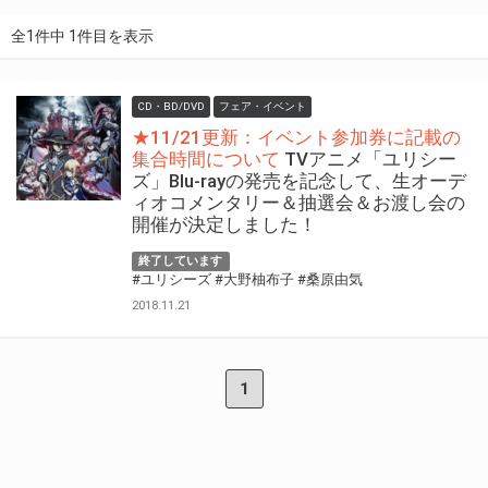
全1件中 1件目を表示
CD・BD/DVD
フェア・イベント
★11/21更新：イベント参加券に記載の
集合時間について
TVアニメ「ユリシー
ズ」Blu-rayの発売を記念して、生オーデ
ィオコメンタリー＆抽選会＆お渡し会の
開催が決定しました！
終了しています
#ユリシーズ
#大野柚布子
#桑原由気
2018.11.21
1