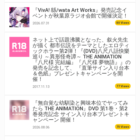
『VivA! 緜/wata Art Works』発売記念イ
ベントが秋葉原ラジオ会館で開催決定！
80 Views
2026.07.31
ネット上で話題沸騰となった、叙火先生
が描く 都市伝説をテーマとしたエロティ
ックホラー第2弾！『(DVD)八尺八話快樂
巡り ～異形怪奇譚～ THE ANIMATION
『八尺様 完結編』『八尺様 夢物語』』の
発売を記念して、 『直筆サイン入り台本
＆色紙』プレゼントキャンペーンを開
催！
77 Views
2017.11.13
『無自覚な幼馴染と興味本位でヤってみ
たら THE ANIMATION』DVD 第1巻・第2
巻発売記念 サイン入り台本プレゼントキ
ャンペーン 開催！
75 Views
2026.08.06