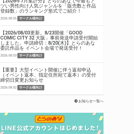
【2026年7月集計分】とらのあなで今最もア
ツい男性向け人気ジャンルを「販売数と作品
登録数」のランキング形式でご紹介！
2026.08.05
サークル様向け
【2026/08/03更新。8/23開催「GOOD
COMIC CITY 32 大阪」事前発送申請受付開始
しました。申請締切：8/20(木)】とらのあな
委託作品を イベント会場で発送受付！
2026.08.03
サークル様向け
【重要】大型イベント開催に伴う返却申込
（イベント返本、指定住所宛て返本）の受付
締切日変更お知らせ
2026.08.02
サークル様向け
お知らせ一覧へ