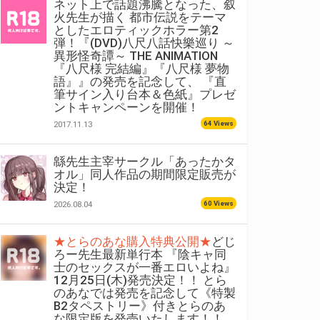
ネット上で話題沸騰となった、叙
火先生が描く 都市伝説をテーマ
としたエロティックホラー第2
弾！『(DVD)八尺八話快樂巡り ～
異形怪奇譚～ THE ANIMATION
『八尺様 完結編』『八尺様 夢物
語』』の発売を記念して、 『直
筆サイン入り台本＆色紙』プレゼ
ントキャンペーンを開催！
64 Views
2017.11.13
緜先生主宰サークル「あったかタ
オル」同人作品の期間限定販売が
決定！
60 Views
2026.08.04
★とらのあな購入特典公開★
どじ
ろー先生最新単行本 『陰キャ同
士のセックスが一番エロいよね』
12月25日(木)発売決定！！ とら
のあなでは発売を記念して《特製
B2タペストリー》付きとらのあ
な限定版を発売いたします！！