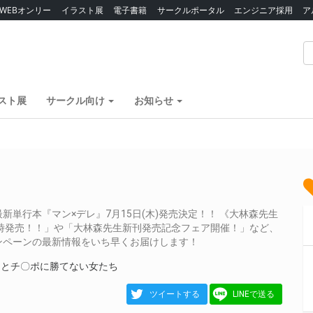
WEBオンリー
イラスト展
電子書籍
サークルポータル
エンジニア採用
ア
スト展
サークル向け
お知らせ
単行本『マン×デレ』7月15日(木)発売決定！！ 《大林森先生
時発売！！」や「大林森先生新刊発売記念フェア開催！」など、
ンペーンの最新情報をいち早くお届けします！
っとチ〇ポに勝てない女たち
ツイートする
LINEで送る