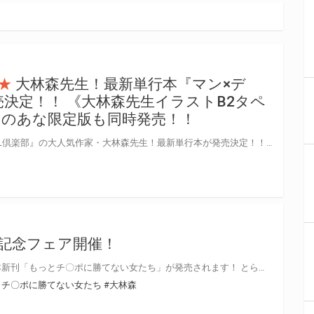
★
大林森先生！最新単行本『マン×デ
発売決定！！ 《大林森先生イラストB2タペ
らのあな限定版も同時発売！！
人気成年向けコミック誌『ANGEL倶楽部』の大人気作家・大林森先生！最新単行本が発売決定！！ 『ANGEL倶楽部』に掲載された人気シリーズ『マン×デレ』シリーズを全収録のほか人気作品をまとめた待望の一冊が登場！！ そして、とらのあなでは、大林森先生・最新単行本『マン×デレ』発売を記念して、《大林森先生イラストB2タペストリー》付きとらのあな限定版をご用意しました！！ お買い逃しのないよう、是非お求めください！
記念フェア開催！
12月17日(火) 大林森先生の単行本新刊「もっとチ〇ポに勝てない女たち」が発売されます！ とらのあなではこちらの発売を記念しまして、大林森先生の既刊単行本「チ×ポに勝てない女たち」ご購入の方に、「復刻イラストカード」をプレゼントいたします！
とチ〇ポに勝てない女たち
#大林森