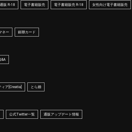
販 R-18
電子書籍販売
電子書籍販売 R-18
女性向け電子書籍販売
マネー
銀聯カード
Q&A
ア[Creatia]
とら婚
☆
公式Twitter一覧
通販アップデート情報