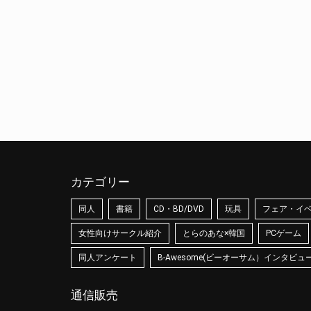
カテゴリー
同人
書籍
CD・BD/DVD
玩具
フェア・イ
女性向けサークル紹介
とらのあな×韓国
PCゲーム
同人アンケート
B-Awesome(ビーオーサム）インタビュ
通信販売