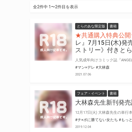
全2件中 1〜2件目を表示
とらのあな限定版
書籍
★共通購入特典公開
レ』7月15日(木)
ストリー》付きと
#マン×デレ
#大林森
2021.07.06
フェア・イベント
書籍
大林森先生新刊発売
#チ×ポに勝てない女たち
#もっ
2019.12.04