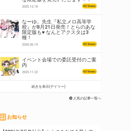
44 Views
2025.12.18
なーゆ。先生『私立メロ高等学
校』が8月21日発売！とらのあな
限定版も♥ なんとアクスタは3
種！
44 Views
2026.06.19
イベント会場での委託受付のご案
内
43 Views
2025.11.22
続きを表示(デイリー)
人気の記事一覧へ
お知らせ