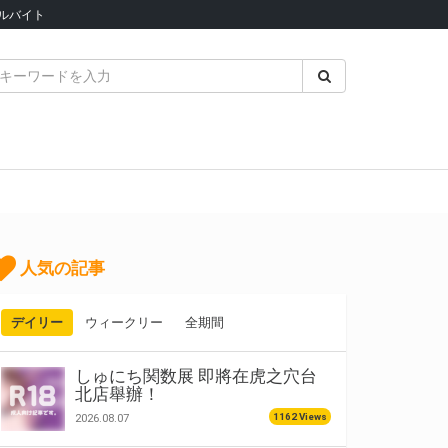
ルバイト
人気の記事
デイリー
ウィークリー
全期間
しゅにち関数展 即將在虎之穴台
北店舉辦！
1162 Views
2026.08.07