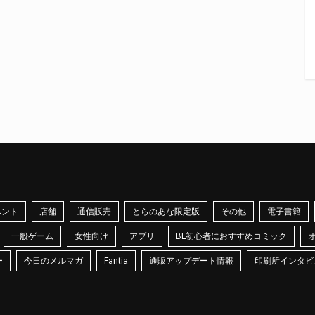
ベント
店舗
通信販売
とらのあな限定版
その他
電子書籍
一般ゲーム
女性向け
アプリ
BL初心者におすすめコミック
ー
今日のメルマガ
Fantia
通販アップデート情報
印刷所インタビ