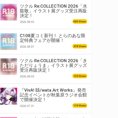
ツクル Re:COLLECTION 2026「水
龍敬」イラスト展グッズ受注再販
決定！
483 Views
2026.08.03
C108夏コミ新刊！ とらのあな限
定特典フェアが開催！
218 Views
2026.08.07
ツクル Re:COLLECTION 2026「き
ただりょうま」イラスト展グッズ
受注再販決定！
132 Views
2026.08.03
『VivA! 緜/wata Art Works』発売
記念イベントが秋葉原ラジオ会館
で開催決定！
119 Views
2026.07.31