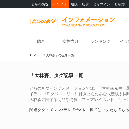
とらのあな
インフォ
通販
店舗
とらコイン
とら婚
総合
女性向け
ランキング
イラ
TOP
「大林森」の記事一覧
「大林森」タグ記事一覧
とらのあなインフォメーションでは、「大林森先生！最新
イラストB2タペストリー》付きとらのあな限定版も同
大林森に関する商品や特典、フェアやイベント、キャ
関連タグ：
#マン×デレ
#チ×ポに勝てない女たち
#も