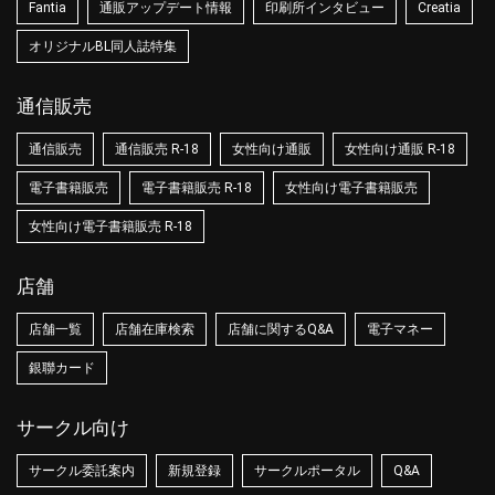
Fantia
通販アップデート情報
印刷所インタビュー
Creatia
オリジナルBL同人誌特集
通信販売
通信販売
通信販売 R-18
女性向け通販
女性向け通販 R-18
電子書籍販売
電子書籍販売 R-18
女性向け電子書籍販売
女性向け電子書籍販売 R-18
店舗
店舗一覧
店舗在庫検索
店舗に関するQ&A
電子マネー
銀聯カード
サークル向け
サークル委託案内
新規登録
サークルポータル
Q&A