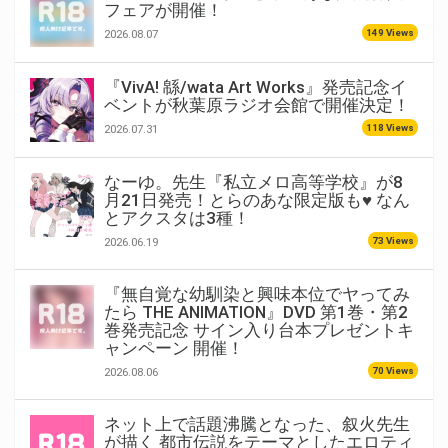
フェアが開催！
149 Views
2026.08.07
『VivA! 緜/wata Art Works』発売記念イ
ベントが秋葉原ラジオ会館で開催決定！
118 Views
2026.07.31
なーゆ。先生『私立メロ高等学校』が8
月21日発売！とらのあな限定版も♥ なん
とアクスタは3種！
73 Views
2026.06.19
『無自覚な幼馴染と興味本位でヤってみ
たら THE ANIMATION』DVD 第1巻・第2
巻発売記念 サイン入り台本プレゼントキ
ャンペーン 開催！
70 Views
2026.08.06
ネット上で話題沸騰となった、叙火先生
が描く 都市伝説をテーマとしたエロティ