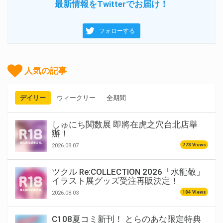
最新情報をTwitterでお届け！
フォローする
人気の記事
デイリー
ウィークリー
全期間
しゅにち関数展 即將在虎之穴台北店舉
辦！
773 Views
2026.08.07
ツクル Re:COLLECTION 2026「水龍敬」
イラスト展グッズ受注再販決定！
184 Views
2026.08.03
C108夏コミ新刊！ とらのあな限定特典