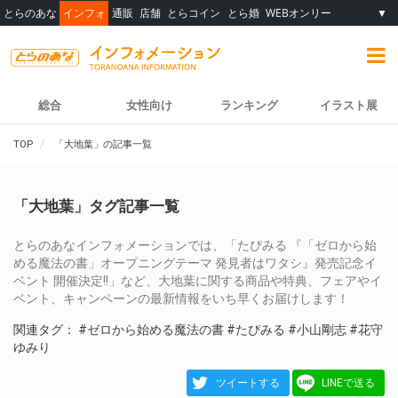
とらのあな
インフォ
通販
店舗
とらコイン
とら婚
WEBオンリー
▼
総合
女性向け
ランキング
イラスト展
TOP
「大地葉」の記事一覧
「大地葉」タグ記事一覧
とらのあなインフォメーションでは、「たぴみる 『「ゼロから始
める魔法の書」オープニングテーマ 発見者はワタシ』発売記念イ
ベント 開催決定!!」など、大地葉に関する商品や特典、フェアやイ
ベント、キャンペーンの最新情報をいち早くお届けします！
関連タグ：
#ゼロから始める魔法の書
#たぴみる
#小山剛志
#花守
ゆみり
ツイートする
LINEで送る