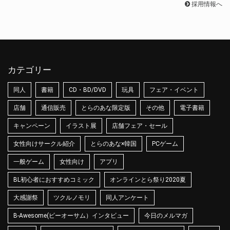
採用情報へ
カテゴリー
同人
書籍
CD・BD/DVD
玩具
フェア・イベント
店舗
通信販売
とらのあな限定版
その他
電子書籍
キャンペーン
イラスト展
店舗フェア・セール
女性向けサークル紹介
とらのあな×韓国
PCゲーム
一般ゲーム
女性向け
アプリ
BL初心者におすすめコミック
オンラインとら祭り2020夏
大感謝祭
ツクルノモリ
同人アンケート
B-Awesome(ビーオーサム）インタビュー
今日のメルマガ