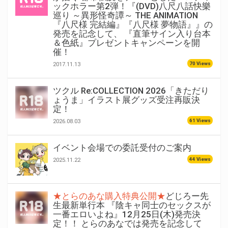
ックホラー第2弾！『(DVD)八尺八話快樂
巡り ～異形怪奇譚～ THE ANIMATION
『八尺様 完結編』『八尺様 夢物語』』の
発売を記念して、 『直筆サイン入り台本
＆色紙』プレゼントキャンペーンを開
催！
70 Views
2017.11.13
ツクル Re:COLLECTION 2026「きただり
ょうま」イラスト展グッズ受注再販決
定！
61 Views
2026.08.03
イベント会場での委託受付のご案内
44 Views
2025.11.22
★とらのあな購入特典公開★
どじろー先
生最新単行本 『陰キャ同士のセックスが
一番エロいよね』12月25日(木)発売決
定！！ とらのあなでは発売を記念して