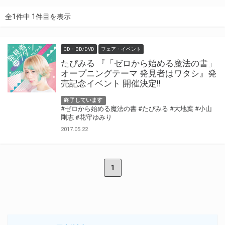
全1件中 1件目を表示
CD・BD/DVD
フェア・イベント
たぴみる 『「ゼロから始める魔法の書」
オープニングテーマ 発見者はワタシ』発
売記念イベント 開催決定!!
終了しています
#ゼロから始める魔法の書
#たぴみる
#大地葉
#小山
剛志
#花守ゆみり
2017.05.22
1