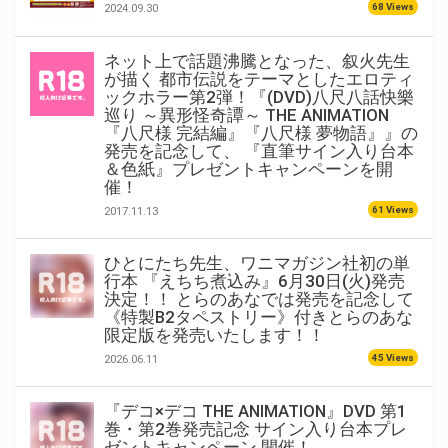
68 Views
2024.09.30
ネット上で話題沸騰となった、叙火先生
が描く 都市伝説をテーマとしたエロティ
ックホラー第2弾！『(DVD)八尺八話快樂
巡り ～異形怪奇譚～ THE ANIMATION
『八尺様 完結編』『八尺様 夢物語』』の
発売を記念して、 『直筆サイン入り台本
＆色紙』プレゼントキャンペーンを開
催！
61 Views
2017.11.13
ひとにたち先生、ワニマガジン社初の単
行本 『えちち煮込み』6月30日(火)発売
決定！！ とらのあなでは発売を記念して
《特製B2タペストリー》付きとらのあな
限定版を発売いたします！！
45 Views
2026.06.11
『デコ×デコ THE ANIMATION』DVD 第1
巻・第2巻発売記念 サイン入り台本プレ
ゼントキャンペーン 開催！