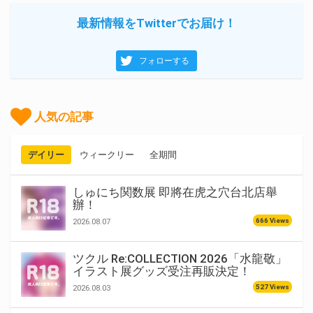
最新情報をTwitterでお届け！
フォローする
人気の記事
デイリー
ウィークリー
全期間
しゅにち関数展 即將在虎之穴台北店舉
辦！
666 Views
2026.08.07
ツクル Re:COLLECTION 2026「水龍敬」
イラスト展グッズ受注再販決定！
527 Views
2026.08.03