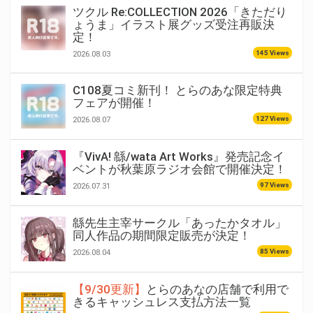
ツクル Re:COLLECTION 2026「きただり
ょうま」イラスト展グッズ受注再販決
定！
145 Views
2026.08.03
C108夏コミ新刊！ とらのあな限定特典
フェアが開催！
127 Views
2026.08.07
『VivA! 緜/wata Art Works』発売記念イ
ベントが秋葉原ラジオ会館で開催決定！
97 Views
2026.07.31
緜先生主宰サークル「あったかタオル」
同人作品の期間限定販売が決定！
85 Views
2026.08.04
【9/30更新】
とらのあなの店舗で利用で
きるキャッシュレス支払方法一覧