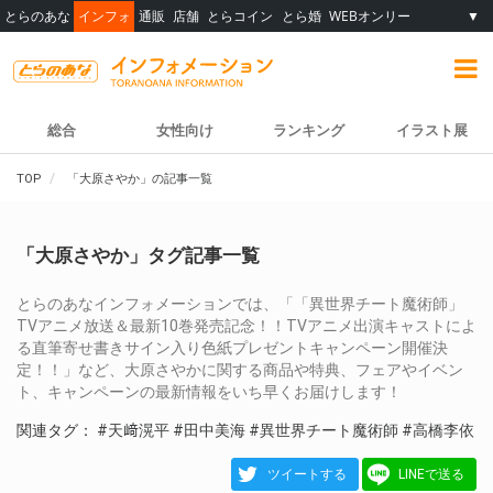
とらのあな
インフォ
通販
店舗
とらコイン
とら婚
WEBオンリー
▼
総合
女性向け
ランキング
イラスト展
TOP
「大原さやか」の記事一覧
「大原さやか」タグ記事一覧
とらのあなインフォメーションでは、「「異世界チート魔術師」
TVアニメ放送＆最新10巻発売記念！！TVアニメ出演キャストによ
る直筆寄せ書きサイン入り色紙プレゼントキャンペーン開催決
定！！」など、大原さやかに関する商品や特典、フェアやイベン
ト、キャンペーンの最新情報をいち早くお届けします！
関連タグ：
#天﨑滉平
#田中美海
#異世界チート魔術師
#高橋李依
ツイートする
LINEで送る