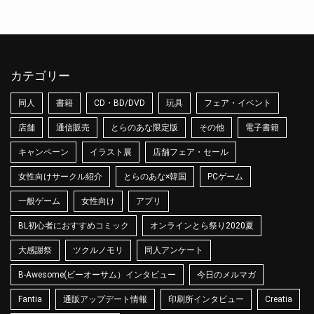
カテゴリー
同人
書籍
CD・BD/DVD
玩具
フェア・イベント
店舗
通信販売
とらのあな限定版
その他
電子書籍
キャンペーン
イラスト展
店舗フェア・セール
女性向けサークル紹介
とらのあな×韓国
PCゲーム
一般ゲーム
女性向け
アプリ
BL初心者におすすめコミック
オンラインとら祭り2020夏
大感謝祭
ツクルノモリ
同人アンケート
B-Awesome(ビーオーサム）インタビュー
今日のメルマガ
Fantia
通販アップデート情報
印刷所インタビュー
Creatia