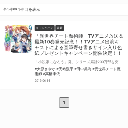
全1件中 1件目を表示
キャンペーン
書籍
「異世界チート魔術師」TVアニメ放送＆
最新10巻発売記念！！TVアニメ出演キ
ャストによる直筆寄せ書きサイン入り色
紙プレゼントキャンペーン開催決定！！
「小説家になろう」発、シリーズ累計200万部を突破した、チート魔術師による異世界ファンタジー英雄譚が遂にTVアニメ化！ とらのあなでは『異世界チート魔術師』のTVアニメ放送と最新10巻の発売を記念して、TVアニメ出演キャストによる直筆寄せ書きサインの入った色紙プレゼントキャンペーンを開催します！！ 貴重な直筆サイン入り色紙を手に入れるチャンスです！ 是非、奮ってご応募ください♪
#大原さやか
#天﨑滉平
#田中美海
#異世界チート魔
術師
#高橋李依
2019.06.14
1