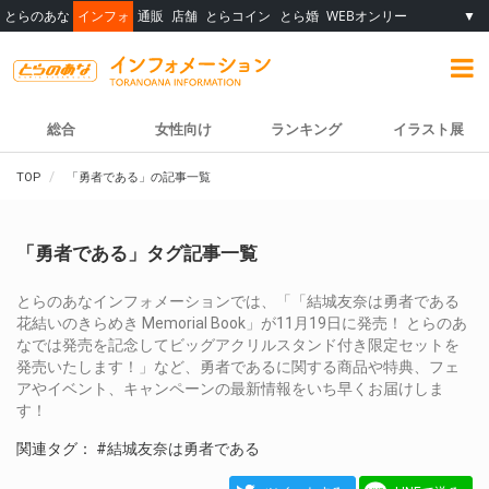
とらのあな
インフォ
通販
店舗
とらコイン
とら婚
WEBオンリー
▼
総合
女性向け
ランキング
イラスト展
TOP
「勇者である」の記事一覧
「勇者である」タグ記事一覧
とらのあなインフォメーションでは、「「結城友奈は勇者である
花結いのきらめき Memorial Book」が11月19日に発売！ とらのあ
なでは発売を記念してビッグアクリルスタンド付き限定セットを
発売いたします！」など、勇者であるに関する商品や特典、フェ
アやイベント、キャンペーンの最新情報をいち早くお届けしま
す！
関連タグ：
#結城友奈は勇者である