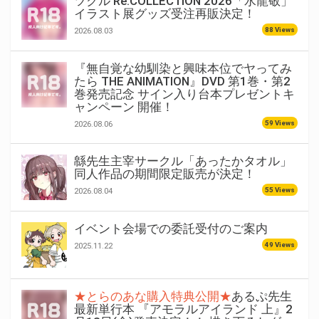
ツクル Re:COLLECTION 2026「水龍敬」
イラスト展グッズ受注再販決定！
88 Views
2026.08.03
『無自覚な幼馴染と興味本位でヤってみ
たら THE ANIMATION』DVD 第1巻・第2
巻発売記念 サイン入り台本プレゼントキ
ャンペーン 開催！
59 Views
2026.08.06
緜先生主宰サークル「あったかタオル」
同人作品の期間限定販売が決定！
55 Views
2026.08.04
イベント会場での委託受付のご案内
49 Views
2025.11.22
★とらのあな購入特典公開★
あるぷ先生
最新単行本 『アモラルアイランド 上』2