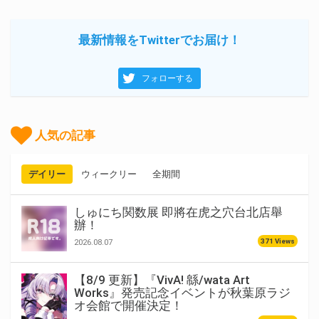
最新情報をTwitterでお届け！
フォローする
人気の記事
デイリー
ウィークリー
全期間
しゅにち関数展 即將在虎之穴台北店舉
辦！
371 Views
2026.08.07
【8/9 更新】『VivA! 緜/wata Art
Works』発売記念イベントが秋葉原ラジ
オ会館で開催決定！