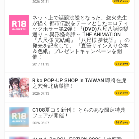
203 Views
2026.07.31
ネット上で話題沸騰となった、叙火先生
が描く 都市伝説をテーマとしたエロティ
ックホラー第2弾！『(DVD)八尺八話快樂
巡り ～異形怪奇譚～ THE ANIMATION
『八尺様 完結編』『八尺様 夢物語』』の
発売を記念して、 『直筆サイン入り台本
＆色紙』プレゼントキャンペーンを開
催！
97 Views
2017.11.13
Riko POP-UP SHOP in TAIWAN 即將在虎
之穴台北店舉辦！
97 Views
2026.07.13
C108夏コミ新刊！ とらのあな限定特典
フェアが開催！
96 Views
2026.08.07