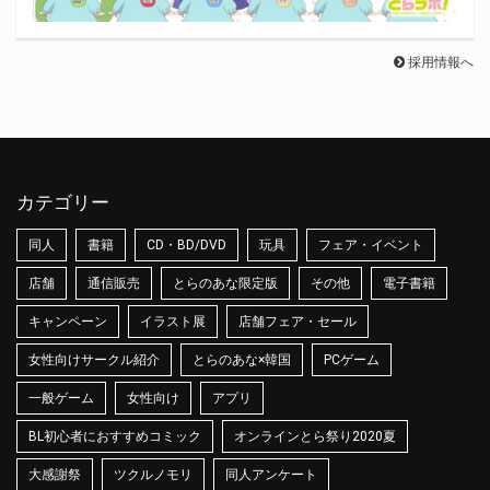
採用情報へ
カテゴリー
同人
書籍
CD・BD/DVD
玩具
フェア・イベント
店舗
通信販売
とらのあな限定版
その他
電子書籍
キャンペーン
イラスト展
店舗フェア・セール
女性向けサークル紹介
とらのあな×韓国
PCゲーム
一般ゲーム
女性向け
アプリ
BL初心者におすすめコミック
オンラインとら祭り2020夏
大感謝祭
ツクルノモリ
同人アンケート