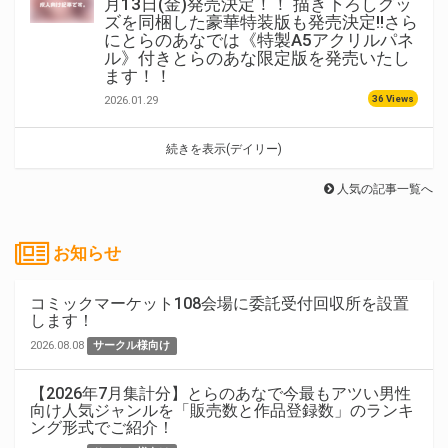
月13日(金)発売決定！！ 描き下ろしグッ
ズを同梱した豪華特装版も発売決定!!さら
にとらのあなでは《特製A5アクリルパネ
ル》付きとらのあな限定版を発売いたし
ます！！
36 Views
2026.01.29
続きを表示(デイリー)
人気の記事一覧へ
お知らせ
コミックマーケット108会場に委託受付回収所を設置
します！
2026.08.08
サークル様向け
【2026年7月集計分】とらのあなで今最もアツい男性
向け人気ジャンルを「販売数と作品登録数」のランキ
ング形式でご紹介！