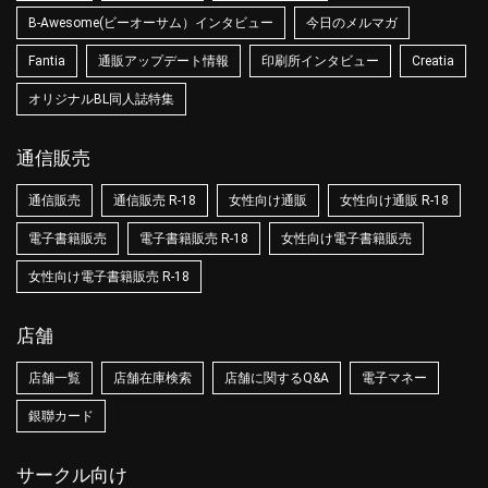
B-Awesome(ビーオーサム）インタビュー
今日のメルマガ
Fantia
通販アップデート情報
印刷所インタビュー
Creatia
オリジナルBL同人誌特集
通信販売
通信販売
通信販売 R-18
女性向け通販
女性向け通販 R-18
電子書籍販売
電子書籍販売 R-18
女性向け電子書籍販売
女性向け電子書籍販売 R-18
店舗
店舗一覧
店舗在庫検索
店舗に関するQ&A
電子マネー
銀聯カード
サークル向け