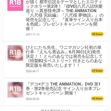
が描く 都市伝説をテーマとしたエロティ
ックホラー第2弾！『(DVD)八尺八話快樂
巡り ～異形怪奇譚～ THE ANIMATION
『八尺様 完結編』『八尺様 夢物語』』の
発売を記念して、 『直筆サイン入り台本
＆色紙』プレゼントキャンペーンを開
催！
58 Views
2017.11.13
ひとにたち先生、ワニマガジン社初の単
行本 『えちち煮込み』6月30日(火)発売
決定！！ とらのあなでは発売を記念して
《特製B2タペストリー》付きとらのあな
限定版を発売いたします！！
45 Views
2026.06.11
『デコ×デコ THE ANIMATION』DVD 第1
巻・第2巻発売記念 サイン入り台本プレ
ゼントキャンペーン 開催！
44 Views
2026.05.25