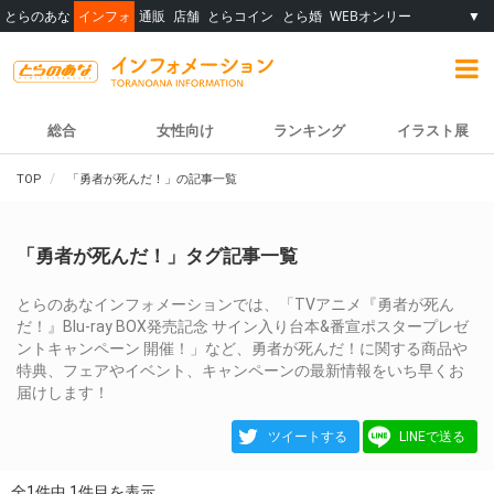
とらのあな
インフォ
通販
店舗
とらコイン
とら婚
WEBオンリー
▼
総合
女性向け
ランキング
イラスト展
TOP
「勇者が死んだ！」の記事一覧
「勇者が死んだ！」タグ記事一覧
とらのあなインフォメーションでは、「TVアニメ『勇者が死ん
だ！』Blu-ray BOX発売記念 サイン入り台本&番宣ポスタープレゼ
ントキャンペーン 開催！」など、勇者が死んだ！に関する商品や
特典、フェアやイベント、キャンペーンの最新情報をいち早くお
届けします！
ツイートする
LINEで送る
全1件中 1件目を表示