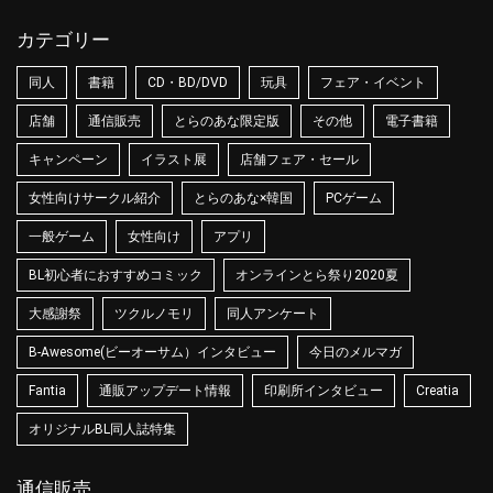
カテゴリー
同人
書籍
CD・BD/DVD
玩具
フェア・イベント
店舗
通信販売
とらのあな限定版
その他
電子書籍
キャンペーン
イラスト展
店舗フェア・セール
女性向けサークル紹介
とらのあな×韓国
PCゲーム
一般ゲーム
女性向け
アプリ
BL初心者におすすめコミック
オンラインとら祭り2020夏
大感謝祭
ツクルノモリ
同人アンケート
B-Awesome(ビーオーサム）インタビュー
今日のメルマガ
Fantia
通販アップデート情報
印刷所インタビュー
Creatia
オリジナルBL同人誌特集
通信販売