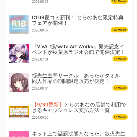
145 Views
2026.08.03
C108夏コミ新刊！ とらのあな限定特典
フェアが開催！
127 Views
2026.08.07
『VivA! 緜/wata Art Works』発売記念イ
ベントが秋葉原ラジオ会館で開催決定！
98 Views
2026.07.31
緜先生主宰サークル「あったかタオル」
同人作品の期間限定販売が決定！
85 Views
2026.08.04
【9/30更新】
とらのあなの店舗で利用で
きるキャッシュレス支払方法一覧
68 Views
2024.09.30
ネット上で話題沸騰となった、叙火先生