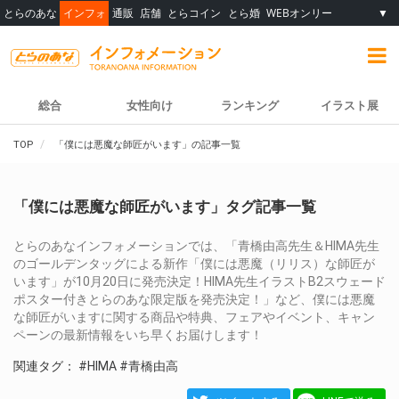
とらのあな
インフォ
通販
店舗
とらコイン
とら婚
WEBオンリー
▼
総合
女性向け
ランキング
イラスト展
TOP
「僕には悪魔な師匠がいます」の記事一覧
「僕には悪魔な師匠がいます」タグ記事一覧
とらのあなインフォメーションでは、「青橋由高先生＆HIMA先生
のゴールデンタッグによる新作「僕には悪魔（リリス）な師匠が
います」が10月20日に発売決定！HIMA先生イラストB2スウェード
ポスター付きとらのあな限定版を発売決定！」など、僕には悪魔
な師匠がいますに関する商品や特典、フェアやイベント、キャン
ペーンの最新情報をいち早くお届けします！
関連タグ：
#HIMA
#青橋由高