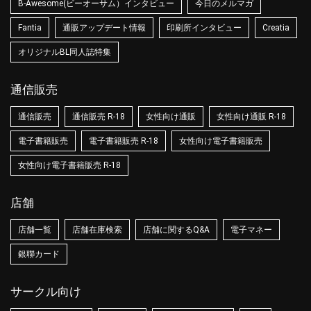
B-Awesome(ビーオーサム）インタビュー
今日のメルマガ
Fantia
通販アップデート情報
印刷所インタビュー
Creatia
オリジナルBL同人誌特集
通信販売
通信販売
通信販売 R-18
女性向け通販
女性向け通販 R-18
電子書籍販売
電子書籍販売 R-18
女性向け電子書籍販売
女性向け電子書籍販売 R-18
店舗
店舗一覧
店舗在庫検索
店舗に関するQ&A
電子マネー
銀聯カード
サークル向け