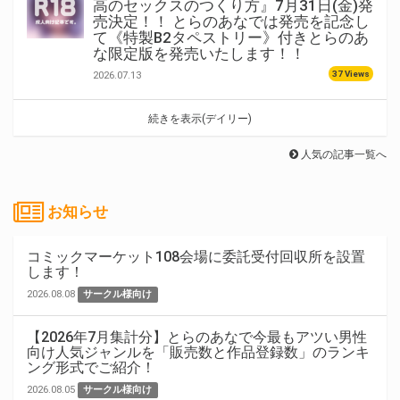
高のセックスのつくり方』7月31日(金)発
売決定！！ とらのあなでは発売を記念し
て《特製B2タペストリー》付きとらのあ
な限定版を発売いたします！！
37 Views
2026.07.13
続きを表示(デイリー)
人気の記事一覧へ
お知らせ
コミックマーケット108会場に委託受付回収所を設置
します！
2026.08.08
サークル様向け
【2026年7月集計分】とらのあなで今最もアツい男性
向け人気ジャンルを「販売数と作品登録数」のランキ
ング形式でご紹介！
2026.08.05
サークル様向け