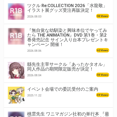
ツクル Re:COLLECTION 2026「水龍敬」
イラスト展グッズ受注再販決定！
90 Views
2026.08.03
『無自覚な幼馴染と興味本位でヤってみ
たら THE ANIMATION』DVD 第1巻・第2
巻発売記念 サイン入り台本プレゼントキ
ャンペーン 開催！
62 Views
2026.08.06
緜先生主宰サークル「あったかタオル」
同人作品の期間限定販売が決定！
55 Views
2026.08.04
イベント会場での委託受付のご案内
49 Views
2025.11.22
桃雲先生 ワニマガジン社初の単行本 『最