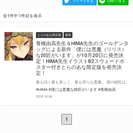
ツイートする
LINEで送る
全1件中 1件目を表示
とらのあな限定版
書籍
青橋由高先生＆HIMA先生のゴールデンタ
ッグによる新作「僕には悪魔（リリス）
な師匠がいます」が10月20日に発売決
定！HIMA先生イラストB2スウェードポ
スター付きとらのあな限定版を発売決
定！
最も旧く最も美しく、最も淫らな悪魔。 僕の師匠はリリスです。「バカ弟子！この私が結婚してあげるのよ」 黒衣の花嫁衣装で求婚騎乗位！「処女なんだから感謝なさい」 魔界へ天界へハネムーン！「さあ、リリアを孕ませて！」 神をも惑わすエロエロボディの最強悪魔は弟子大好きのメロメロ師匠嫁へ！ 青橋由高先生とHIMA先生の人気タッグが再び！ 「僕には悪魔（リリス）な師匠がいます」が10月20日発売決定！ とらのあなではイラストを担当されるHIMA先生のイラストを使用したB2スウェードポスター付きとらのあな限定版を発売いたします！とらのあなでしか買えない限定版をお見逃しなく！
#HIMA
#僕には悪魔な師匠がいます
#青橋由高
2018.10.04
1