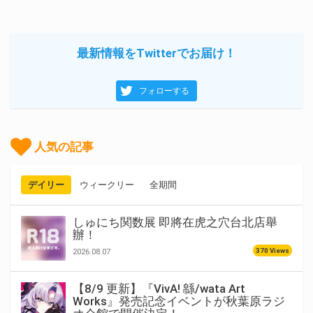
最新情報をTwitterでお届け！
フォローする
人気の記事
デイリー
ウィークリー
全期間
しゅにち関数展 即將在虎之穴台北店舉
辦！
370 Views
2026.08.07
【8/9 更新】『VivA! 緜/wata Art
Works』発売記念イベントが秋葉原ラジ