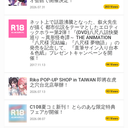
オ会館で開催決定！
203 Views
2026.07.31
ネット上で話題沸騰となった、叙火先生
が描く 都市伝説をテーマとしたエロティ
ックホラー第2弾！『(DVD)八尺八話快樂
巡り ～異形怪奇譚～ THE ANIMATION
『八尺様 完結編』『八尺様 夢物語』』の
発売を記念して、 『直筆サイン入り台本
＆色紙』プレゼントキャンペーンを開
催！
94 Views
2017.11.13
Riko POP-UP SHOP in TAIWAN 即將在虎
之穴台北店舉辦！
93 Views
2026.07.13
C108夏コミ新刊！ とらのあな限定特典
フェアが開催！
91 Views
2026.08.07