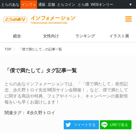
とらのあな
インフォ
通販
店舗
とらコイン
とら婚
WEBオンリー
▼
総合
女性向け
ランキング
イラスト展
TOP
「僕で満たして」の記事一覧
「僕で満たして」タグ記事一覧
とらのあなインフォメーションでは、「「僕で満たして」発売記
念、歩久野トロイ先生WEBサイン会開催！」など、僕で満たして
に関する商品や特典、フェアやイベント、キャンペーンの最新情
報をいち早くお届けします！
関連タグ：
#歩久野トロイ
ツイートする
LINEで送る