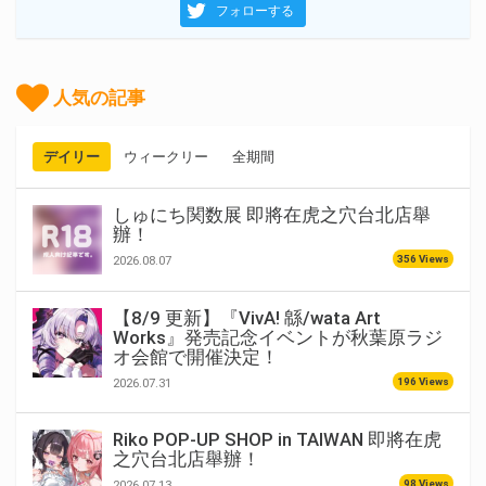
フォローする
人気の記事
デイリー
ウィークリー
全期間
しゅにち関数展 即將在虎之穴台北店舉
辦！
356 Views
2026.08.07
【8/9 更新】『VivA! 緜/wata Art
Works』発売記念イベントが秋葉原ラジ
オ会館で開催決定！
196 Views
2026.07.31
Riko POP-UP SHOP in TAIWAN 即將在虎
之穴台北店舉辦！
98 Views
2026.07.13