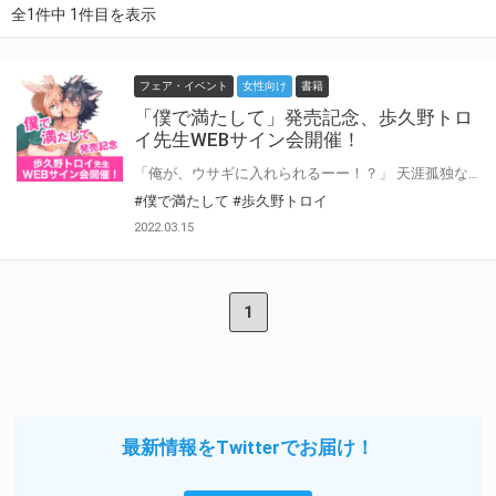
全1件中 1件目を表示
フェア・イベント
女性向け
書籍
「僕で満たして」発売記念、歩久野トロ
イ先生WEBサイン会開催！
「俺が、ウサギに入れられるーー！？」 天涯孤独な狼・ノアは、唯一の居場所だった群れをΩ性の発現により追放された。 そしてたどり着いた草食の村で、弟たちと暮らすウサギのアンリと出逢う。 肉食への偏見が残る村でノアを匿うアンリは、彼の優しい性格と面倒見の良さに触れ次第にノアと家族になる未来を思い描いていく。 しかし、ノアの発情ｰヒートｰによりアンリの中に眠るα性の本能が目覚めてしまいーー！？ おせっかい兎（α）×孤独なツンデレ狼（Ω） 獣人×異種恋×オメガバース！ 「ねえ 僕たち 本当の家族になろうよ」 とらのあなでは発売を記念して、歩久野トロイ先生のWEBサイン会の開催が決定致しました！ この貴重な機会、皆様ぜひ奮ってご応募くださいませ☆
#僕で満たして
#歩久野トロイ
2022.03.15
1
最新情報をTwitterでお届け！