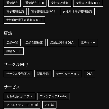
通信販売
通信販売 R-18
女性向け通販
女性向け通販 R-18
電子書籍販売
電子書籍販売 R-18
女性向け電子書籍販売
女性向け電子書籍販売 R-18
店舗
店舗一覧
店舗在庫検索
店舗に関するQ&A
電子マネー
銀聯カード
サークル向け
サークル委託案内
新規登録
サークルポータル
Q&A
サービス
とらのあなクラフト
ファンティア[Fantia]
クリエイティア[Creatia]
とら婚