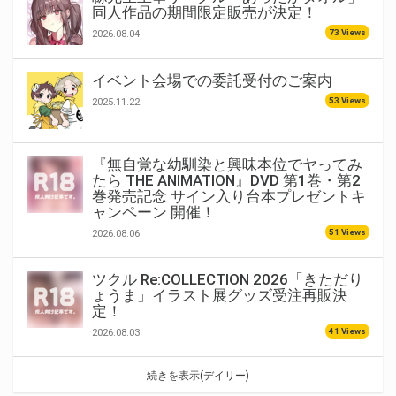
同人作品の期間限定販売が決定！
73 Views
2026.08.04
イベント会場での委託受付のご案内
53 Views
2025.11.22
『無自覚な幼馴染と興味本位でヤってみ
たら THE ANIMATION』DVD 第1巻・第2
巻発売記念 サイン入り台本プレゼントキ
ャンペーン 開催！
51 Views
2026.08.06
ツクル Re:COLLECTION 2026「きただり
ょうま」イラスト展グッズ受注再販決
定！
41 Views
2026.08.03
続きを表示(デイリー)