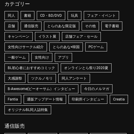
カテゴリー
同人
書籍
CD・BD/DVD
玩具
フェア・イベント
店舗
通信販売
とらのあな限定版
その他
電子書籍
キャンペーン
イラスト展
店舗フェア・セール
女性向けサークル紹介
とらのあな×韓国
PCゲーム
一般ゲーム
女性向け
アプリ
BL初心者におすすめコミック
オンラインとら祭り2020夏
大感謝祭
ツクルノモリ
同人アンケート
B-Awesome(ビーオーサム）インタビュー
今日のメルマガ
Fantia
通販アップデート情報
印刷所インタビュー
Creatia
オリジナルBL同人誌特集
通信販売