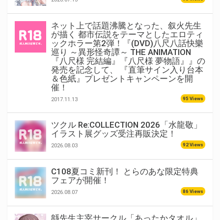
ネット上で話題沸騰となった、叙火先生
が描く 都市伝説をテーマとしたエロティ
ックホラー第2弾！『(DVD)八尺八話快樂
巡り ～異形怪奇譚～ THE ANIMATION
『八尺様 完結編』『八尺様 夢物語』』の
発売を記念して、 『直筆サイン入り台本
＆色紙』プレゼントキャンペーンを開
催！
95 Views
2017.11.13
ツクル Re:COLLECTION 2026「水龍敬」
イラスト展グッズ受注再販決定！
92 Views
2026.08.03
C108夏コミ新刊！ とらのあな限定特典
フェアが開催！
86 Views
2026.08.07
緜先生主宰サークル「あったかタオル」