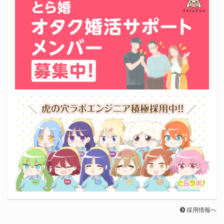
採用情報へ