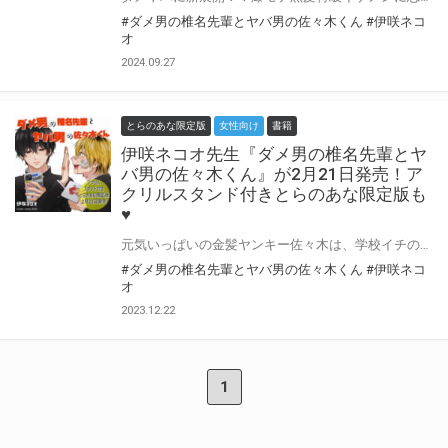
#ダメ男の椎名先輩とヤバ男の佐々木くん
#伊咲ネコ
オ
2024.09.27
とらのあな限定版
女性向け
書籍
伊咲ネコオ先生『ダメ男の椎名先輩とヤ
バ男の佐々木くん』が2月21日発売！ア
クリルスタンド付きとらのあな限定版も
♥
元気いっぱいの金髪ヤンキー佐々木は、学校イチのモテ男、椎名先輩に一目惚れ。 想いを抑えきれなくなった佐々木は椎名先輩に告白！「男に興味ない」と振られても、めげずに告白を続ける毎日。 159回目の告白で先輩からあることを言われた佐々木は……！？ 爆モテ黒髪特級イケメン×ド天然金髪ヤンキーのラブバトル、炸裂ッ！！ 伊咲ネコオ先生新刊『ダメ男の椎名先輩とヤバ男の佐々木くん』が2月21日に発売！ とらのあなでは刊行を記念してアクリルスタンド付きとらのあな限定版を発売致します♥ 池袋店・通販にて予約開始！とらのあな限定版は数量限定生産となりますので、お早めにご予約下さい！
#ダメ男の椎名先輩とヤバ男の佐々木くん
#伊咲ネコ
オ
2023.12.22
1