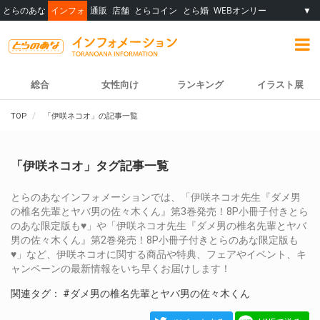
とらのあな
インフォ
通販
店舗
とらコイン
とら婚
WEBオンリー
▼
総合
女性向け
ランキング
イラスト展
TOP
「伊咲ネコオ」の記事一覧
「伊咲ネコオ」タグ記事一覧
とらのあなインフォメーションでは、「伊咲ネコオ先生『ダメ男
の椎名先輩とヤバ男の佐々木くん』第3巻発売！8P小冊子付きとら
のあな限定版も♥」や「伊咲ネコオ先生『ダメ男の椎名先輩とヤバ
男の佐々木くん』第2巻発売！8P小冊子付きとらのあな限定版も
♥」など、伊咲ネコオに関する商品や特典、フェアやイベント、キ
ャンペーンの最新情報をいち早くお届けします！
関連タグ：
#ダメ男の椎名先輩とヤバ男の佐々木くん