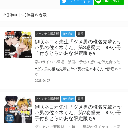
ツイートする
LINEで送る
全3件中 1〜3件目を表示
とらのあな限定版
女性向け
書籍
伊咲ネコオ先生『ダメ男の椎名先輩とヤ
バ男の佐々木くん』第3巻発売！8P小冊
子付きとらのあな限定版も♥
恋のライバル登場に波乱の予感！想いを伝え合った二人の運命は！？ 想いを伝え合った椎名先輩と佐々木。 先輩の家での勉強会や遊園地デートを通して、少しずつ近づいていく二人の距離。 その遊園地デートのさなか「志さん」と呼んで佐々木に甘える男子・中村が現れて……！？ 椎名先輩の胸にまた新たな感情が芽生える！？ ドキドキ最高潮！ ついに完結、シリーズ第３巻！ 伊咲ネコオ先生新刊『ダメ男の椎名先輩とヤバ男の佐々木くん』第3巻が8月21日に発売決定！ とらのあなでは刊行を記念して8P小冊子付きとらのあな限定版を発売致します！ 店舗・通販にて予約開始！とらのあな限定版は数量限定生産となりますので、お早めにご予約下さい！
#ダメ男の椎名先輩とヤバ男の佐々木くん
#伊咲ネコ
オ
2025.06.27
とらのあな限定版
女性向け
書籍
伊咲ネコオ先生『ダメ男の椎名先輩とヤ
バ男の佐々木くん』第2巻発売！8P小冊
子付きとらのあな限定版も♥
ダメヤバに新展開！！爆モテ黒髪特級イケメンに恋のライバル登場！？ 毎日ラブレターを持ってくる佐々木の猛攻撃に、少しずつ心が動く椎名。 そんな中、佐々木とかなり親しげな新任の爆イケ教師が現われて…！？ 待望の続編！伊咲ネコオ先生新刊『ダメ男の椎名先輩とヤバ男の佐々木くん』第2巻が11月20日に発売決定！ とらのあなでは刊行を記念して8P小冊子付きとらのあな限定版を発売致します！ 店舗・通販にて予約開始！とらのあな限定版は数量限定生産となりますので、お早めにご予約下さい！